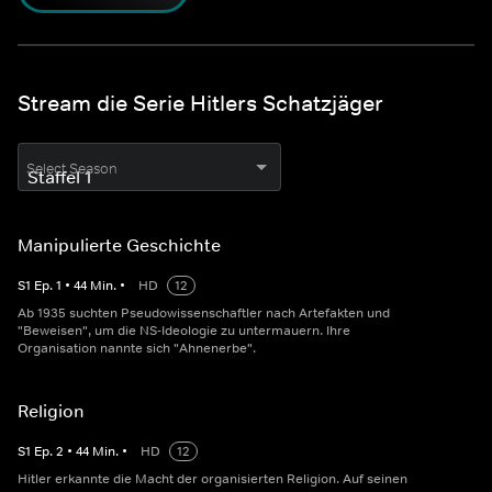
Stream die Serie Hitlers Schatzjäger
Select Season
Manipulierte Geschichte
S
1
Ep.
1
•
44
Min.
•
HD
12
Ab 1935 suchten Pseudowissenschaftler nach Artefakten und
"Beweisen", um die NS-Ideologie zu untermauern. Ihre
Organisation nannte sich "Ahnenerbe".
Religion
S
1
Ep.
2
•
44
Min.
•
HD
12
Hitler erkannte die Macht der organisierten Religion. Auf seinen