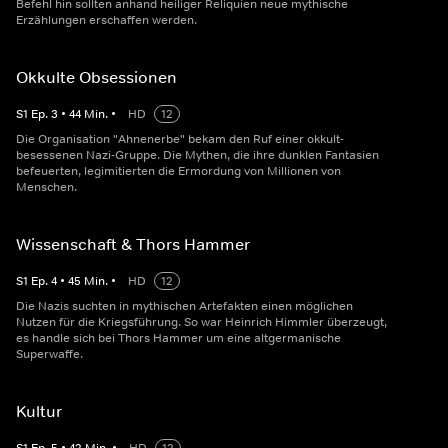
Befehl hin sollten anhand heiliger Reliquien neue mythische
Erzählungen erschaffen werden.
Okkulte Obsessionen
S
1
Ep.
3
•
44
Min.
•
HD
12
Die Organisation "Ahnenerbe" bekam den Ruf einer okkult-
besessenen Nazi-Gruppe. Die Mythen, die ihre dunklen Fantasien
befeuerten, legimitierten die Ermordung von Millionen von
Menschen.
Wissenschaft & Thors Hammer
S
1
Ep.
4
•
45
Min.
•
HD
12
Die Nazis suchten in mythischen Artefakten einen möglichen
Nutzen für die Kriegsführung. So war Heinrich Himmler überzeugt,
es handle sich bei Thors Hammer um eine altgermanische
Superwaffe.
Kultur