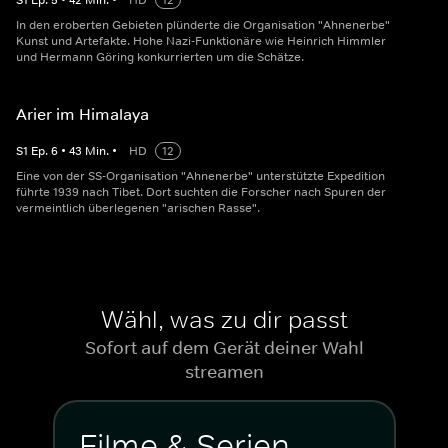
S
1
Ep.
5
•
42
Min.
•
HD
12
In den eroberten Gebieten plünderte die Organisation "Ahnenerbe"
Kunst und Artefakte. Hohe Nazi-Funktionäre wie Heinrich Himmler
und Hermann Göring konkurrierten um die Schätze.
Arier im Himalaya
S
1
Ep.
6
•
43
Min.
•
HD
12
Eine von der SS-Organisation "Ahnenerbe" unterstützte Expedition
führte 1939 nach Tibet. Dort suchten die Forscher nach Spuren der
vermeintlich überlegenen "arischen Rasse".
Wähl, was zu dir passt
Sofort auf dem Gerät deiner Wahl
streamen
Filme & Serien