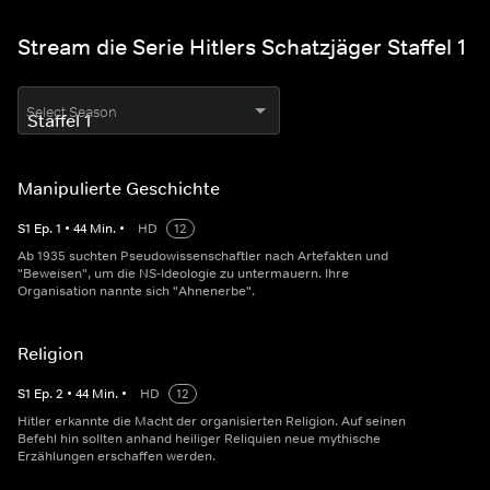
Stream die Serie Hitlers Schatzjäger Staffel 1
Select Season
Manipulierte Geschichte
S
1
Ep.
1
•
44
Min.
•
HD
12
Ab 1935 suchten Pseudowissenschaftler nach Artefakten und
"Beweisen", um die NS-Ideologie zu untermauern. Ihre
Organisation nannte sich "Ahnenerbe".
Religion
S
1
Ep.
2
•
44
Min.
•
HD
12
Hitler erkannte die Macht der organisierten Religion. Auf seinen
Befehl hin sollten anhand heiliger Reliquien neue mythische
Erzählungen erschaffen werden.