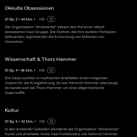
Okkulte Obsessionen
S
1
Ep.
3
•
44
Min.
•
HD
12
Die Organisation "Ahnenerbe" bekam den Ruf einer okkult-
besessenen Nazi-Gruppe. Die Mythen, die ihre dunklen Fantasien
befeuerten, legimitierten die Ermordung von Millionen von
Menschen.
Wissenschaft & Thors Hammer
S
1
Ep.
4
•
45
Min.
•
HD
12
Die Nazis suchten in mythischen Artefakten einen möglichen
Nutzen für die Kriegsführung. So war Heinrich Himmler überzeugt,
es handle sich bei Thors Hammer um eine altgermanische
Superwaffe.
Kultur
S
1
Ep.
5
•
42
Min.
•
HD
12
In den eroberten Gebieten plünderte die Organisation "Ahnenerbe"
Kunst und Artefakte. Hohe Nazi-Funktionäre wie Heinrich Himmler