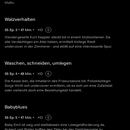
Motiv.
Walzverhalten
S
5
Ep.
3
•
47
Min.
•
HD
0
Wandergeselle Kurt Keppler steckt tot in einem Müllcontainer. Da
alle Verdächtigen ein Alibi haben, ermittelt Kollege Riedl
undercover in der Zimmerei - und stößt auf eine interessante Spur.
Waschen, schneiden, umlegen
S
5
Ep.
4
•
48
Min.
•
HD
6
Die Kasse leer, die Inhaberin des Friseursalons tot. Polizeikollegin
Sonja Wirth soll undercover ermitteln, ob es sich um eine Zufallstat
oder vielleicht doch eine Beziehungstat handelt.
Babyblues
S
5
Ep.
5
•
47
Min.
•
HD
0
Baby Emil ist weg und stattdessen eine Lösegeldforderung da.
Hubert und Staller hoffen den Täter bei der Geldübergabe zu