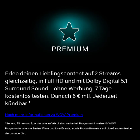
Erleb deinen Lieblingscontent auf 2 Streams
gleichzeitig, in Full HD und mit Dolby Digital 5.1
Surround Sound – ohne Werbung. 7 Tage
kostenlos testen. Danach 6 € mtl. Jederzeit
kündbar.*
Noch mehr Informationen zu WOW Premium
*Serien-, Filme- und Sport-Inhalte auf Abruf sind werbefrei. Programmhinweise für WOW
Programminhalte wie Serien, Filme und Live-Events, sowie Produkthinweise auf Live-Sendern bleiben
davon unberührt.