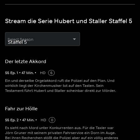
Stream die Serie Hubert und Staller Staffel 5
Select Season
Der letzte Akkord
S
5
Ep.
1
•
47
Min.
•
HD
6
Ein und derselbe Orgelakkord ruft die Polizei auf den Plan. Und
wirklich liegt der Kirchenmusiker tot auf den Tasten. Sein
Testament führt Hubert und Staller scheinbar direkt zur Mörder.
Fahr zur Hölle
S
5
Ep.
2
•
47
Min.
•
HD
0
Es sieht nach Mord unter Konkurrenten aus. Für die Taxler war
Jörn Gruner mit seinem privaten Fahrservice ein Dorn im Auge.
Bei ihren Recherchen stößt die Polizei aber auf ein völlig anderes