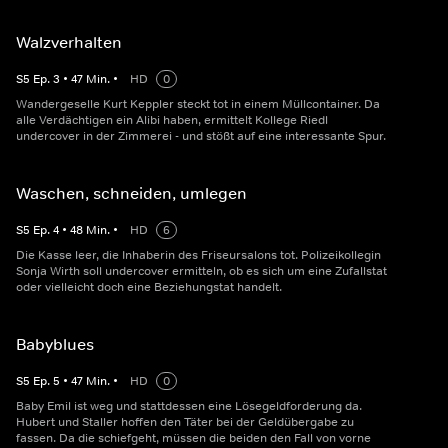
Walzverhalten
S
5
Ep.
3
•
47
Min.
•
HD
0
Wandergeselle Kurt Keppler steckt tot in einem Müllcontainer. Da
alle Verdächtigen ein Alibi haben, ermittelt Kollege Riedl
undercover in der Zimmerei - und stößt auf eine interessante Spur.
Waschen, schneiden, umlegen
S
5
Ep.
4
•
48
Min.
•
HD
6
Die Kasse leer, die Inhaberin des Friseursalons tot. Polizeikollegin
Sonja Wirth soll undercover ermitteln, ob es sich um eine Zufallstat
oder vielleicht doch eine Beziehungstat handelt.
Babyblues
S
5
Ep.
5
•
47
Min.
•
HD
0
Baby Emil ist weg und stattdessen eine Lösegeldforderung da.
Hubert und Staller hoffen den Täter bei der Geldübergabe zu
fassen. Da die schiefgeht, müssen die beiden den Fall von vorne