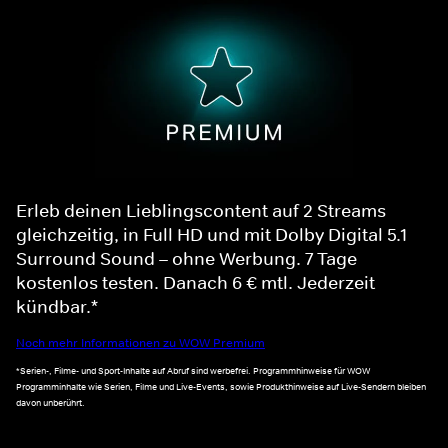
Erleb deinen Lieblingscontent auf 2 Streams
gleichzeitig, in Full HD und mit Dolby Digital 5.1
Surround Sound – ohne Werbung. 7 Tage
kostenlos testen. Danach 6 € mtl. Jederzeit
kündbar.*
Noch mehr Informationen zu WOW Premium
*Serien-, Filme- und Sport-Inhalte auf Abruf sind werbefrei. Programmhinweise für WOW
Programminhalte wie Serien, Filme und Live-Events, sowie Produkthinweise auf Live-Sendern bleiben
davon unberührt.