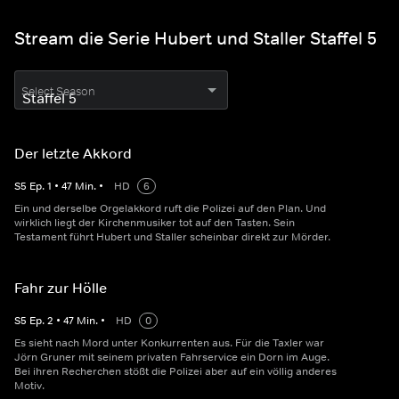
Stream die Serie Hubert und Staller Staffel 5
Select Season
Der letzte Akkord
S
5
Ep.
1
•
47
Min.
•
HD
6
Ein und derselbe Orgelakkord ruft die Polizei auf den Plan. Und
wirklich liegt der Kirchenmusiker tot auf den Tasten. Sein
Testament führt Hubert und Staller scheinbar direkt zur Mörder.
Fahr zur Hölle
S
5
Ep.
2
•
47
Min.
•
HD
0
Es sieht nach Mord unter Konkurrenten aus. Für die Taxler war
Jörn Gruner mit seinem privaten Fahrservice ein Dorn im Auge.
Bei ihren Recherchen stößt die Polizei aber auf ein völlig anderes
Motiv.