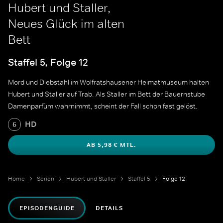
Hubert und Staller,
Neues Glück im alten
Bett
Staffel 5, Folge 12
Mord und Diebstahl im Wolfratshausener Heimatmuseum halten
Hubert und Staller auf Trab. Als Staller im Bett der Bauernstube
Damenparfüm wahrnimmt, scheint der Fall schon fast gelöst.
HD
6
AB 5,98 € MTL.
Home
Serien
Hubert und Staller
Staffel 5
Folge 12
EPISODENGUIDE
DETAILS