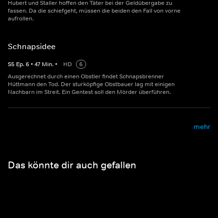
Hubert und Staller hoffen den Täter bei der Geldübergabe zu
fassen. Da die schiefgeht, müssen die beiden den Fall von vorne
aufrollen.
Schnapsidee
S
5
Ep.
6
•
47
Min.
•
HD
6
Ausgerechnet durch einen Obstler findet Schnapsbrenner
Hüttmann den Tod. Der sturköpfige Obstbauer lag mit einigen
Nachbarn im Streit. Ein Gentest soll den Mörder überführen.
mehr
Das könnte dir auch gefallen