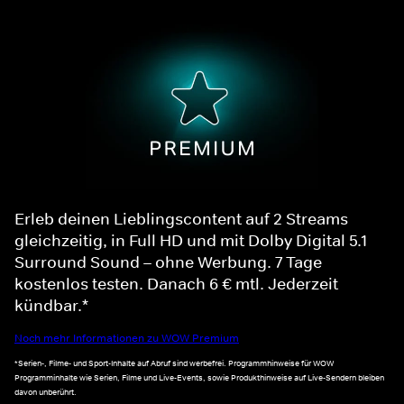
Erleb deinen Lieblingscontent auf 2 Streams
gleichzeitig, in Full HD und mit Dolby Digital 5.1
Surround Sound – ohne Werbung. 7 Tage
kostenlos testen. Danach 6 € mtl. Jederzeit
kündbar.*
Noch mehr Informationen zu WOW Premium
*Serien-, Filme- und Sport-Inhalte auf Abruf sind werbefrei. Programmhinweise für WOW
Programminhalte wie Serien, Filme und Live-Events, sowie Produkthinweise auf Live-Sendern bleiben
davon unberührt.