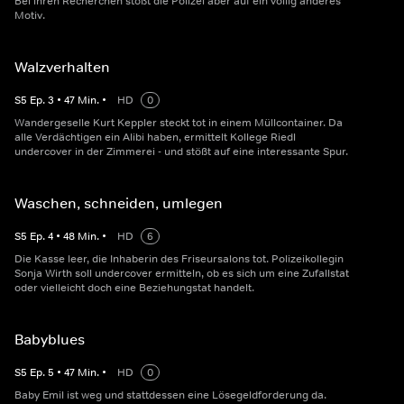
Bei ihren Recherchen stößt die Polizei aber auf ein völlig anderes
Motiv.
Walzverhalten
S
5
Ep.
3
•
47
Min.
•
HD
0
Wandergeselle Kurt Keppler steckt tot in einem Müllcontainer. Da
alle Verdächtigen ein Alibi haben, ermittelt Kollege Riedl
undercover in der Zimmerei - und stößt auf eine interessante Spur.
Waschen, schneiden, umlegen
S
5
Ep.
4
•
48
Min.
•
HD
6
Die Kasse leer, die Inhaberin des Friseursalons tot. Polizeikollegin
Sonja Wirth soll undercover ermitteln, ob es sich um eine Zufallstat
oder vielleicht doch eine Beziehungstat handelt.
Babyblues
S
5
Ep.
5
•
47
Min.
•
HD
0
Baby Emil ist weg und stattdessen eine Lösegeldforderung da.