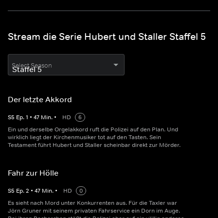
Stream die Serie Hubert und Staller Staffel 5
Select Season
Der letzte Akkord
S
5
Ep.
1
•
47
Min.
•
HD
6
Ein und derselbe Orgelakkord ruft die Polizei auf den Plan. Und
wirklich liegt der Kirchenmusiker tot auf den Tasten. Sein
Testament führt Hubert und Staller scheinbar direkt zur Mörder.
Fahr zur Hölle
S
5
Ep.
2
•
47
Min.
•
HD
0
Es sieht nach Mord unter Konkurrenten aus. Für die Taxler war
Jörn Gruner mit seinem privaten Fahrservice ein Dorn im Auge.