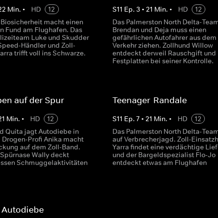
22
Min.
•
HD
12
S
11
Ep.
3
•
21
Min.
•
HD
12
 Biosicherheit macht einen
Das Palmerston North Delta-Tea
n Fund am Flughafen. Das
Brendan und Deja muss einen
lizeiteam Luke und Skudder
gefährlichen Autofahrer aus dem
 Speed-Händler und Zoll-
Verkehr ziehen. Zollhund Willow
rra trifft voll ins Schwarze.
entdeckt derweil Rauschgift und
Festplatten bei seiner Kontrolle.
en auf der Spur
Teenager-Randale
21
Min.
•
HD
12
S
11
Ep.
7
•
21
Min.
•
HD
12
d Quita jagt Autodiebe in
Das Palmerston North Delta-Team
. Drogen-Profi Anika macht
auf Verbrecherjagd. Zoll-Einsatz
ckung auf dem Zoll-Band.
Yarra findet eine verdächtige Lie
Spürnase Wally deckt
und der Bargeldspezialist Flo-Jo
ssen Schmuggelaktivitäten
entdeckt etwas am Flughafen
 Autodiebe