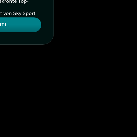
ekrönte Top-
t von Sky Sport
MTL.