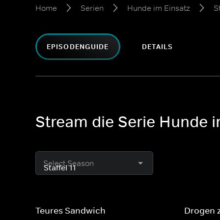
Home
Serien
Hunde im Einsatz
St
EPISODENGUIDE
DETAILS
Stream die Serie Hunde im
Select Season
Teures Sandwich
Drogen 