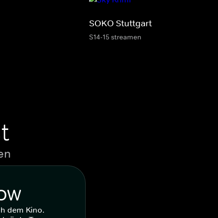
SOKO Stuttgart
S14-15 streamen
t
en
WOW
ch dem Kino.