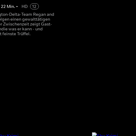
•
22
Min.
•
HD
12
gton-Delta-Team Regan and
olgen einen gewalttätigen
r Zwischenzeit zeigt Gast-
ndie was er kann - und
 feinste Trüffel.