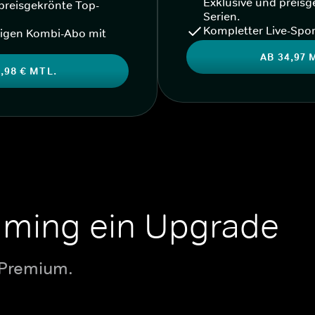
Exklusive und preisg
preisgekrönte Top-
Serien.
Kompletter Live-Spor
igen Kombi-Abo mit
AB 34,97 
,98 € MTL.
aming ein Upgrade
 Premium.