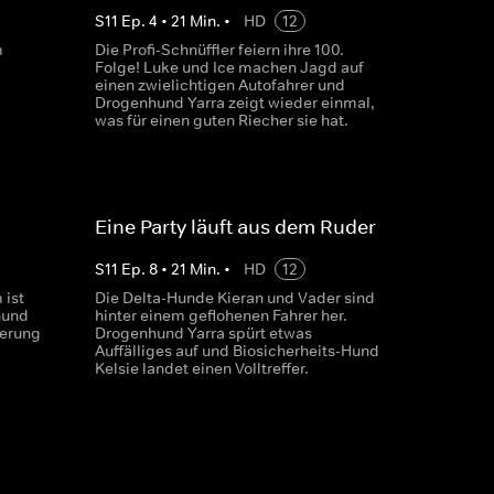
S
11
Ep.
4
•
21
Min.
•
HD
12
m
Die Profi-Schnüffler feiern ihre 100.
Folge! Luke und Ice machen Jagd auf
einen zwielichtigen Autofahrer und
Drogenhund Yarra zeigt wieder einmal,
was für einen guten Riecher sie hat.
Eine Party läuft aus dem Ruder
S
11
Ep.
8
•
21
Min.
•
HD
12
 ist
Die Delta-Hunde Kieran und Vader sind
hund
hinter einem geflohenen Fahrer her.
ferung
Drogenhund Yarra spürt etwas
Auffälliges auf und Biosicherheits-Hund
Kelsie landet einen Volltreffer.