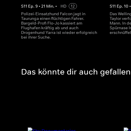
S
11
Ep.
9
•
21
Min.
•
HD
12
S
11
Ep.
10
Polizei-Einsatzhund Falcon jagt in
Das Wellin
Taurunga einen flüchtigen Fahrer.
Taylor verf
Bargeld-Profi Flo-Jo kassiert am
Mann. In de
Flughafen kräftig ab und auch
Spürnase I
Drogenhund Yarra ist wieder erfolgreich
erschnüffelt
bei ihrer Suche.
Das könnte dir auch gefallen