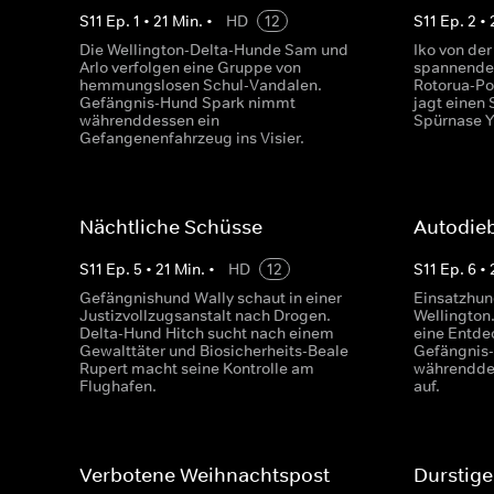
S
11
Ep.
1
•
21
Min.
•
HD
12
S
11
Ep.
2
•
Die Wellington-Delta-Hunde Sam und
Iko von der
Arlo verfolgen eine Gruppe von
spannende
hemmungslosen Schul-Vandalen.
Rotorua-Po
Gefängnis-Hund Spark nimmt
jagt einen
währenddessen ein
Spürnase Ya
Gefangenenfahrzeug ins Visier.
Nächtliche Schüsse
Autodieb
S
11
Ep.
5
•
21
Min.
•
HD
12
S
11
Ep.
6
•
Gefängnishund Wally schaut in einer
Einsatzhun
Justizvollzugsanstalt nach Drogen.
Wellington
Delta-Hund Hitch sucht nach einem
eine Entde
Gewalttäter und Biosicherheits-Beale
Gefängnis-
Rupert macht seine Kontrolle am
währendde
Flughafen.
auf.
Verbotene Weihnachtspost
Durstige