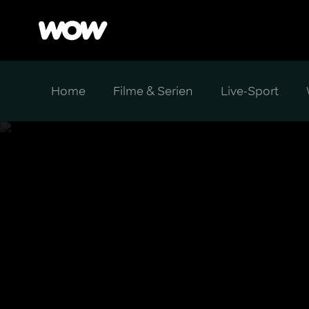
Home
Filme & Serien
Live-Sport