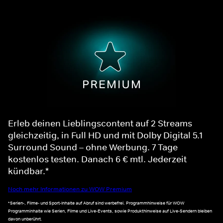
Erleb deinen Lieblingscontent auf 2 Streams
gleichzeitig, in Full HD und mit Dolby Digital 5.1
Surround Sound – ohne Werbung. 7 Tage
kostenlos testen. Danach 6 € mtl. Jederzeit
kündbar.*
Noch mehr Informationen zu WOW Premium
*Serien-, Filme- und Sport-Inhalte auf Abruf sind werbefrei. Programmhinweise für WOW
Programminhalte wie Serien, Filme und Live-Events, sowie Produkthinweise auf Live-Sendern bleiben
davon unberührt.