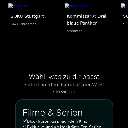
SOKO Stuttgart
Kommissar X: Drei
S
blaue Panther
S14-15 streamen
S1
streamen
Wähl, was zu dir passt
Sofort auf dem Gerät deiner Wahl
streamen
Filme & Serien
Blockbuster kurz nach dem Kino
Exklusive und preisgekrönte Top-Serien