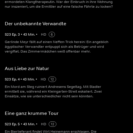
ermordeten Klangtherapeutin. War der Einbruch in ihre Wohnung
nur inszeniert, um die Ermittler auf eine falsche Fährte zu locken?
Der unbekannte Verwandte
S
23
Ep.
3
•
43
Min.
•
HD
6
Gerlinde Meyr fällt auf einen Neffen-Trick herein: Ein angeblich
ägyptischer Verwandter entpuppt sich als Betrüger und wird
vergiftet. Das Zimmermädchen weiß offenbar mehr.
Aus Liebe zur Natur
S
23
Ep.
4
•
43
Min.
•
HD
12
Ein Mord am Steg ruiniert Andresens Segeltag. Mit Stadler
ermittelt sie, während ein Kleingarten-Streit eskaliert. Zwei
Einsätze, wie sie unterschiedlicher nicht sein könnten.
Eine ganz krumme Tour
S
23
Ep.
5
•
43
Min.
•
HD
12
Ein Bierlieferant findet Wirt Heinemann erschlagen. Die