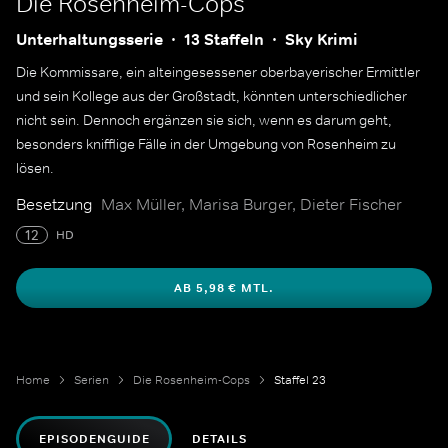
Die Rosenheim-Cops
Unterhaltungsserie
13 Staffeln
Sky Krimi
Die Kommissare, ein alteingesessener oberbayerischer Ermittler
und sein Kollege aus der Großstadt, könnten unterschiedlicher
nicht sein. Dennoch ergänzen sie sich, wenn es darum geht,
besonders knifflige Fälle in der Umgebung von Rosenheim zu
lösen.
Besetzung
Max Müller, Marisa Burger, Dieter Fischer
12
HD
AB 5,98 € MTL.
Home
Serien
Die Rosenheim-Cops
Staffel 23
EPISODENGUIDE
DETAILS