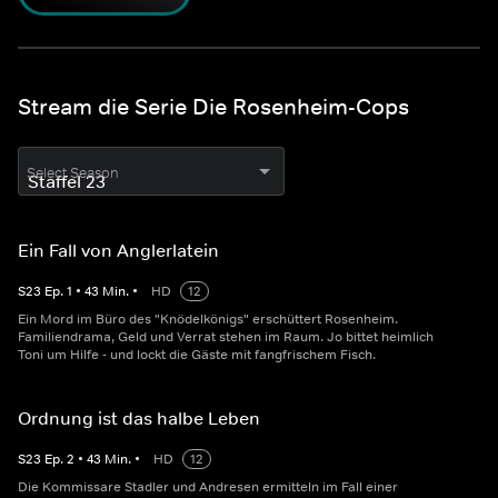
Stream die Serie Die Rosenheim-Cops
Select Season
Ein Fall von Anglerlatein
S
23
Ep.
1
•
43
Min.
•
HD
12
Ein Mord im Büro des "Knödelkönigs" erschüttert Rosenheim.
Familiendrama, Geld und Verrat stehen im Raum. Jo bittet heimlich
Toni um Hilfe - und lockt die Gäste mit fangfrischem Fisch.
Ordnung ist das halbe Leben
S
23
Ep.
2
•
43
Min.
•
HD
12
Die Kommissare Stadler und Andresen ermitteln im Fall einer