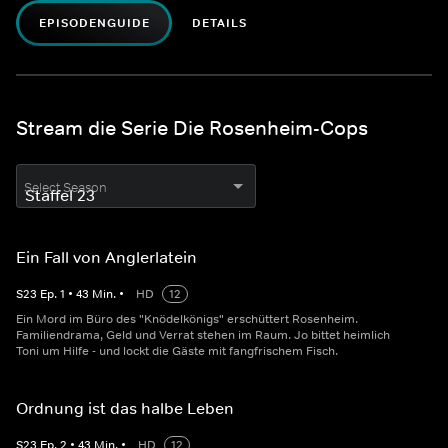
EPISODENGUIDE
DETAILS
Stream die Serie Die Rosenheim-Cops
Select Season
Ein Fall von Anglerlatein
S
23
Ep.
1
•
43
Min.
•
HD
12
Ein Mord im Büro des "Knödelkönigs" erschüttert Rosenheim.
Familiendrama, Geld und Verrat stehen im Raum. Jo bittet heimlich
Toni um Hilfe - und lockt die Gäste mit fangfrischem Fisch.
Ordnung ist das halbe Leben
S
23
Ep.
2
•
43
Min.
•
HD
12