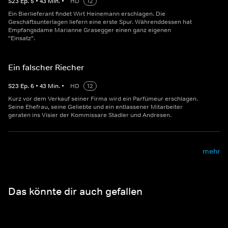
S
23
Ep.
5
•
43
Min.
•
HD
12
Ein Bierlieferant findet Wirt Heinemann erschlagen. Die
Geschäftsunterlagen liefern eine erste Spur. Währenddessen hat
Empfangsdame Marianne Grasegger einen ganz eigenen
"Einsatz".
Ein falscher Riecher
S
23
Ep.
6
•
43
Min.
•
HD
12
Kurz vor dem Verkauf seiner Firma wird ein Parfümeur erschlagen.
Seine Ehefrau, seine Geliebte und ein entlassener Mitarbeiter
geraten ins Visier der Kommissare Stadler und Andresen.
mehr
Das könnte dir auch gefallen