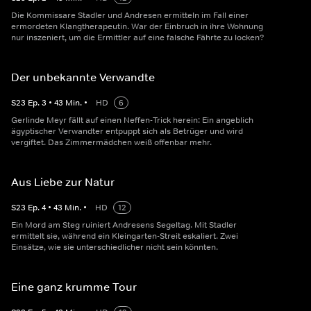
Die Kommissare Stadler und Andresen ermitteln im Fall einer
ermordeten Klangtherapeutin. War der Einbruch in ihre Wohnung
nur inszeniert, um die Ermittler auf eine falsche Fährte zu locken?
Der unbekannte Verwandte
S
23
Ep.
3
•
43
Min.
•
HD
6
Gerlinde Meyr fällt auf einen Neffen-Trick herein: Ein angeblich
ägyptischer Verwandter entpuppt sich als Betrüger und wird
vergiftet. Das Zimmermädchen weiß offenbar mehr.
Aus Liebe zur Natur
S
23
Ep.
4
•
43
Min.
•
HD
12
Ein Mord am Steg ruiniert Andresens Segeltag. Mit Stadler
ermittelt sie, während ein Kleingarten-Streit eskaliert. Zwei
Einsätze, wie sie unterschiedlicher nicht sein könnten.
Eine ganz krumme Tour