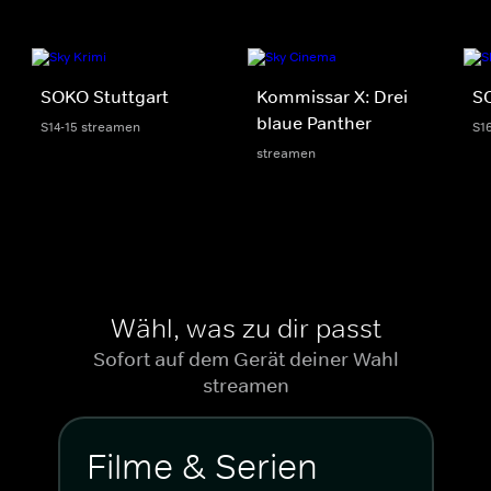
SOKO Stuttgart
Kommissar X: Drei
S
blaue Panther
S14-15 streamen
S1
streamen
Wähl, was zu dir passt
Sofort auf dem Gerät deiner Wahl
streamen
Filme & Serien