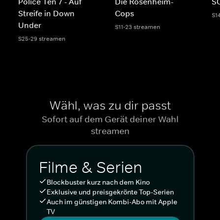
Police Ten 7 - Auf
Die Rosenheim-
SO
Streife in Down
Cops
S1
Under
S11-23 streamen
S25-29 streamen
Wähl, was zu dir passt
Sofort auf dem Gerät deiner Wahl
streamen
Filme & Serien
Blockbuster kurz nach dem Kino
Exklusive und preisgekrönte Top-Serien
Auch im günstigen Kombi-Abo mit Apple
TV