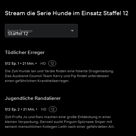
Stream die Serie Hunde im Einsatz Staffel 12
Select Season
Tödlicher Erreger
S
12
Ep.
1
•
21
Min.
•
HD
12
Die Zoll-Hunde Ian und Yardie finden eine folierte Drogenladung.
Das Auckland-Council-Team Kerry und Pip findet unterdessen
einen gefährlichen Krankheitserreger.
Jugendliche Randalierer
S
12
Ep.
2
•
21
Min.
•
HD
12
Zoll-Profis Jo und Rani machen eine große Entdeckung in einer
kleinen Verpackung. Derweil sucht Pinguin-Spürnase Sniper mit
seinem menschlichen Kollegen Leith nach einer gefährdeten Art.