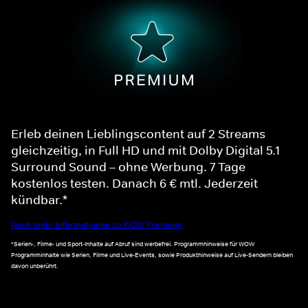
Erleb deinen Lieblingscontent auf 2 Streams
gleichzeitig, in Full HD und mit Dolby Digital 5.1
Surround Sound – ohne Werbung. 7 Tage
kostenlos testen. Danach 6 € mtl. Jederzeit
kündbar.*
Noch mehr Informationen zu WOW Premium
*Serien-, Filme- und Sport-Inhalte auf Abruf sind werbefrei. Programmhinweise für WOW
Programminhalte wie Serien, Filme und Live-Events, sowie Produkthinweise auf Live-Sendern bleiben
davon unberührt.