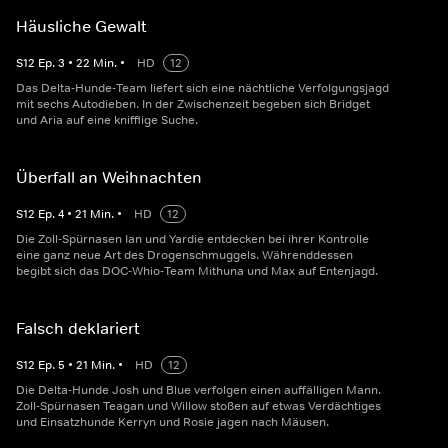
Häusliche Gewalt
S
12
Ep.
3
•
22
Min.
•
HD
12
Das Delta-Hunde-Team liefert sich eine nächtliche Verfolgungsjagd
mit sechs Autodieben. In der Zwischenzeit begeben sich Bridget
und Aria auf eine knifflige Suche.
Überfall an Weihnachten
S
12
Ep.
4
•
21
Min.
•
HD
12
Die Zoll-Spürnasen Ian und Yardie entdecken bei ihrer Kontrolle
eine ganz neue Art des Drogenschmuggels. Währenddessen
begibt sich das DOC-Whio-Team Mithuna und Max auf Entenjagd.
Falsch deklariert
S
12
Ep.
5
•
21
Min.
•
HD
12
Die Delta-Hunde Josh und Blue verfolgen einen auffälligen Mann.
Zoll-Spürnasen Teagan und Willow stoßen auf etwas Verdächtiges
und Einsatzhunde Kerryn und Rosie jagen nach Mäusen.