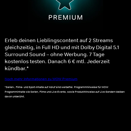
Erleb deinen Lieblingscontent auf 2 Streams
gleichzeitig, in Full HD und mit Dolby Digital 5.1
Surround Sound – ohne Werbung. 7 Tage
kostenlos testen. Danach 6 € mtl. Jederzeit
kündbar.*
Noch mehr Informationen zu WOW Premium
*Serien-, Filme- und Sport-Inhalte auf Abruf sind werbefrei. Programmhinweise für WOW
Programminhalte wie Serien, Filme und Live-Events, sowie Produkthinweise auf Live-Sendern bleiben
davon unberührt.