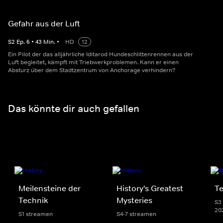
Gefahr aus der Luft
S
2
Ep.
6
•
43
Min.
•
HD
12
Ein Pilot der das alljährliche Iditarod Hundeschlittenrennen aus der
Luft begleitet, kämpft mit Triebwerkproblemen. Kann er einen
Absturz über dem Stadtzentrum von Anchorage verhindern?
Das könnte dir auch gefallen
Meilensteine der
History's Greatest
Te
Technik
Mysteries
S3 
20
S1 streamen
S4-7 streamen