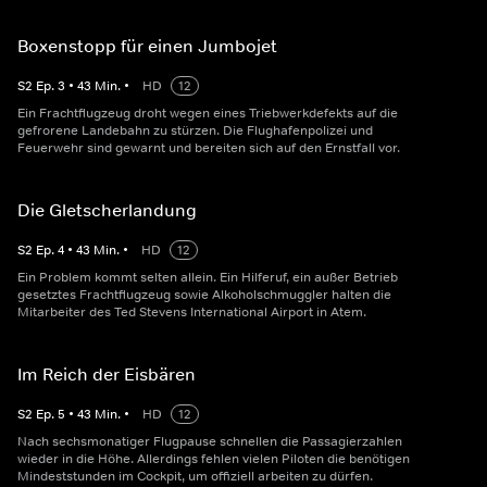
Boxenstopp für einen Jumbojet
S
2
Ep.
3
•
43
Min.
•
HD
12
Ein Frachtflugzeug droht wegen eines Triebwerkdefekts auf die
gefrorene Landebahn zu stürzen. Die Flughafenpolizei und
Feuerwehr sind gewarnt und bereiten sich auf den Ernstfall vor.
Die Gletscherlandung
S
2
Ep.
4
•
43
Min.
•
HD
12
Ein Problem kommt selten allein. Ein Hilferuf, ein außer Betrieb
gesetztes Frachtflugzeug sowie Alkoholschmuggler halten die
Mitarbeiter des Ted Stevens International Airport in Atem.
Im Reich der Eisbären
S
2
Ep.
5
•
43
Min.
•
HD
12
Nach sechsmonatiger Flugpause schnellen die Passagierzahlen
wieder in die Höhe. Allerdings fehlen vielen Piloten die benötigen
Mindeststunden im Cockpit, um offiziell arbeiten zu dürfen.