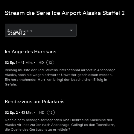
Stream die Serie Ice Airport Alaska Staffel 2
Select Season
Im Auge des Hurrikans
S
2
Ep.
1
•
43
Min.
•
HD
12
Bislang musste der Ted Stevens International Airport in Anchorage,
Alaska, noch nie wegen schwerer Unwetter geschlossen werden.
Ein herannahender Hurrikan bringt den beachtlichen Erfolg in
Gefahr.
Rendezvous am Polarkreis
S
2
Ep.
2
•
43
Min.
•
HD
12
Nach einem besorgniserregenden Knall kehrt eine Maschine der
Alaska Airlines zurück nach Anchorage. Gelingt es den Technikern,
die Quelle des Geräuschs zu ermitteln?