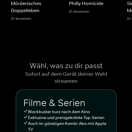
Mörderisches
Philly Homicide
Si
Doppelleben
Mu
S1 streamen
S1 streamen
S1
Wähl, was zu dir passt
Sofort auf dem Gerät deiner Wahl
streamen
Filme & Serien
Blockbuster kurz nach dem Kino
Exklusive und preisgekrönte Top-Serien
Auch im günstigen Kombi-Abo mit Apple
TV