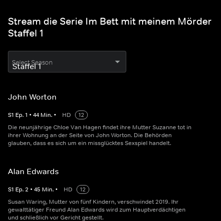
Stream die Serie Im Bett mit meinem Mörder
Staffel 1
Select Season
John Worton
S
1
Ep.
1
•
44
Min.
•
HD
12
Die neunjährige Chloe Van Hagen findet ihre Mutter Suzanne tot in
ihrer Wohnung an der Seite von John Worton. Die Behörden
glauben, dass es sich um ein missglücktes Sexspiel handelt.
Alan Edwards
S
1
Ep.
2
•
45
Min.
•
HD
12
Susan Waring, Mutter von fünf Kindern, verschwindet 2019. Ihr
gewalttätiger Freund Alan Edwards wird zum Hauptverdächtigen
und schließlich vor Gericht gestellt.