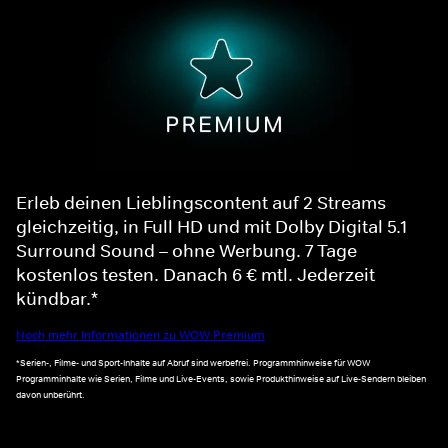
Erleb deinen Lieblingscontent auf 2 Streams
gleichzeitig, in Full HD und mit Dolby Digital 5.1
Surround Sound – ohne Werbung. 7 Tage
kostenlos testen. Danach 6 € mtl. Jederzeit
kündbar.*
Noch mehr Informationen zu WOW Premium
*Serien-, Filme- und Sport-Inhalte auf Abruf sind werbefrei. Programmhinweise für WOW
Programminhalte wie Serien, Filme und Live-Events, sowie Produkthinweise auf Live-Sendern bleiben
davon unberührt.