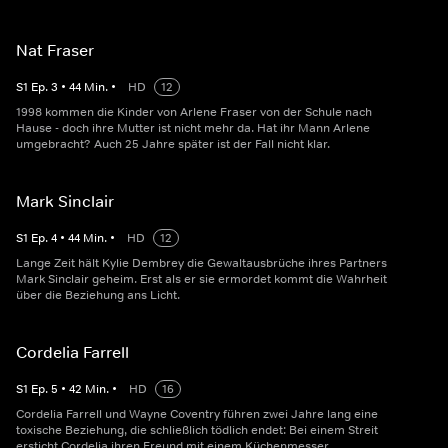
Nat Fraser
S
1
Ep.
3
•
44
Min.
•
HD
12
1998 kommen die Kinder von Arlene Fraser von der Schule nach
Hause - doch ihre Mutter ist nicht mehr da. Hat ihr Mann Arlene
umgebracht? Auch 25 Jahre später ist der Fall nicht klar.
Mark Sinclair
S
1
Ep.
4
•
44
Min.
•
HD
12
Lange Zeit hält Kylie Dembrey die Gewaltausbrüche ihres Partners
Mark Sinclair geheim. Erst als er sie ermordet kommt die Wahrheit
über die Beziehung ans Licht.
Cordelia Farrell
S
1
Ep.
5
•
42
Min.
•
HD
16
Cordelia Farrell und Wayne Coventry führen zwei Jahre lang eine
toxische Beziehung, die schließlich tödlich endet: Bei einem Streit
ersticht Cordelia ihren Freund mit einem Küchenmesser.