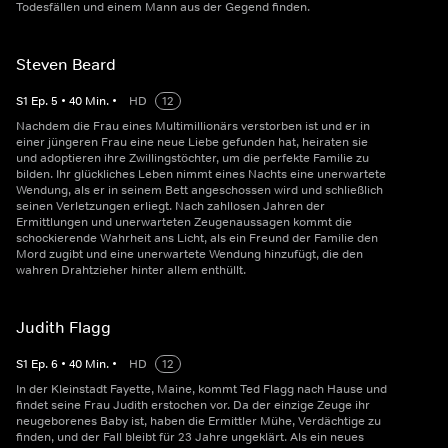
Todesfällen und einem Mann aus der Gegend finden.
Steven Beard
S
1
Ep.
5
•
40
Min.
•
HD
12
Nachdem die Frau eines Multimillionärs verstorben ist und er in
einer jüngeren Frau eine neue Liebe gefunden hat, heiraten sie
und adoptieren ihre Zwillingstöchter, um die perfekte Familie zu
bilden. Ihr glückliches Leben nimmt eines Nachts eine unerwartete
Wendung, als er in seinem Bett angeschossen wird und schließlich
seinen Verletzungen erliegt. Nach zahllosen Jahren der
Ermittlungen und unerwarteten Zeugenaussagen kommt die
schockierende Wahrheit ans Licht, als ein Freund der Familie den
Mord zugibt und eine unerwartete Wendung hinzufügt, die den
wahren Drahtzieher hinter allem enthüllt.
Judith Flagg
S
1
Ep.
6
•
40
Min.
•
HD
12
In der Kleinstadt Fayette, Maine, kommt Ted Flagg nach Hause und
findet seine Frau Judith erstochen vor. Da der einzige Zeuge ihr
neugeborenes Baby ist, haben die Ermittler Mühe, Verdächtige zu
finden, und der Fall bleibt für 23 Jahre ungeklärt. Als ein neues