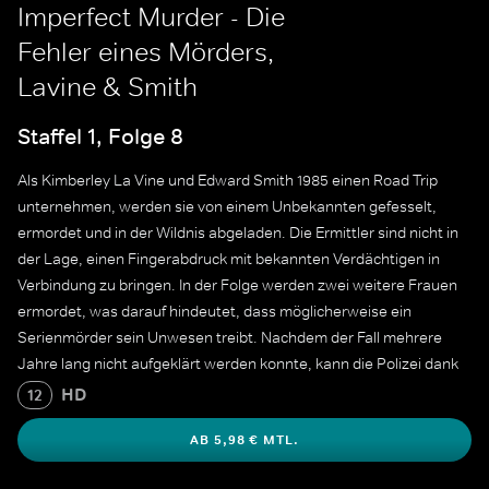
Imperfect Murder - Die
Fehler eines Mörders,
Lavine & Smith
Staffel 1, Folge 8
Als Kimberley La Vine und Edward Smith 1985 einen Road Trip
unternehmen, werden sie von einem Unbekannten gefesselt,
ermordet und in der Wildnis abgeladen. Die Ermittler sind nicht in
der Lage, einen Fingerabdruck mit bekannten Verdächtigen in
Verbindung zu bringen. In der Folge werden zwei weitere Frauen
ermordet, was darauf hindeutet, dass möglicherweise ein
Serienmörder sein Unwesen treibt. Nachdem der Fall mehrere
Jahre lang nicht aufgeklärt werden konnte, kann die Polizei dank
einer neuen Fingerabdruck-Datenbank alle vier Morde einem
HD
12
Straftäter zuordnen, der lange unentdeckt geblieben ist.
AB 5,98 € MTL.