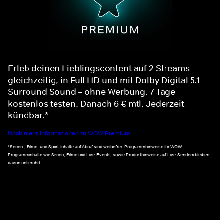
Erleb deinen Lieblingscontent auf 2 Streams
gleichzeitig, in Full HD und mit Dolby Digital 5.1
Surround Sound – ohne Werbung. 7 Tage
kostenlos testen. Danach 6 € mtl. Jederzeit
kündbar.*
Noch mehr Informationen zu WOW Premium
*Serien-, Filme- und Sport-Inhalte auf Abruf sind werbefrei. Programmhinweise für WOW
Programminhalte wie Serien, Filme und Live-Events, sowie Produkthinweise auf Live-Sendern bleiben
davon unberührt.