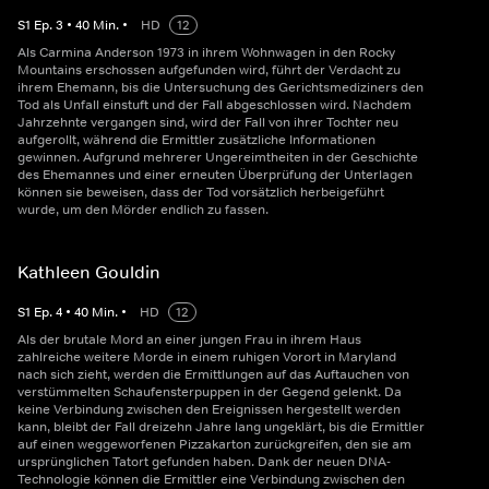
S
1
Ep.
3
•
40
Min.
•
HD
12
Als Carmina Anderson 1973 in ihrem Wohnwagen in den Rocky
Mountains erschossen aufgefunden wird, führt der Verdacht zu
ihrem Ehemann, bis die Untersuchung des Gerichtsmediziners den
Tod als Unfall einstuft und der Fall abgeschlossen wird. Nachdem
Jahrzehnte vergangen sind, wird der Fall von ihrer Tochter neu
aufgerollt, während die Ermittler zusätzliche Informationen
gewinnen. Aufgrund mehrerer Ungereimtheiten in der Geschichte
des Ehemannes und einer erneuten Überprüfung der Unterlagen
können sie beweisen, dass der Tod vorsätzlich herbeigeführt
wurde, um den Mörder endlich zu fassen.
Kathleen Gouldin
S
1
Ep.
4
•
40
Min.
•
HD
12
Als der brutale Mord an einer jungen Frau in ihrem Haus
zahlreiche weitere Morde in einem ruhigen Vorort in Maryland
nach sich zieht, werden die Ermittlungen auf das Auftauchen von
verstümmelten Schaufensterpuppen in der Gegend gelenkt. Da
keine Verbindung zwischen den Ereignissen hergestellt werden
kann, bleibt der Fall dreizehn Jahre lang ungeklärt, bis die Ermittler
auf einen weggeworfenen Pizzakarton zurückgreifen, den sie am
ursprünglichen Tatort gefunden haben. Dank der neuen DNA-
Technologie können die Ermittler eine Verbindung zwischen den