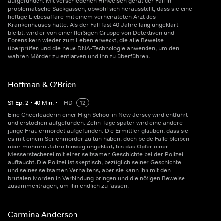
aufgefunden. Mit verschiedenen Hinweisen gerät der Fall in
problematische Sackgassen, obwohl sich herausstellt, dass sie eine
heftige Liebesaffäre mit einem verheirateten Arzt des
Krankenhauses hatte. Als der Fall fast 40 Jahre lang ungeklärt
bleibt, wird er von einer fleißigen Gruppe von Detektiven und
Forensikern wieder zum Leben erweckt, die alle Beweise
überprüfen und die neue DNA-Technologie anwenden, um den
wahren Mörder zu entlarven und ihn zu überführen.
Hoffman & O'Brien
S
1
Ep.
2
•
40
Min.
•
HD
12
Eine Cheerleaderin einer High School in New Jersey wird entführt
und erstochen aufgefunden. Zehn Tage später wird eine andere
junge Frau ermordet aufgefunden. Die Ermittler glauben, dass sie
es mit einem Serienmörder zu tun haben, doch beide Fälle bleiben
über mehrere Jahre hinweg ungeklärt, bis das Opfer einer
Messerstecherei mit einer seltsamen Geschichte bei der Polizei
auftaucht. Die Polizei ist skeptisch, bezüglich seiner Geschichte
und seines seltsamen Verhaltens, aber sie kann ihn mit den
brutalen Morden in Verbindung bringen und die nötigen Beweise
zusammentragen, um ihn endlich zu fassen.
Carmina Anderson