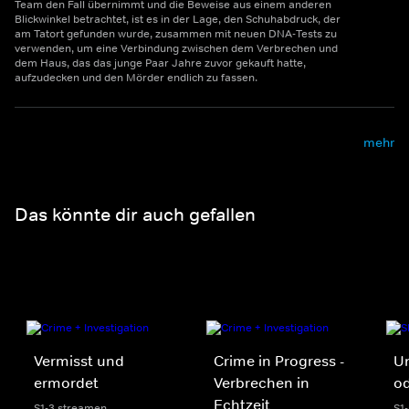
Team den Fall übernimmt und die Beweise aus einem anderen
Blickwinkel betrachtet, ist es in der Lage, den Schuhabdruck, der
am Tatort gefunden wurde, zusammen mit neuen DNA-Tests zu
verwenden, um eine Verbindung zwischen dem Verbrechen und
dem Haus, das das junge Paar Jahre zuvor gekauft hatte,
aufzudecken und den Mörder endlich zu fassen.
mehr
Das könnte dir auch gefallen
Vermisst und
Crime in Progress -
Un
ermordet
Verbrechen in
o
Echtzeit
S1-3 streamen
S1