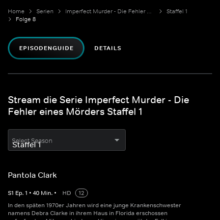
Home
Serien
Imperfect Murder - Die Fehler eines Mörders
Staffel 1
Folge 8
EPISODENGUIDE
DETAILS
Stream die Serie Imperfect Murder - Die
Fehler eines Mörders Staffel 1
Select Season
Pantola Clark
S
1
Ep.
1
•
40
Min.
•
HD
12
In den späten 1970er Jahren wird eine junge Krankenschwester
namens Debra Clarke in ihrem Haus in Florida erschossen