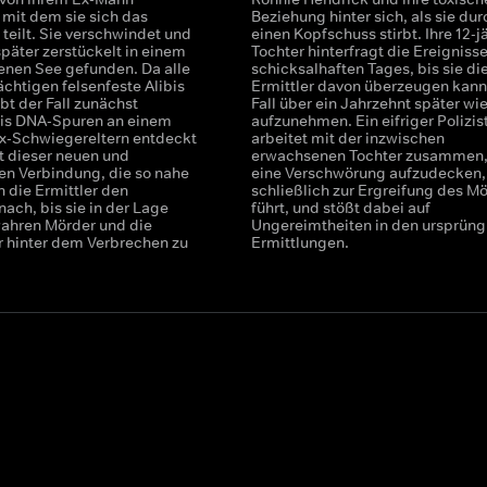
 mit dem sie sich das
Beziehung hinter sich, als sie dur
teilt. Sie verschwindet und
einen Kopfschuss stirbt. Ihre 12-j
päter zerstückelt in einem
Tochter hinterfragt die Ereigniss
nen See gefunden. Da alle
schicksalhaften Tages, bis sie di
chtigen felsenfeste Alibis
Ermittler davon überzeugen kann
bt der Fall zunächst
Fall über ein Jahrzehnt später wi
bis DNA-Spuren an einem
aufzunehmen. Ein eifriger Polizis
x-Schwiegereltern entdeckt
arbeitet mit der inzwischen
t dieser neuen und
erwachsenen Tochter zusammen
en Verbindung, die so nahe
eine Verschwörung aufzudecken,
n die Ermittler den
schließlich zur Ergreifung des M
ach, bis sie in der Lage
führt, und stößt dabei auf
wahren Mörder und die
Ungereimtheiten in den ursprüng
r hinter dem Verbrechen zu
Ermittlungen.