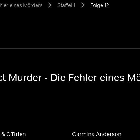
hler eines Mörders
Staffel 1
Folge 12
t Murder - Die Fehler eines Mö
 & O'Brien
Carmina Anderson