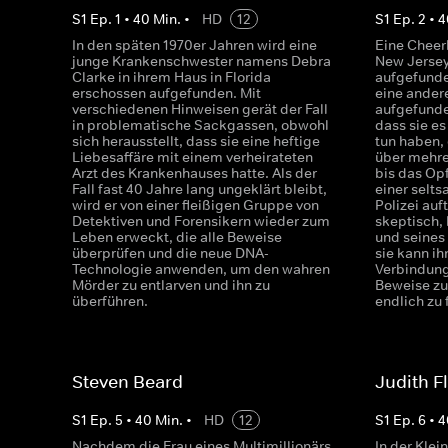
S
1
Ep.
1
•
40
Min.
•
HD
12
S
1
Ep.
2
•
4
In den späten 1970er Jahren wird eine
Eine Cheer
junge Krankenschwester namens Debra
New Jersey
Clarke in ihrem Haus in Florida
aufgefunde
erschossen aufgefunden. Mit
eine ander
verschiedenen Hinweisen gerät der Fall
aufgefunde
in problematische Sackgassen, obwohl
dass sie e
sich herausstellt, dass sie eine heftige
tun haben,
Liebesaffäre mit einem verheirateten
über mehre
Arzt des Krankenhauses hatte. Als der
bis das Op
Fall fast 40 Jahre lang ungeklärt bleibt,
einer selt
wird er von einer fleißigen Gruppe von
Polizei auft
Detektiven und Forensikern wieder zum
skeptisch,
Leben erweckt, die alle Beweise
und seines
überprüfen und die neue DNA-
sie kann ih
Technologie anwenden, um den wahren
Verbindung
Mörder zu entlarven und ihn zu
Beweise z
überführen.
endlich zu 
Steven Beard
Judith F
S
1
Ep.
5
•
40
Min.
•
HD
12
S
1
Ep.
6
•
4
Nachdem die Frau eines Multimillionärs
In der Kle