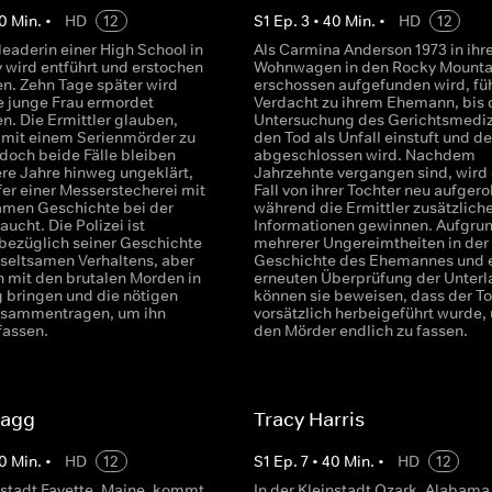
0
Min.
•
HD
12
S
1
Ep.
3
•
40
Min.
•
HD
12
leaderin einer High School in
Als Carmina Anderson 1973 in ih
 wird entführt und erstochen
Wohnwagen in den Rocky Mounta
n. Zehn Tage später wird
erschossen aufgefunden wird, füh
e junge Frau ermordet
Verdacht zu ihrem Ehemann, bis 
n. Die Ermittler glauben,
Untersuchung des Gerichtsmediz
s mit einem Serienmörder zu
den Tod als Unfall einstuft und der
 doch beide Fälle bleiben
abgeschlossen wird. Nachdem
re Jahre hinweg ungeklärt,
Jahrzehnte vergangen sind, wird
fer einer Messerstecherei mit
Fall von ihrer Tochter neu aufgerol
samen Geschichte bei der
während die Ermittler zusätzlich
aucht. Die Polizei ist
Informationen gewinnen. Aufgru
 bezüglich seiner Geschichte
mehrerer Ungereimtheiten in der
 seltsamen Verhaltens, aber
Geschichte des Ehemannes und e
n mit den brutalen Morden in
erneuten Überprüfung der Unter
 bringen und die nötigen
können sie beweisen, dass der T
usammentragen, um ihn
vorsätzlich herbeigeführt wurde,
fassen.
den Mörder endlich zu fassen.
lagg
Tracy Harris
0
Min.
•
HD
12
S
1
Ep.
7
•
40
Min.
•
HD
12
instadt Fayette, Maine, kommt
In der Kleinstadt Ozark, Alabama