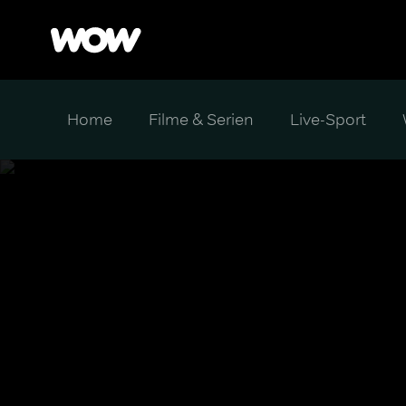
Home
Filme & Serien
Live-Sport