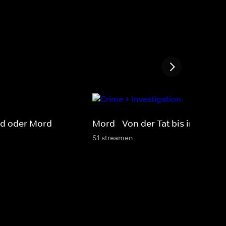
rd oder Mord
Mord - Von der Tat bis in die Zel
S1 streamen