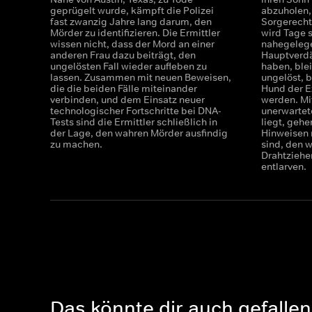
geprügelt wurde, kämpft die Polizei
abzuholen,
fast zwanzig Jahre lang darum, den
Sorgerecht 
Mörder zu identifizieren. Die Ermittler
wird Tage s
wissen nicht, dass der Mord an einer
nahegelege
anderen Frau dazu beiträgt, den
Hauptverdä
ungelösten Fall wieder aufleben zu
haben, blei
lassen. Zusammen mit neuen Beweisen,
ungelöst, 
die die beiden Fälle miteinander
Hund der E
verbinden, und dem Einsatz neuer
werden. Mi
technologischer Fortschritte bei DNA-
unerwartet
Tests sind die Ermittler schließlich in
liegt, gehe
der Lage, den wahren Mörder ausfindig
Hinweisen n
zu machen.
sind, den 
Drahtziehe
entlarven.
Das könnte dir auch gefallen