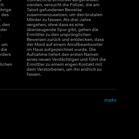
ch
werden, versucht die Polizei, die am
ährige
Tatort gefundenen Beweise
e des
zusammenzusetzen, um den brutalen
e
Mörder zu fassen. Als drei Jahre
, den
vergehen, ohne dass es eine
eder
überzeugende Spur gibt, gehen die
t
Ermittler zu den ursprünglichen
Beweisen zurück und entdecken, dass
, um
der Mord auf einem Anrufbeantworter
 die
im Haus aufgezeichnet wurde. Die
örders
Aufnahme liefert den ersten Namen
eines neuen Verdächtigen und führt die
lichen
Ermittler zu einem engen Kontakt mit
dem Verstorbenen, um ihn endlich zu
fassen.
mehr