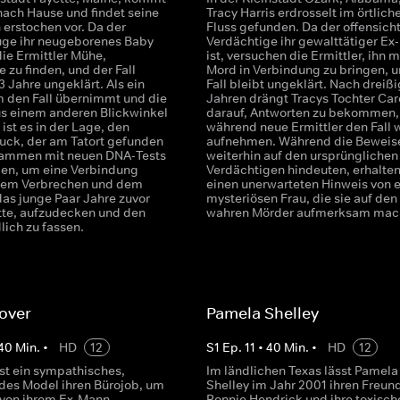
nach Hause und findet seine
Tracy Harris erdrosselt im örtlich
 erstochen vor. Da der
Fluss gefunden. Da der offensicht
uge ihr neugeborenes Baby
Verdächtige ihr gewalttätiger E
die Ermittler Mühe,
ist, versuchen die Ermittler, ihn 
 zu finden, und der Fall
Mord in Verbindung zu bringen, u
23 Jahre ungeklärt. Als ein
Fall bleibt ungeklärt. Nach dreißi
 den Fall übernimmt und die
Jahren drängt Tracys Tochter Car
s einem anderen Blickwinkel
darauf, Antworten zu bekommen,
 ist es in der Lage, den
während neue Ermittler den Fall 
ck, der am Tatort gefunden
aufnehmen. Während die Beweis
sammen mit neuen DNA-Tests
weiterhin auf den ursprünglichen
en, um eine Verbindung
Verdächtigen hindeuten, erhalten
dem Verbrechen und dem
einen unerwarteten Hinweis von e
das junge Paar Jahre zuvor
mysteriösen Frau, die sie auf den
tte, aufzudecken und den
wahren Mörder aufmerksam mac
lich zu fassen.
over
Pamela Shelley
40
Min.
•
HD
12
S
1
Ep.
11
•
40
Min.
•
HD
12
sst ein sympathisches,
Im ländlichen Texas lässt Pamela
des Model ihren Bürojob, um
Shelley im Jahr 2001 ihren Freun
 von ihrem Ex-Mann
Ronnie Hendrick und ihre toxisch