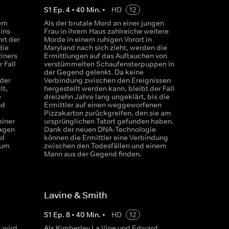
S
1
Ep.
4
•
40
Min.
•
HD
12
rem
Als der brutale Mord an einer jungen
ins
Frau in ihrem Haus zahlreiche weitere
rt der
Morde in einem ruhigen Vorort in
die
Maryland nach sich zieht, werden die
iners
Ermittlungen auf das Auftauchen von
 Fall
verstümmelten Schaufensterpuppen in
der Gegend gelenkt. Da keine
 der
Verbindung zwischen den Ereignissen
lt,
hergestellt werden kann, bleibt der Fall
e
dreizehn Jahre lang ungeklärt, bis die
nd
Ermittler auf einen weggeworfenen
Pizzakarton zurückgreifen, den sie am
iner
ursprünglichen Tatort gefunden haben.
lagen
Dank der neuen DNA-Technologie
od
können die Ermittler eine Verbindung
 um
zwischen den Todesfällen und einem
Mann aus der Gegend finden.
Lavine & Smith
S
1
Ep.
8
•
40
Min.
•
HD
12
, wird
Als Kimberley La Vine und Edward