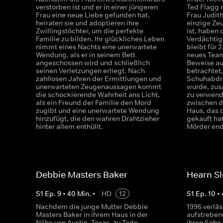
verstorben ist und er in einer jüngeren
Ted Flagg 
Frau eine neue Liebe gefunden hat,
Frau Judith
heiraten sie und adoptieren ihre
einzige Ze
Zwillingstöchter, um die perfekte
ist, haben 
Familie zu bilden. Ihr glückliches Leben
Verdächtige
nimmt eines Nachts eine unerwartete
bleibt für 
Wendung, als er in seinem Bett
neues Team
angeschossen wird und schließlich
Beweise au
seinen Verletzungen erliegt. Nach
betrachtet,
zahllosen Jahren der Ermittlungen und
Schuhabdru
unerwarteten Zeugenaussagen kommt
wurde, zu
die schockierende Wahrheit ans Licht,
zu verwend
als ein Freund der Familie den Mord
zwischen 
zugibt und eine unerwartete Wendung
Haus, das 
hinzufügt, die den wahren Drahtzieher
gekauft ha
hinter allem enthüllt.
Mörder end
Debbie Masters Baker
Hearn Sl
S
1
Ep.
9
•
40
Min.
•
HD
12
S
1
Ep.
10
•
Nachdem die junge Mutter Debbie
1996 verlä
Masters Baker in ihrem Haus in der
aufstreben
Nähe von Austin, Texas, zu Tode
ihren Sohn