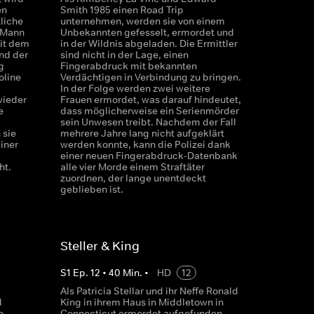
en
Smith 1985 einen Road Trip
liche
unternehmen, werden sie von einem
x-Mann
Unbekannten gefesselt, ermordet und
mit dem
in der Wildnis abgeladen. Die Ermittler
nd der
sind nicht in der Lage, einen
g
Fingerabdruck mit bekannten
oline
Verdächtigen in Verbindung zu bringen.
In der Folge werden zwei weitere
wieder
Frauen ermordet, was darauf hindeutet,
e
dass möglicherweise ein Serienmörder
sein Unwesen treibt. Nachdem der Fall
 sie
mehrere Jahre lang nicht aufgeklärt
iner
werden konnte, kann die Polizei dank
einer neuen Fingerabdruck-Datenbank
ht.
alle vier Morde einem Straftäter
zuordnen, der lange unentdeckt
geblieben ist.
Steller & King
S
1
Ep.
12
•
40
Min.
•
HD
12
Als Patricia Stellar und ihr Neffe Ronald
d
King in ihrem Haus in Middletown in
e
Connecticut ermordet aufgefunden