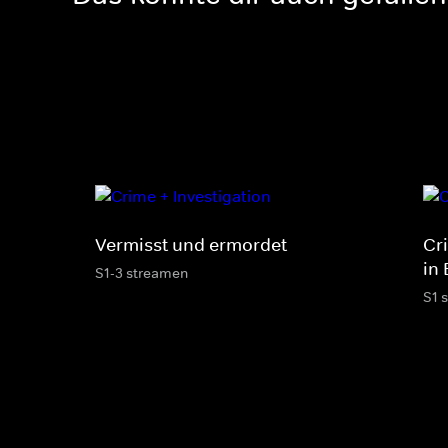
Vermisst und ermordet
Cr
in 
S1-3 streamen
S1 