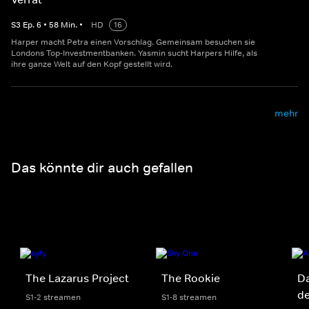
S
3
Ep.
6
•
58
Min.
•
HD
16
Harper macht Petra einen Vorschlag. Gemeinsam besuchen sie
Londons Top-Investmentbanken. Yasmin sucht Harpers Hilfe, als
ihre ganze Welt auf den Kopf gestellt wird.
mehr
Das könnte dir auch gefallen
The Lazarus Project
The Rookie
Da
d
S1-2 streamen
S1-8 streamen