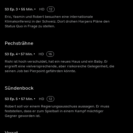
S
3
Ep.
3
•
55
Min.
•
HD
12
Eric, Yasmin und Robert besuchen eine internationale
Klimakonferenz in der Schweiz. Dort drohen Harpers Pläne den
Status Quo in Frage zu stellen.
Pechsträhne
S
3
Ep.
4
•
57
Min.
•
HD
16
Rishi ist hoch verschuldet, hat ein neues Haus und ein Baby. Er
ergreift eine vielversprechende, aber risikoreiche Gelegenheit, die
seinen Job bei Pierpoint gefährden könnte.
Sündenbock
S
3
Ep.
5
•
57
Min.
•
HD
12
Robert soll vor einem Regierungsausschuss aussagen. Er muss
feststellen, dass er zum Spielball in einem Kampf mächtiger
Gegner geworden ist.
Verrat