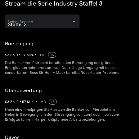
Stream die Serie Industry Staffel 3
Select Season
Börsengang
S
3
Ep.
1
•
57
Min.
•
HD
16
Die Banker von Pierpoint bereiten den Börsengang des grünen
Energieunternehmens Lumi vor. Der richtige Umgang mit dessen
sonderbarem Boss Sir Henry Muck bereitet Robert aber Probleme.
Überbewertung
S
3
Ep.
2
•
57
Min.
•
HD
16
Nach einem holprigen Start setzen die Banker von Pierpoint alle
Hebel in Bewegung, um den Börsengang von Lumi doch noch zum
Erfolg zu führen. Harper knüpft neue Arbeitsbeziehungen.
Davos