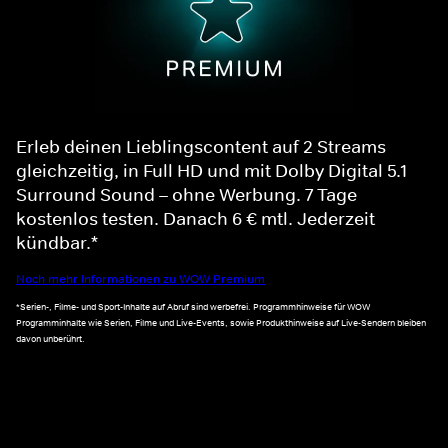
Erleb deinen Lieblingscontent auf 2 Streams
gleichzeitig, in Full HD und mit Dolby Digital 5.1
Surround Sound – ohne Werbung. 7 Tage
kostenlos testen. Danach 6 € mtl. Jederzeit
kündbar.*
Noch mehr Informationen zu WOW Premium
*Serien-, Filme- und Sport-Inhalte auf Abruf sind werbefrei. Programmhinweise für WOW
Programminhalte wie Serien, Filme und Live-Events, sowie Produkthinweise auf Live-Sendern bleiben
davon unberührt.