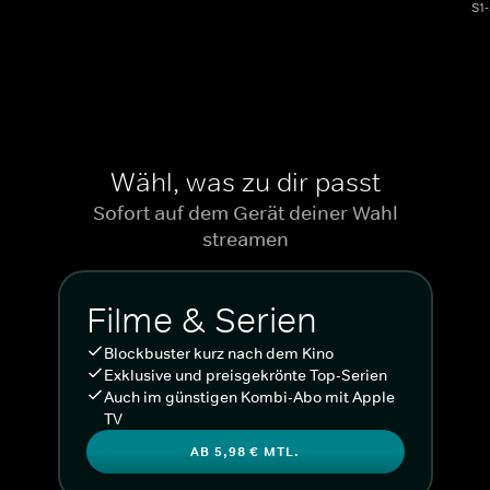
S1
Wähl, was zu dir passt
Sofort auf dem Gerät deiner Wahl
streamen
Filme & Serien
Blockbuster kurz nach dem Kino
Exklusive und preisgekrönte Top-Serien
Auch im günstigen Kombi-Abo mit Apple
TV
AB 5,98 € MTL.