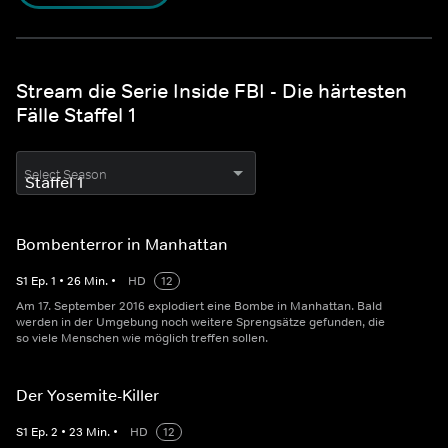
Stream die Serie Inside FBI - Die härtesten
Fälle Staffel 1
Select Season
Bombenterror in Manhattan
S
1
Ep.
1
•
26
Min.
•
HD
12
Am 17. September 2016 explodiert eine Bombe in Manhattan. Bald
werden in der Umgebung noch weitere Sprengsätze gefunden, die
so viele Menschen wie möglich treffen sollen.
Der Yosemite-Killer
S
1
Ep.
2
•
23
Min.
•
HD
12