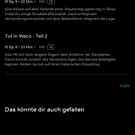
S
1
Ep.
5
•
22
Min.
•
HD
16
Eine Razzia auf dem Gelände einer Glaubensgruppierung in Texas
endet für einige Einsatzkräfte tödlich. Nach erfolglosen
Verhandlungsversuchen mit dem Sektenführer stagniert die Lage.
Tot in Waco - Teil 2
S
1
Ep.
6
•
23
Min.
•
HD
16
Das FBI will nach langem Zögern dem Anführer der Davidianer,
David Koresh, endlich das Handwerk legen. Die damals beteiligten
Agenten blicken zurück auf ihren historischen Einsatztag.
mehr
Das könnte dir auch gefallen