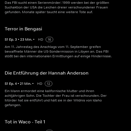
Das FBI sucht einen Serienmörder: 1999 werden bei der größten
Suchaktion der USA die Leichen dreier verschwundener Frauen
gefunden. Monate später taucht eine weitere Tote auf.
Terror in Bengasi
S
1
Ep.
3
•
23
Min.
•
HD
16
Am 11. Jahrestag des Anschlags vom 11. September greifen
bewaffnete Männer die US-Sondermission in Libyen an. Das FBI
stößt bei den internationalen Ermittlungen auf einige Hindernisse.
Die Entführung der Hannah Anderson
S
1
Ep.
4
•
21
Min.
•
HD
12
Ein Mann ermordet eine kalifornische Mutter und ihren
achtjährigen Sohn. Die Tochter der Frau ist verschwunden. Der
Mörder hat sie entführt und hält sie in der Wildnis von Idaho
gefangen.
Tot in Waco - Teil 1