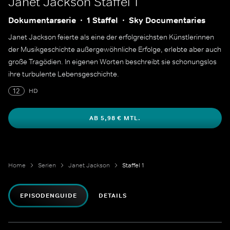
Janet Jackson
Staffel 1
Dokumentarserie
1 Staffel
Sky Documentaries
Janet Jackson feierte als eine der erfolgreichsten Künstlerinnen
der Musikgeschichte außergewöhnliche Erfolge, erlebte aber auch
große Tragödien. In eigenen Worten beschreibt sie schonungslos
ihre turbulente Lebensgeschichte.
12
HD
AB 5,98 € MTL.
Home
Serien
Janet Jackson
Staffel 1
EPISODENGUIDE
DETAILS