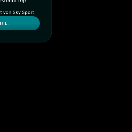
ekrönte Top-
t von Sky Sport
MTL.