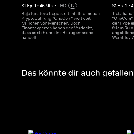
S
1
Ep.
1
•
46
Min.
•
HD
12
S
1
Ep.
2
•
4
Ruja Ignatova begeistert mit ihrer neuen
Trotz hand
Kryptowährung "OneCoin" weltweit
"OneCoin" 
Millionen von Menschen. Doch
der Hype er
Finanzexperten haben den Verdacht,
feiern Ruja
dass es sich um eine Betrugsmasche
angebliche
handelt.
Wembley-A
Das könnte dir auch gefallen