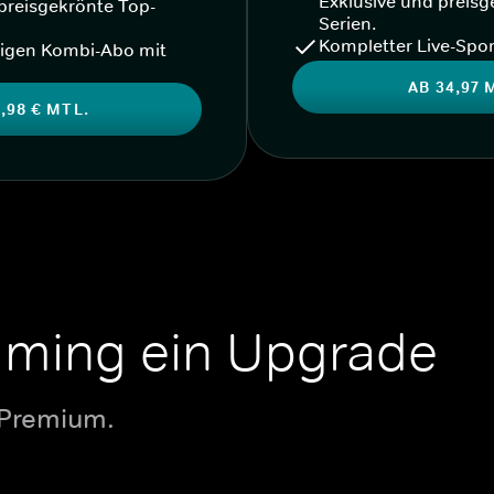
Exklusive und preisg
preisgekrönte Top-
Serien.
Kompletter Live-Spor
igen Kombi-Abo mit
AB 34,97 
,98 € MTL.
aming ein Upgrade
 Premium.