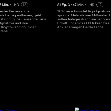
7
Min.
•
HD
12
S
1
Ep.
3
•
47
Min.
•
HD
12
fester Beweise, die
2017 verschwindet Ruja Ignatova
als Betrug entlarven, geht
spurlos. Mehr als vier Milliarden D
st richtig los: Tausende Fans
sollen Anleger durch sie verloren
 Ignatova und ihre
Ermittlungen des FBI führen zu ei
 Kryptowährung in der
Anklage wegen Geldwäsche.
rena.