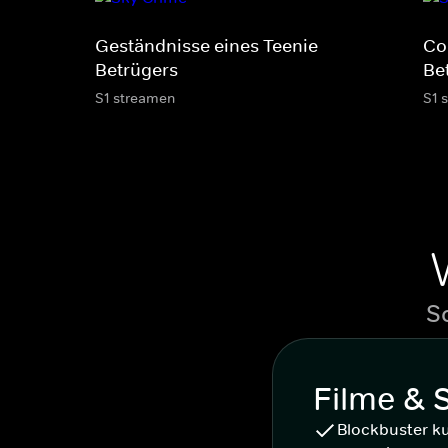
Geständnisse eines Teenie-
Con
Betrügers
Be
S1 streamen
S1 
S
Filme & 
Blockbuster k