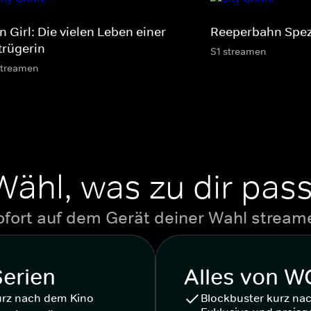
 Girl: Die vielen Leben einer
Reeperbahn Spez
trügerin
S1 streamen
streamen
Wähl, was zu dir pass
ofort auf dem Gerät deiner Wahl stream
Serien
Alles von 
urz nach dem Kino
Blockbuster kurz na