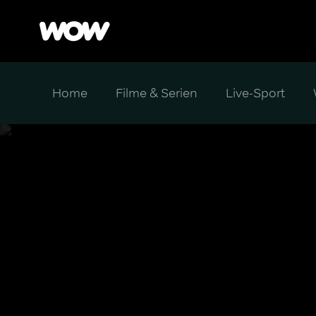
Home
Filme & Serien
Live-Sport