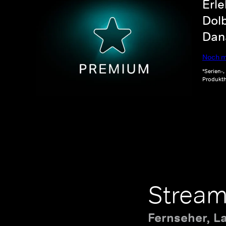
Erle
Dolb
Dana
Noch m
*Serien-
Produkth
Stream
Fernseher, L