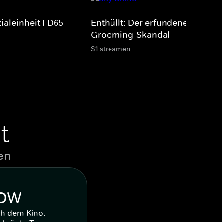
ialeinheit FD65
Enthüllt: Der erfundene
Grooming-Skandal
S1 streamen
t
en
WOW
ch dem Kino.