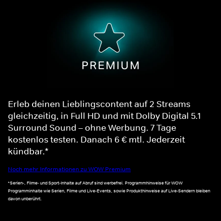
Erleb deinen Lieblingscontent auf 2 Streams
gleichzeitig, in Full HD und mit Dolby Digital 5.1
Surround Sound – ohne Werbung. 7 Tage
kostenlos testen. Danach 6 € mtl. Jederzeit
kündbar.*
Noch mehr Informationen zu WOW Premium
*Serien-, Filme- und Sport-Inhalte auf Abruf sind werbefrei. Programmhinweise für WOW
Programminhalte wie Serien, Filme und Live-Events, sowie Produkthinweise auf Live-Sendern bleiben
davon unberührt.