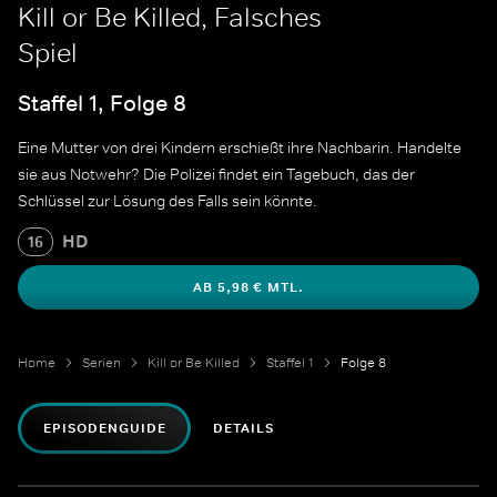
Kill or Be Killed, Falsches
Spiel
Staffel 1, Folge 8
Eine Mutter von drei Kindern erschießt ihre Nachbarin. Handelte
sie aus Notwehr? Die Polizei findet ein Tagebuch, das der
Schlüssel zur Lösung des Falls sein könnte.
HD
16
AB 5,98 € MTL.
Home
Serien
Kill or Be Killed
Staffel 1
Folge 8
EPISODENGUIDE
DETAILS