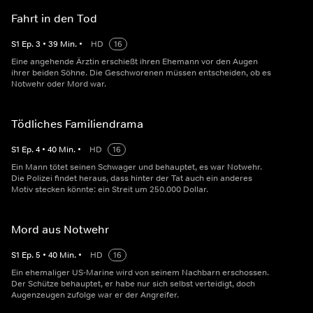
Fahrt in den Tod
S
1
Ep.
3
•
39
Min.
•
HD
16
Eine angehende Ärztin erschießt ihren Ehemann vor den Augen
ihrer beiden Söhne. Die Geschworenen müssen entscheiden, ob es
Notwehr oder Mord war.
Tödliches Familiendrama
S
1
Ep.
4
•
40
Min.
•
HD
16
Ein Mann tötet seinen Schwager und behauptet, es war Notwehr.
Die Polizei findet heraus, dass hinter der Tat auch ein anderes
Motiv stecken könnte: ein Streit um 250.000 Dollar.
Mord aus Notwehr
S
1
Ep.
5
•
40
Min.
•
HD
16
Ein ehemaliger US-Marine wird von seinem Nachbarn erschossen.
Der Schütze behauptet, er habe nur sich selbst verteidigt, doch
Augenzeugen zufolge war er der Angreifer.