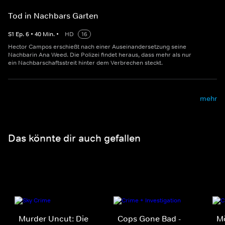
Tod in Nachbars Garten
S
1
Ep.
6
•
40
Min.
•
HD
16
Hector Campos erschießt nach einer Auseinandersetzung seine
Nachbarin Ana Weed. Die Polizei findet heraus, dass mehr als nur
ein Nachbarschaftsstreit hinter dem Verbrechen steckt.
mehr
Das könnte dir auch gefallen
Murder Uncut: Die
Cops Gone Bad -
M