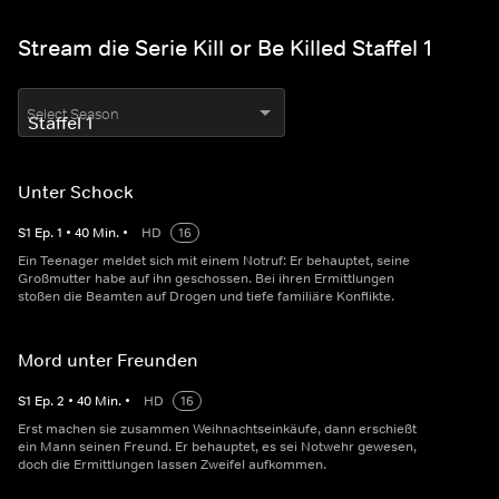
Stream die Serie Kill or Be Killed Staffel 1
Select Season
Unter Schock
S
1
Ep.
1
•
40
Min.
•
HD
16
Ein Teenager meldet sich mit einem Notruf: Er behauptet, seine
Großmutter habe auf ihn geschossen. Bei ihren Ermittlungen
stoßen die Beamten auf Drogen und tiefe familiäre Konflikte.
Mord unter Freunden
S
1
Ep.
2
•
40
Min.
•
HD
16
Erst machen sie zusammen Weihnachtseinkäufe, dann erschießt
ein Mann seinen Freund. Er behauptet, es sei Notwehr gewesen,
doch die Ermittlungen lassen Zweifel aufkommen.