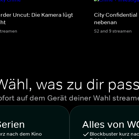
rder Uncut: Die Kamera lügt
City Confidential
cht
nebenan
streamen
S2 and 9 streamen
Wähl, was zu dir pass
ofort auf dem Gerät deiner Wahl stream
Serien
Alles von 
urz nach dem Kino
Blockbuster kurz na