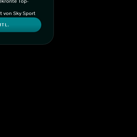
ekrönte Top-
t von Sky Sport
MTL.