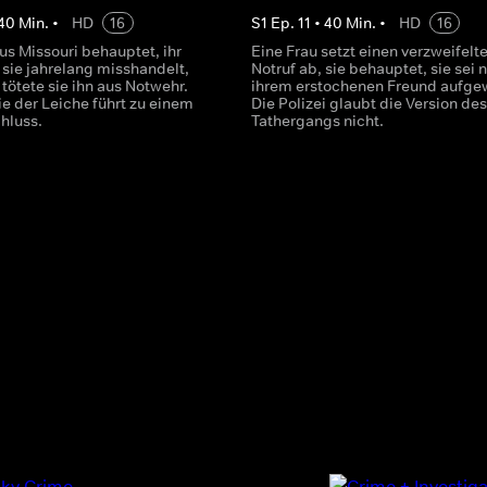
40
Min.
•
HD
16
S
1
Ep.
11
•
40
Min.
•
HD
16
us Missouri behauptet, ihr
Eine Frau setzt einen verzweifelt
sie jahrelang misshandelt,
Notruf ab, sie behauptet, sie sei
 tötete sie ihn aus Notwehr.
ihrem erstochenen Freund aufge
e der Leiche führt zu einem
Die Polizei glaubt die Version des
hluss.
Tathergangs nicht.