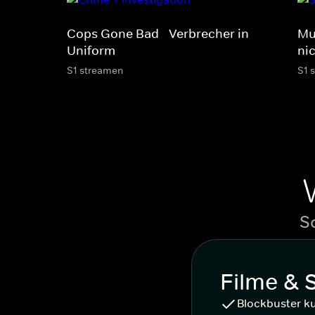
Cops Gone Bad - Verbrecher in
Mu
Uniform
ni
S1 streamen
S1 
S
Filme & 
Blockbuster k