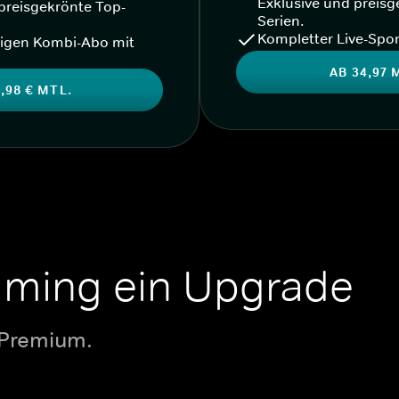
Exklusive und preisg
preisgekrönte Top-
Serien.
Kompletter Live-Spor
igen Kombi-Abo mit
AB 34,97 
,98 € MTL.
aming ein Upgrade
 Premium.