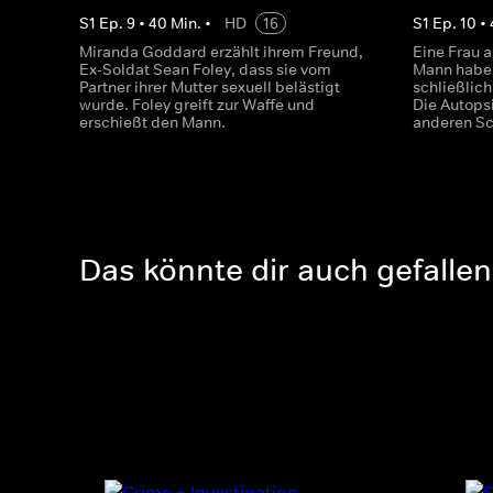
S
1
Ep.
9
•
40
Min.
•
HD
16
S
1
Ep.
10
•
Miranda Goddard erzählt ihrem Freund,
Eine Frau a
Ex-Soldat Sean Foley, dass sie vom
Mann habe 
Partner ihrer Mutter sexuell belästigt
schließlich
wurde. Foley greift zur Waffe und
Die Autopsi
erschießt den Mann.
anderen Sc
Das könnte dir auch gefallen