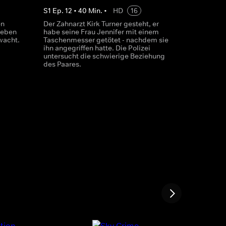
S
1
Ep.
12
•
40
Min.
•
HD
16
en
Der Zahnarzt Kirk Turner gesteht, er
 neben
habe seine Frau Jennifer mit einem
wacht.
Taschenmesser getötet - nachdem sie
ihn angegriffen hatte. Die Polizei
untersucht die schwierige Beziehung
des Paares.