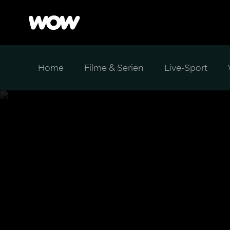
Home
Filme & Serien
Live-Sport