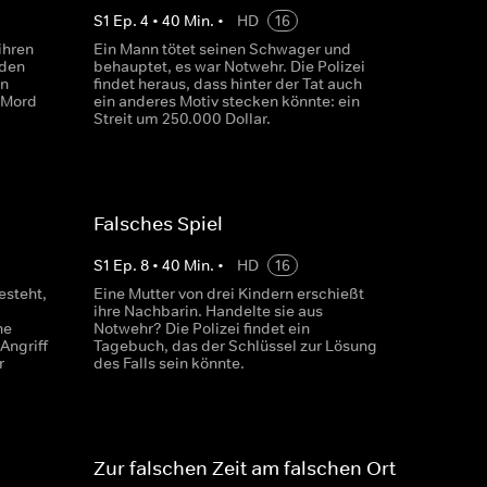
S
1
Ep.
4
•
40
Min.
•
HD
16
ihren
Ein Mann tötet seinen Schwager und
iden
behauptet, es war Notwehr. Die Polizei
n
findet heraus, dass hinter der Tat auch
 Mord
ein anderes Motiv stecken könnte: ein
Streit um 250.000 Dollar.
Falsches Spiel
S
1
Ep.
8
•
40
Min.
•
HD
16
esteht,
Eine Mutter von drei Kindern erschießt
ihre Nachbarin. Handelte sie aus
ne
Notwehr? Die Polizei findet ein
Angriff
Tagebuch, das der Schlüssel zur Lösung
r
des Falls sein könnte.
Zur falschen Zeit am falschen Ort