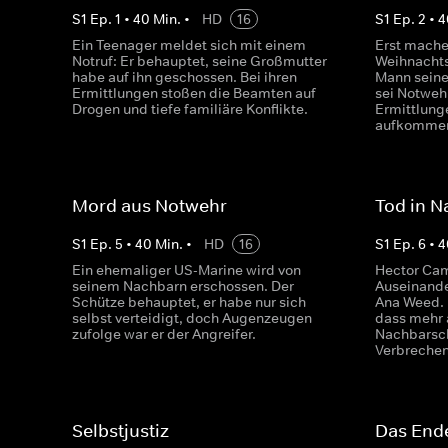
S
1
Ep.
1
•
40
Min.
•
HD
16
S
1
Ep.
2
•
4
Ein Teenager meldet sich mit einem
Erst mach
Notruf: Er behauptet, seine Großmutter
Weihnachts
habe auf ihn geschossen. Bei ihren
Mann seine
Ermittlungen stoßen die Beamten auf
sei Notweh
Drogen und tiefe familiäre Konflikte.
Ermittlung
aufkomme
Mord aus Notwehr
Tod in N
S
1
Ep.
5
•
40
Min.
•
HD
16
S
1
Ep.
6
•
4
Ein ehemaliger US-Marine wird von
Hector Cam
seinem Nachbarn erschossen. Der
Auseinande
Schütze behauptet, er habe nur sich
Ana Weed. D
selbst verteidigt, doch Augenzeugen
dass mehr a
zufolge war er der Angreifer.
Nachbarsch
Verbrechen
Selbstjustiz
Das Ende