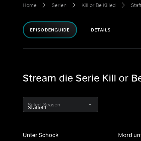
Home
Serien
Kill or Be Killed
Staff
EPISODENGUIDE
DETAILS
Stream die Serie Kill or Be
Select Season
Unter Schock
Mord un