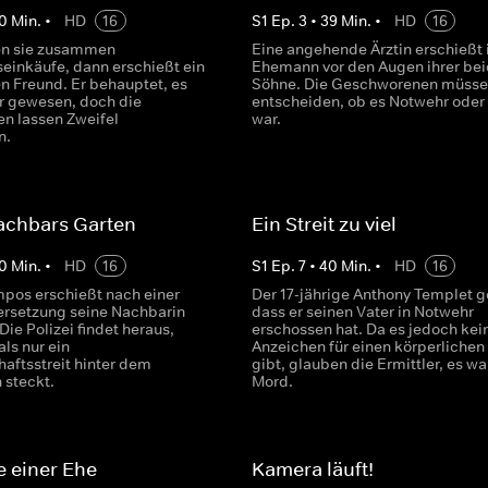
0
Min.
•
HD
16
S
1
Ep.
3
•
39
Min.
•
HD
16
en sie zusammen
Eine angehende Ärztin erschießt 
einkäufe, dann erschießt ein
Ehemann vor den Augen ihrer be
n Freund. Er behauptet, es
Söhne. Die Geschworenen müsse
r gewesen, doch die
entscheiden, ob es Notwehr oder
en lassen Zweifel
war.
n.
achbars Garten
Ein Streit zu viel
0
Min.
•
HD
16
S
1
Ep.
7
•
40
Min.
•
HD
16
pos erschießt nach einer
Der 17-jährige Anthony Templet g
rsetzung seine Nachbarin
dass er seinen Vater in Notwehr
ie Polizei findet heraus,
erschossen hat. Da es jedoch kei
ls nur ein
Anzeichen für einen körperlichen 
aftsstreit hinter dem
gibt, glauben die Ermittler, es wa
 steckt.
Mord.
 einer Ehe
Kamera läuft!