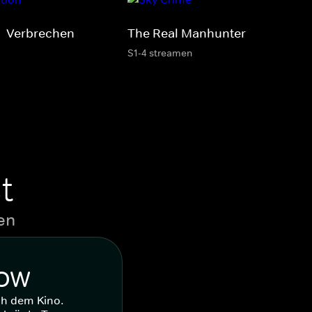
 - Verbrechen
The Real Manhunter
S1-4 streamen
t
en
WOW
ch dem Kino.