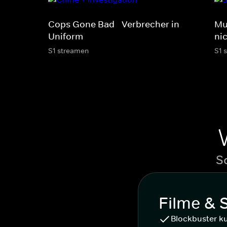
Cops Gone Bad - Verbrecher in
Mu
Uniform
ni
S1 streamen
S1 
S
Filme & 
Blockbuster k