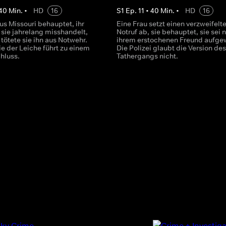
40
Min.
•
HD
16
S
1
Ep.
11
•
40
Min.
•
HD
16
us Missouri behauptet, ihr
Eine Frau setzt einen verzweifelt
sie jahrelang misshandelt,
Notruf ab, sie behauptet, sie sei
 tötete sie ihn aus Notwehr.
ihrem erstochenen Freund aufge
e der Leiche führt zu einem
Die Polizei glaubt die Version des
hluss.
Tathergangs nicht.