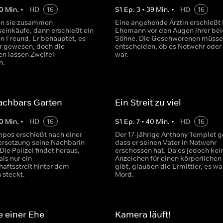
0
Min.
•
HD
16
S
1
Ep.
3
•
39
Min.
•
HD
16
en sie zusammen
Eine angehende Ärztin erschießt 
einkäufe, dann erschießt ein
Ehemann vor den Augen ihrer be
n Freund. Er behauptet, es
Söhne. Die Geschworenen müsse
r gewesen, doch die
entscheiden, ob es Notwehr oder
en lassen Zweifel
war.
n.
achbars Garten
Ein Streit zu viel
0
Min.
•
HD
16
S
1
Ep.
7
•
40
Min.
•
HD
16
pos erschießt nach einer
Der 17-jährige Anthony Templet g
rsetzung seine Nachbarin
dass er seinen Vater in Notwehr
ie Polizei findet heraus,
erschossen hat. Da es jedoch kei
ls nur ein
Anzeichen für einen körperlichen 
aftsstreit hinter dem
gibt, glauben die Ermittler, es wa
 steckt.
Mord.
 einer Ehe
Kamera läuft!