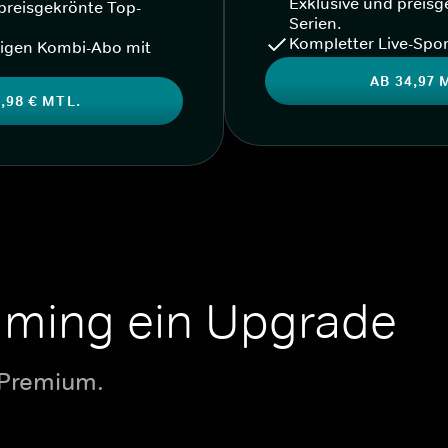
Exklusive und preisg
preisgekrönte Top-
Serien.
Kompletter Live-Spor
igen Kombi-Abo mit
AB 34,97 
,98 € MTL.
aming ein Upgrade
 Premium.