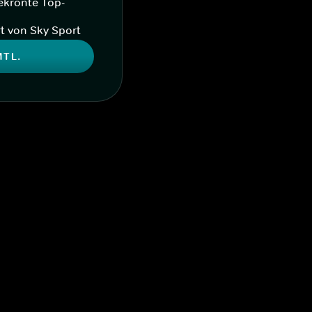
ekrönte Top-
t von Sky Sport
MTL.