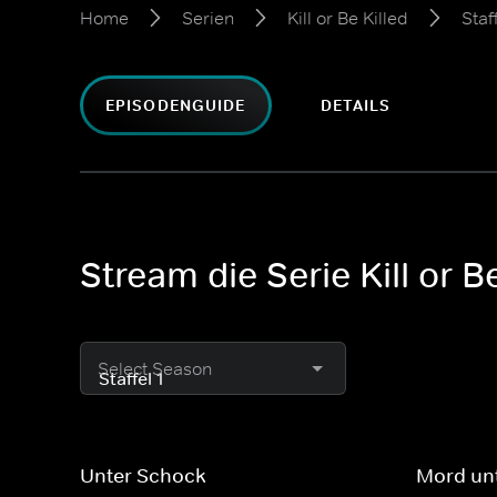
Home
Serien
Kill or Be Killed
Staff
EPISODENGUIDE
DETAILS
Stream die Serie Kill or Be
Select Season
Unter Schock
Mord un