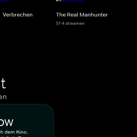
 - Verbrechen
The Real Manhunter
S1-4 streamen
t
en
WOW
ch dem Kino.