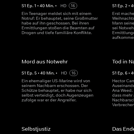
S
1
Ep.
1
•
40
Min.
•
HD
16
S
1
Ep.
2
•
4
Ein Teenager meldet sich mit einem
Erst mach
Notruf: Er behauptet, seine Großmutter
Weihnachts
habe auf ihn geschossen. Bei ihren
Mann seine
Ermittlungen stoßen die Beamten auf
sei Notweh
Drogen und tiefe familiäre Konflikte.
Ermittlung
aufkomme
Mord aus Notwehr
Tod in N
S
1
Ep.
5
•
40
Min.
•
HD
16
S
1
Ep.
6
•
4
Ein ehemaliger US-Marine wird von
Hector Cam
seinem Nachbarn erschossen. Der
Auseinande
Schütze behauptet, er habe nur sich
Ana Weed. D
selbst verteidigt, doch Augenzeugen
dass mehr a
zufolge war er der Angreifer.
Nachbarsch
Verbrechen
Selbstjustiz
Das Ende