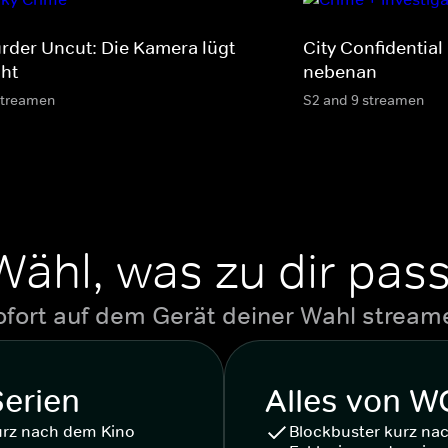
rder Uncut: Die Kamera lügt
City Confidential
cht
nebenan
streamen
S2 and 9 streamen
Wähl, was zu dir pass
ofort auf dem Gerät deiner Wahl stream
Serien
Alles von 
urz nach dem Kino
Blockbuster kurz na