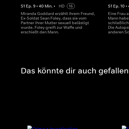
S
1
Ep.
9
•
40
Min.
•
HD
16
S
1
Ep.
10
•
Miranda Goddard erzählt ihrem Freund,
Eine Frau a
Ex-Soldat Sean Foley, dass sie vom
Mann habe 
Partner ihrer Mutter sexuell belästigt
schließlich
wurde. Foley greift zur Waffe und
Die Autopsi
erschießt den Mann.
anderen Sc
Das könnte dir auch gefallen