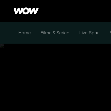
Home
Filme & Serien
Live-Sport