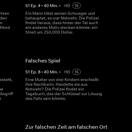
S
1
Ep.
4
•
40
Min.
•
HD
16
ihren
Ein Mann tötet seinen Schwager und
iden
behauptet, es war Notwehr. Die Polizei
n
findet heraus, dass hinter der Tat auch
 Mord
ein anderes Motiv stecken könnte: ein
Streit um 250.000 Dollar.
Falsches Spiel
S
1
Ep.
8
•
40
Min.
•
HD
16
esteht,
Eine Mutter von drei Kindern erschießt
ihre Nachbarin. Handelte sie aus
ne
Notwehr? Die Polizei findet ein
Angriff
Tagebuch, das der Schlüssel zur Lösung
r
des Falls sein könnte.
Zur falschen Zeit am falschen Ort