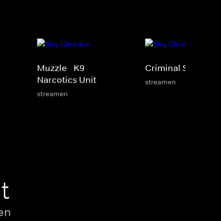
Muzzle - K9
Criminal Squad
Narcotics Unit
streamen
streamen
t
en