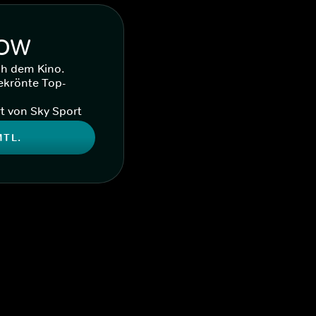
WOW
ch dem Kino.
ekrönte Top-
t von Sky Sport
MTL.