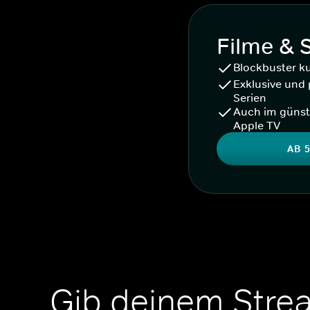
Filme & 
Blockbuster k
Exklusive und 
Serien
Auch im günst
Apple TV
AB 5
Gib deinem Stre