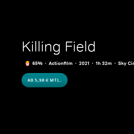
Killing Field
65%
Actionfilm
2021
1h 32m
Sky C
AB 5,98 € MTL.