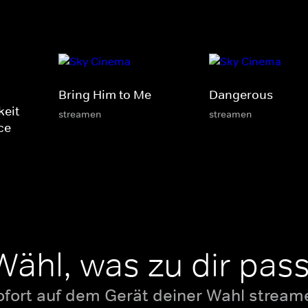
Bring Him to Me
Dangerous
keit
streamen
streamen
ice
Wähl, was zu dir pass
ofort auf dem Gerät deiner Wahl stream