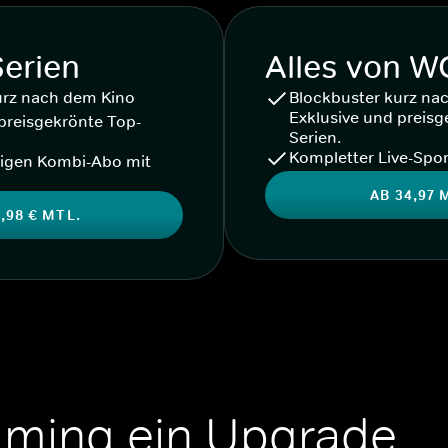
Serien
Alles von 
urz nach dem Kino
Blockbuster kurz na
Exklusive und preisg
preisgekrönte Top-
Serien.
Kompletter Live-Spor
igen Kombi-Abo mit
AB 34,97 
,98 € MTL.
aming ein Upgrade