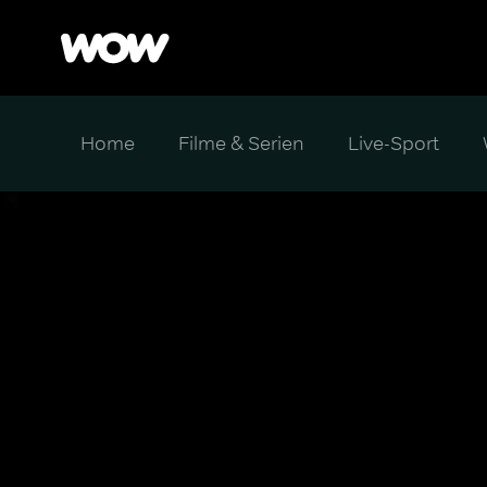
Home
Filme & Serien
Live-Sport