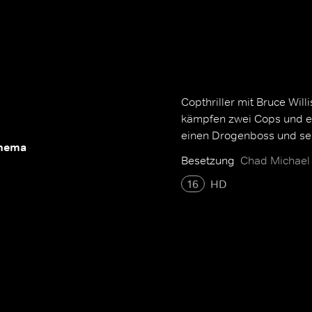
Copthriller mit Bruce Will
kämpfen zwei Cops und e
einen Drogenboss und sein
inema
Besetzung
Chad Michael 
16
HD