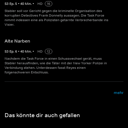
S
3
Ep.
5
•
40
Min.
•
HD
16
Stabler soll vor Gericht gegen die kriminelle Organisation des
korrupten Detectives Frank Donnelly aussagen. Die Task Force
nimmt indessen eine als Polizisten getarnte Verbrecherbande ins
Visier.
Alte Narben
S
3
Ep.
6
•
40
Min.
•
HD
12
Nachdem die Task Force in einen Schusswechsel gerät, muss
Stabler herausfinden, wie die Täter mit der New Yorker Polizei in
Verbindung stehen. Unterdessen fasst Reyes einen
folgenschweren Entschluss.
mehr
Das könnte dir auch gefallen