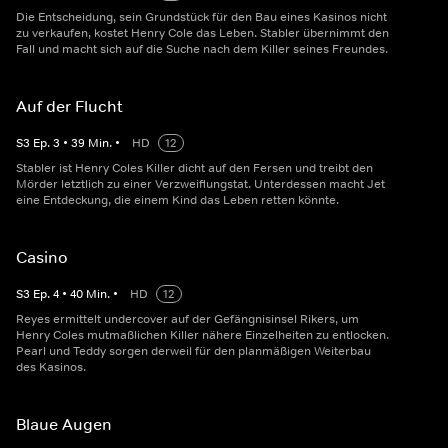
Die Entscheidung, sein Grundstück für den Bau eines Kasinos nicht
zu verkaufen, kostet Henry Cole das Leben. Stabler übernimmt den
Fall und macht sich auf die Suche nach dem Killer seines Freundes.
Auf der Flucht
S
3
Ep.
3
•
39
Min.
•
HD
12
Stabler ist Henry Coles Killer dicht auf den Fersen und treibt den
Mörder letztlich zu einer Verzweiflungstat. Unterdessen macht Jet
eine Entdeckung, die einem Kind das Leben retten könnte.
Casino
S
3
Ep.
4
•
40
Min.
•
HD
12
Reyes ermittelt undercover auf der Gefängnisinsel Rikers, um
Henry Coles mutmaßlichen Killer nähere Einzelheiten zu entlocken.
Pearl und Teddy sorgen derweil für den planmäßigen Weiterbau
des Kasinos.
Blaue Augen