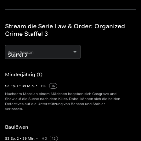
Stream die Serie Law & Order: Organized
Crime Staffel 3
Select Season
Minderjährig (1)
S
3
Ep.
1
•
39
Min.
•
HD
16
Nachdem Mord an einem Mädchen begeben sich Cosgrove und
Shaw auf die Suche nach dem Killer. Dabei können sich die beiden
Detectives auf die Unterstützung von Benson und Stabler
verlassen.
Baulöwen
S
3
Ep.
2
•
39
Min.
•
HD
12