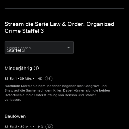
Stream die Serie Law & Order: Organized
Crime Staffel 3
Select Season
Minderjährig (1)
S
3
Ep.
1
•
39
Min.
•
HD
16
Nachdem Mord an einem Mädchen begeben sich Cosgrove und
Shaw auf die Suche nach dem Killer. Dabei können sich die beiden
Detectives auf die Unterstützung von Benson und Stabler
verlassen.
Baulöwen
S
3
Ep.
2
•
39
Min.
•
HD
12