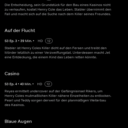
Die Entscheidung, sein Grundstück für den Bau eines Kasinos nicht
zu verkaufen, kostet Henry Cole das Leben. Stabler übernimmt den
Fall und macht sich auf die Suche nach dem Killer seines Freundes.
Auf der Flucht
S
3
Ep.
3
•
39
Min.
•
HD
12
Stabler ist Henry Coles Killer dicht auf den Fersen und treibt den
Mörder letztlich zu einer Verzweiflungstat. Unterdessen macht Jet
eine Entdeckung, die einem Kind das Leben retten könnte.
Casino
S
3
Ep.
4
•
40
Min.
•
HD
12
Reyes ermittelt undercover auf der Gefängnisinsel Rikers, um
Henry Coles mutmaßlichen Killer nähere Einzelheiten zu entlocken.
Pearl und Teddy sorgen derweil für den planmäßigen Weiterbau
des Kasinos.
Blaue Augen