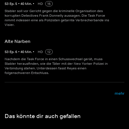
S
3
Ep.
5
•
40
Min.
•
HD
16
Stabler soll vor Gericht gegen die kriminelle Organisation des
korrupten Detectives Frank Donnelly aussagen. Die Task Force
nimmt indessen eine als Polizisten getarnte Verbrecherbande ins
Visier.
Alte Narben
S
3
Ep.
6
•
40
Min.
•
HD
12
Nachdem die Task Force in einen Schusswechsel gerät, muss
Stabler herausfinden, wie die Täter mit der New Yorker Polizei in
Verbindung stehen. Unterdessen fasst Reyes einen
folgenschweren Entschluss.
mehr
Das könnte dir auch gefallen