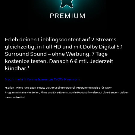
Erleb deinen Lieblingscontent auf 2 Streams
gleichzeitig, in Full HD und mit Dolby Digital 5.1
Surround Sound – ohne Werbung. 7 Tage
kostenlos testen. Danach 6 € mtl. Jederzeit
kündbar.*
Noch mehr Informationen zu WOW Premium
*Serien-, Filme- und Sport-Inhalte auf Abruf sind werbefrei. Programmhinweise für WOW
Programminhalte wie Serien, Filme und Live-Events, sowie Produkthinweise auf Live-Sendern bleiben
davon unberührt.