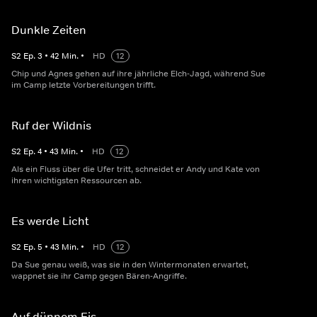
Dunkle Zeiten
S
2
Ep.
3
•
42
Min.
•
HD
12
Chip und Agnes gehen auf ihre jährliche Elch-Jagd, während Sue
im Camp letzte Vorbereitungen trifft.
Ruf der Wildnis
S
2
Ep.
4
•
43
Min.
•
HD
12
Als ein Fluss über die Ufer tritt, schneidet er Andy und Kate von
ihren wichtigsten Ressourcen ab.
Es werde Licht
S
2
Ep.
5
•
43
Min.
•
HD
12
Da Sue genau weiß, was sie in den Wintermonaten erwartet,
wappnet sie ihr Camp gegen Bären-Angriffe.
Auf dünnem Eis