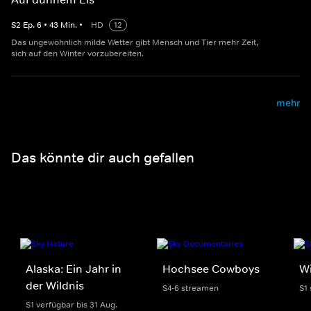
S
2
Ep.
6
•
43
Min.
•
HD
12
Das ungewöhnlich milde Wetter gibt Mensch und Tier mehr Zeit,
sich auf den Winter vorzubereiten.
mehr
Das könnte dir auch gefallen
Alaska: Ein Jahr in
Hochsee Cowboys
Wi
der Wildnis
S4-6 streamen
S1
S1 verfügbar bis 31 Aug.