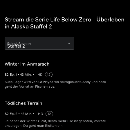
Stream die Serie Life Below Zero - Überleben
in Alaska Staffel 2
Select Season
Winter im Anmarsch
S
2
Ep.
1
•
43
Min.
•
HD
12
Sues Lager wird von Grizzlybären heimgesucht. Andy und Kate
geht der Vorrat an Fischen aus.
Tödliches Terrain
S
2
Ep.
2
•
42
Min.
•
HD
12
Je näher der Winter rückt, desto mehr Eile ist geboten, Vorräte
anzulegen. Da geht man Risiken ein.