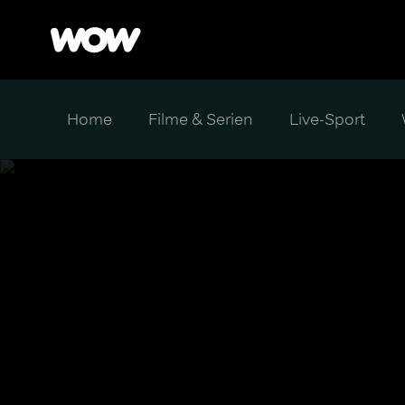
Home
Filme & Serien
Live-Sport