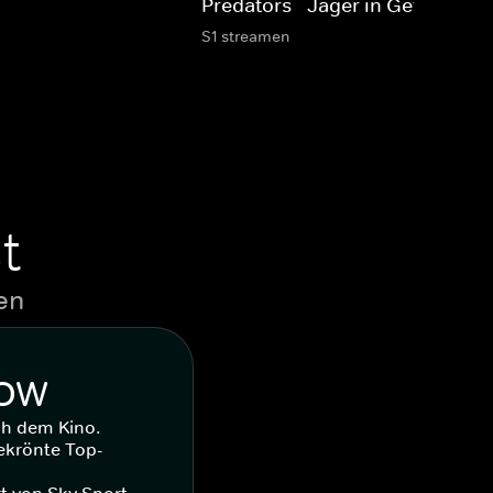
Predators - Jäger in Gefahr
S1 streamen
t
en
WOW
ch dem Kino.
ekrönte Top-
t von Sky Sport