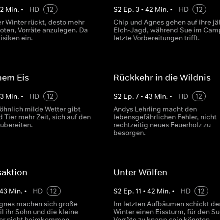
42
Min.
•
HD
12
S
2
Ep.
3
•
42
Min.
•
HD
12
er Winter rückt, desto mehr
Chip und Agnes gehen auf ihre jä
boten, Vorräte anzulegen. Da
Elch-Jagd, während Sue im Cam
isiken ein.
letzte Vorbereitungen trifft.
nem Eis
Rückkehr in die Wildnis
43
Min.
•
HD
12
S
2
Ep.
7
•
43
Min.
•
HD
12
hnlich milde Wetter gibt
Andys Lehrling macht den
 Tier mehr Zeit, sich auf den
lebensgefährlichen Fehler, nicht
zubereiten.
rechtzeitig neues Feuerholz zu
besorgen.
saktion
Unter Wölfen
43
Min.
•
HD
12
S
2
Ep.
11
•
42
Min.
•
HD
12
gnes machen sich große
Im letzten Aufbäumen schickt de
l ihr Sohn und die kleine
Winter einen Eissturm, für den S
er nicht heimkommen.
Vorräte zu knapp sein könnten.