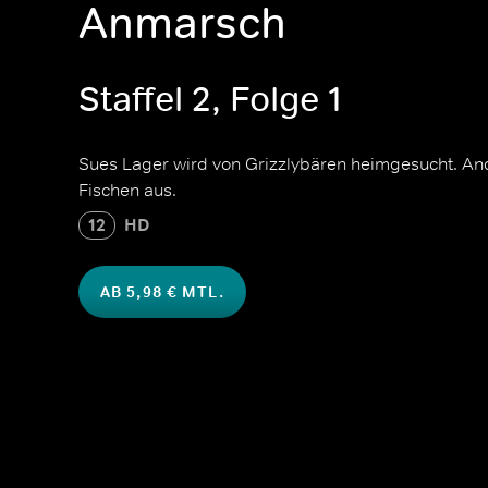
Anmarsch
Staffel 2, Folge 1
Sues Lager wird von Grizzlybären heimgesucht. And
Fischen aus.
12
HD
AB 5,98 € MTL.