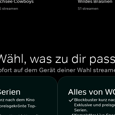
chsee Cowboys
Wildes Brasilien
6 streamen
S1 streamen
Wähl, was zu dir pass
ofort auf dem Gerät deiner Wahl stream
Serien
Alles von 
urz nach dem Kino
Blockbuster kurz na
Exklusive und preisg
preisgekrönte Top-
Serien.
Kompletter Live-Spor