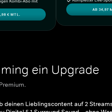
igen Kombi-Abo mit
AB 34,97 
,98 € MTL.
aming ein Upgrade
 Premium.
b deinen Lieblingscontent auf 2 Streams 
y Digital 5.1 Surround Sound – ohne Wer