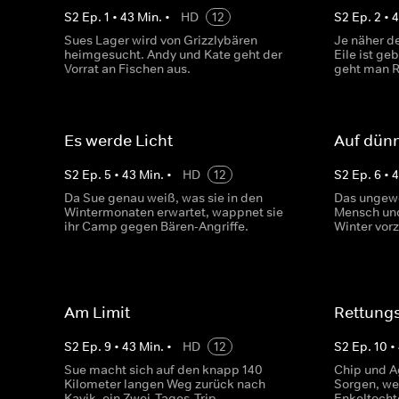
S
2
Ep.
1
•
43
Min.
•
HD
12
S
2
Ep.
2
•
Sues Lager wird von Grizzlybären
Je näher d
heimgesucht. Andy und Kate geht der
Eile ist ge
Vorrat an Fischen aus.
geht man R
Es werde Licht
Auf dün
S
2
Ep.
5
•
43
Min.
•
HD
12
S
2
Ep.
6
•
Da Sue genau weiß, was sie in den
Das ungewö
Wintermonaten erwartet, wappnet sie
Mensch und
ihr Camp gegen Bären-Angriffe.
Winter vor
Am Limit
Rettung
S
2
Ep.
9
•
43
Min.
•
HD
12
S
2
Ep.
10
•
Sue macht sich auf den knapp 140
Chip und A
Kilometer langen Weg zurück nach
Sorgen, wei
Kavik, ein Zwei-Tages-Trip.
Enkeltocht