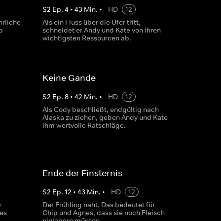
S
2
Ep.
4
•
43
Min.
•
HD
12
hrliche
Als ein Fluss über die Ufer tritt,
p
schneidet er Andy und Kate von ihren
wichtigsten Ressourcen ab.
Keine Gande
S
2
Ep.
8
•
42
Min.
•
HD
12
Als Cody beschließt, endgültig nach
Alaska zu ziehen, geben Andy und Kate
ihm wertvolle Ratschläge.
Ende der Finsternis
S
2
Ep.
12
•
43
Min.
•
HD
12
r
Der Frühling naht. Das bedeutet für
ues
Chip und Agnes, dass sie noch Fleisch
einlagern müssen.