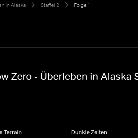
en in Alaska
Staffel 2
Folge 1
ow Zero - Überleben in Alaska S
s Terrain
Dunkle Zeiten