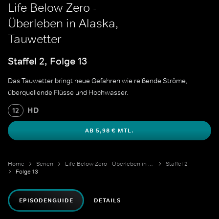
Life Below Zero -
Überleben in Alaska,
Tauwetter
Staffel 2, Folge 13
Das Tauwetter bringt neue Gefahren wie reißende Ströme,
überquellende Flüsse und Hochwasser.
HD
12
AB 5,98 € MTL.
Home
Serien
Life Below Zero - Überleben in Alaska
Staffel 2
Folge 13
EPISODENGUIDE
DETAILS