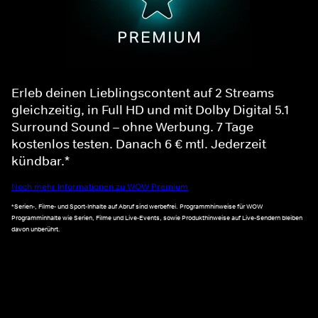
Erleb deinen Lieblingscontent auf 2 Streams
gleichzeitig, in Full HD und mit Dolby Digital 5.1
Surround Sound – ohne Werbung. 7 Tage
kostenlos testen. Danach 6 € mtl. Jederzeit
kündbar.*
Noch mehr Informationen zu WOW Premium
*Serien-, Filme- und Sport-Inhalte auf Abruf sind werbefrei. Programmhinweise für WOW
Programminhalte wie Serien, Filme und Live-Events, sowie Produkthinweise auf Live-Sendern bleiben
davon unberührt.