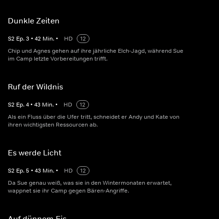
Dunkle Zeiten
S
2
Ep.
3
•
42
Min.
•
HD
12
Chip und Agnes gehen auf ihre jährliche Elch-Jagd, während Sue
im Camp letzte Vorbereitungen trifft.
Ruf der Wildnis
S
2
Ep.
4
•
43
Min.
•
HD
12
Als ein Fluss über die Ufer tritt, schneidet er Andy und Kate von
ihren wichtigsten Ressourcen ab.
Es werde Licht
S
2
Ep.
5
•
43
Min.
•
HD
12
Da Sue genau weiß, was sie in den Wintermonaten erwartet,
wappnet sie ihr Camp gegen Bären-Angriffe.
Auf dünnem Eis