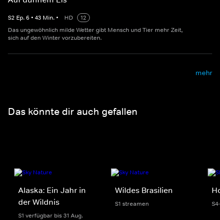
S
2
Ep.
6
•
43
Min.
•
HD
12
Das ungewöhnlich milde Wetter gibt Mensch und Tier mehr Zeit,
sich auf den Winter vorzubereiten.
mehr
Das könnte dir auch gefallen
Alaska: Ein Jahr in
Wildes Brasilien
H
der Wildnis
S1 streamen
S4
S1 verfügbar bis 31 Aug.