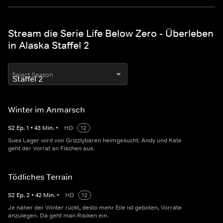
Stream die Serie Life Below Zero - Überleben
in Alaska Staffel 2
Select Season
Winter im Anmarsch
S
2
Ep.
1
•
43
Min.
•
HD
12
Sues Lager wird von Grizzlybären heimgesucht. Andy und Kate
geht der Vorrat an Fischen aus.
Tödliches Terrain
S
2
Ep.
2
•
42
Min.
•
HD
12
Je näher der Winter rückt, desto mehr Eile ist geboten, Vorräte
anzulegen. Da geht man Risiken ein.