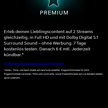
Erleb deinen Lieblingscontent auf 2 Streams
gleichzeitig, in Full HD und mit Dolby Digital 5.1
Surround Sound – ohne Werbung. 7 Tage
kostenlos testen. Danach 6 € mtl. Jederzeit
kündbar.*
Noch mehr Informationen zu WOW Premium
*Serien-, Filme- und Sport-Inhalte auf Abruf sind werbefrei. Programmhinweise für WOW
Programminhalte wie Serien, Filme und Live-Events, sowie Produkthinweise auf Live-Sendern bleiben
davon unberührt.