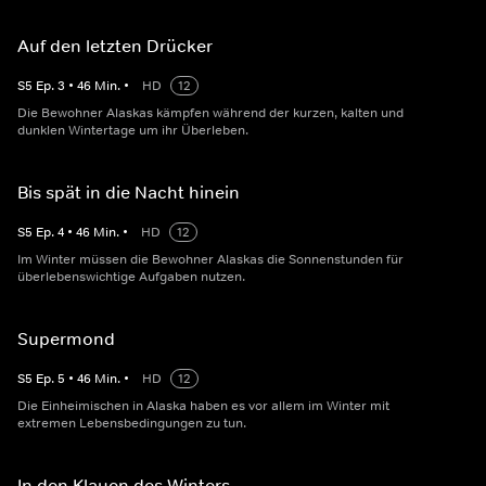
Auf den letzten Drücker
S
5
Ep.
3
•
46
Min.
•
HD
12
Die Bewohner Alaskas kämpfen während der kurzen, kalten und
dunklen Wintertage um ihr Überleben.
Bis spät in die Nacht hinein
S
5
Ep.
4
•
46
Min.
•
HD
12
Im Winter müssen die Bewohner Alaskas die Sonnenstunden für
überlebenswichtige Aufgaben nutzen.
Supermond
S
5
Ep.
5
•
46
Min.
•
HD
12
Die Einheimischen in Alaska haben es vor allem im Winter mit
extremen Lebensbedingungen zu tun.
In den Klauen des Winters