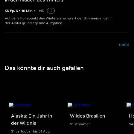
S
5
Ep.
6
•
46
Min.
•
HD
12
Auf dem Höhepunkt des Winters erschwert der Schneemangel in
der Arktis grundlegende Aufgaben.
mehr
Das könnte dir auch gefallen
Alaska: Ein Jahr in
Wildes Brasilien
H
der Wildnis
S1 streamen
S4
S1 verfügbar bis 31 Aug.