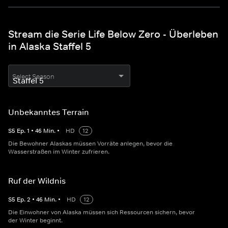
Stream die Serie Life Below Zero - Überleben
in Alaska Staffel 5
Select Season
Unbekanntes Terrain
S
5
Ep.
1
•
46
Min.
•
HD
12
Die Bewohner Alaskas müssen Vorräte anlegen, bevor die
Wasserstraßen im Winter zufrieren.
Ruf der Wildnis
S
5
Ep.
2
•
46
Min.
•
HD
12
Die Einwohner von Alaska müssen sich Ressourcen sichern, bevor
der Winter beginnt.