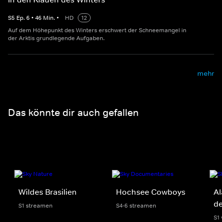
S
5
Ep.
6
•
46
Min.
•
HD
12
Auf dem Höhepunkt des Winters erschwert der Schneemangel in
der Arktis grundlegende Aufgaben.
mehr
Das könnte dir auch gefallen
Wildes Brasilien
Hochsee Cowboys
Al
de
S1 streamen
S4-6 streamen
S1 