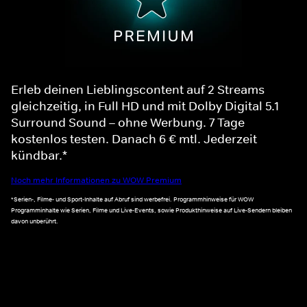
Erleb deinen Lieblingscontent auf 2 Streams
gleichzeitig, in Full HD und mit Dolby Digital 5.1
Surround Sound – ohne Werbung. 7 Tage
kostenlos testen. Danach 6 € mtl. Jederzeit
kündbar.*
Noch mehr Informationen zu WOW Premium
*Serien-, Filme- und Sport-Inhalte auf Abruf sind werbefrei. Programmhinweise für WOW
Programminhalte wie Serien, Filme und Live-Events, sowie Produkthinweise auf Live-Sendern bleiben
davon unberührt.