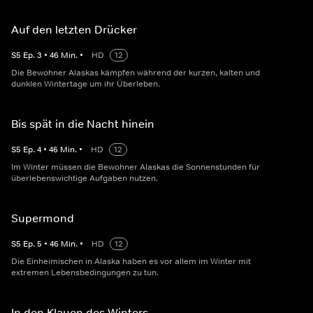
Auf den letzten Drücker
S
5
Ep.
3
•
46
Min.
•
HD
12
Die Bewohner Alaskas kämpfen während der kurzen, kalten und
dunklen Wintertage um ihr Überleben.
Bis spät in die Nacht hinein
S
5
Ep.
4
•
46
Min.
•
HD
12
Im Winter müssen die Bewohner Alaskas die Sonnenstunden für
überlebenswichtige Aufgaben nutzen.
Supermond
S
5
Ep.
5
•
46
Min.
•
HD
12
Die Einheimischen in Alaska haben es vor allem im Winter mit
extremen Lebensbedingungen zu tun.
In den Klauen des Winters