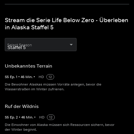
Stream die Serie Life Below Zero - Überleben
in Alaska Staffel 5
Select Season
Unbekanntes Terrain
S
5
Ep.
1
•
46
Min.
•
HD
12
Die Bewohner Alaskas müssen Vorräte anlegen, bevor die
Wasserstraßen im Winter zufrieren.
Ruf der Wildnis
S
5
Ep.
2
•
46
Min.
•
HD
12
Die Einwohner von Alaska müssen sich Ressourcen sichern, bevor
der Winter beginnt.