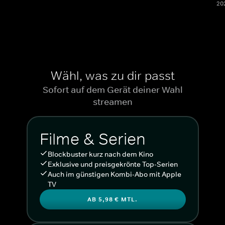
20
Wähl, was zu dir passt
Sofort auf dem Gerät deiner Wahl
streamen
Filme & Serien
Blockbuster kurz nach dem Kino
Exklusive und preisgekrönte Top-Serien
Auch im günstigen Kombi-Abo mit Apple
TV
AB 5,98 € MTL.