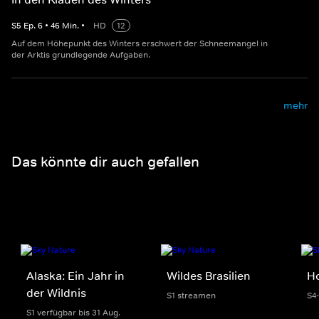
S
5
Ep.
6
•
46
Min.
•
HD
12
Auf dem Höhepunkt des Winters erschwert der Schneemangel in
der Arktis grundlegende Aufgaben.
mehr
Das könnte dir auch gefallen
Alaska: Ein Jahr in
Wildes Brasilien
H
der Wildnis
S1 streamen
S4
S1 verfügbar bis 31 Aug.