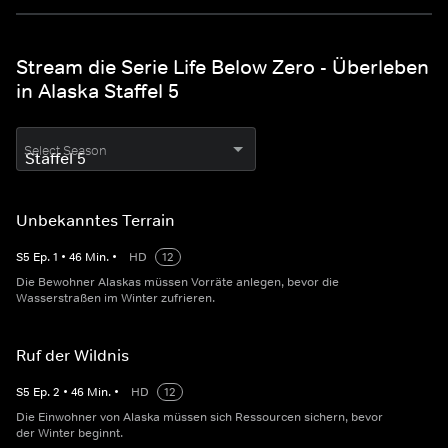
Stream die Serie Life Below Zero - Überleben
in Alaska Staffel 5
Select Season
Unbekanntes Terrain
S
5
Ep.
1
•
46
Min.
•
HD
12
Die Bewohner Alaskas müssen Vorräte anlegen, bevor die
Wasserstraßen im Winter zufrieren.
Ruf der Wildnis
S
5
Ep.
2
•
46
Min.
•
HD
12
Die Einwohner von Alaska müssen sich Ressourcen sichern, bevor
der Winter beginnt.