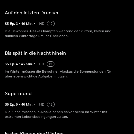
Auf den letzten Drücker
S
5
Ep.
3
•
46
Min.
•
HD
12
Die Bewohner Alaskas kämpfen während der kurzen, kalten und
dunklen Wintertage um ihr Überleben.
Bis spät in die Nacht hinein
S
5
Ep.
4
•
46
Min.
•
HD
12
Im Winter müssen die Bewohner Alaskas die Sonnenstunden für
überlebenswichtige Aufgaben nutzen.
Supermond
S
5
Ep.
5
•
46
Min.
•
HD
12
Die Einheimischen in Alaska haben es vor allem im Winter mit
extremen Lebensbedingungen zu tun.
In den Klauen des Winters