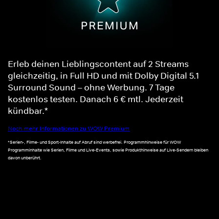
Erleb deinen Lieblingscontent auf 2 Streams
gleichzeitig, in Full HD und mit Dolby Digital 5.1
Surround Sound – ohne Werbung. 7 Tage
kostenlos testen. Danach 6 € mtl. Jederzeit
kündbar.*
Noch mehr Informationen zu WOW Premium
*Serien-, Filme- und Sport-Inhalte auf Abruf sind werbefrei. Programmhinweise für WOW
Programminhalte wie Serien, Filme und Live-Events, sowie Produkthinweise auf Live-Sendern bleiben
davon unberührt.