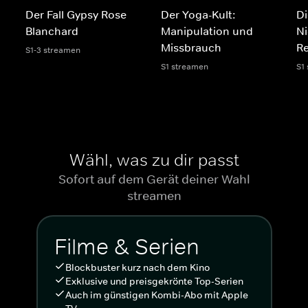
Der Fall Gypsy Rose
Der Yoga-Kult:
Di
Blanchard
Manipulation und
Ni
Missbrauch
R
S1-3 streamen
S1 streamen
S1
Wähl, was zu dir passt
Sofort auf dem Gerät deiner Wahl
streamen
Filme & Serien
Blockbuster kurz nach dem Kino
Exklusive und preisgekrönte Top-Serien
Auch im günstigen Kombi-Abo mit Apple