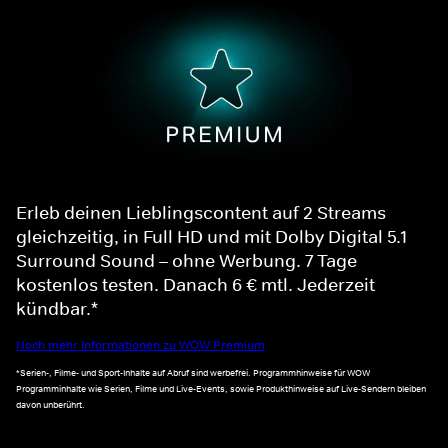
Erleb deinen Lieblingscontent auf 2 Streams
gleichzeitig, in Full HD und mit Dolby Digital 5.1
Surround Sound – ohne Werbung. 7 Tage
kostenlos testen. Danach 6 € mtl. Jederzeit
kündbar.*
Noch mehr Informationen zu WOW Premium
*Serien-, Filme- und Sport-Inhalte auf Abruf sind werbefrei. Programmhinweise für WOW
Programminhalte wie Serien, Filme und Live-Events, sowie Produkthinweise auf Live-Sendern bleiben
davon unberührt.