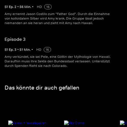
S
1
Ep.
2
•
56
Min.
•
HD
16
Amy ernennt Jason Costilo zum "Father God". Durch die Einnahme
von kolloidalem Silber wird Amy krank. Die Gruppe lässt jedoch
niemanden an sie heran und zieht mit Amy nach Hawaii.
Episode 3
S
1
Ep.
3
•
51
Min.
•
HD
16
Amy verkündet, sie sei Pele, eine Göttin der Mythologie von Hawaii.
Daraufhin muss ihre Sekte den Bundesstaat verlassen. Unterstützt
durch Spenden flieht sie nach Colorado.
Das könnte dir auch gefallen