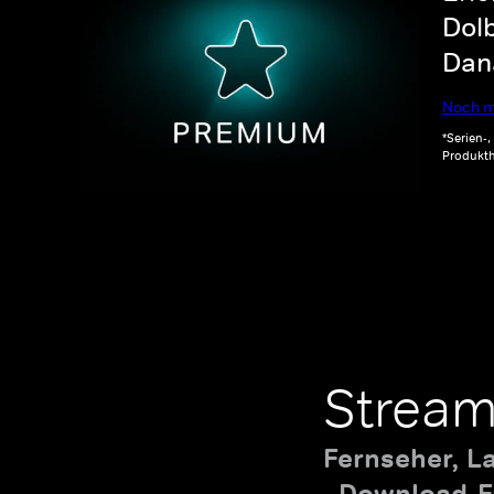
Dolb
Dana
Noch m
*Serien-
Produkth
Stream
Fernseher, L
Download-Fu