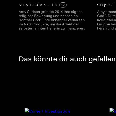
S
1
Ep.
1
•
54
Min.
•
HD
12
S
1
Ep.
2
•
5
Amy Carlson gründet 2014 ihre eigene
Amy ernenn
religiöse Bewegung und nennt sich
God". Durc
"Mother God". Ihre Anhänger verkaufen
kolloidale
im Netz Produkte, um die Arbeit der
Gruppe läs
selbsternannten Heilerin zu finanzieren.
heran und 
Das könnte dir auch gefallen