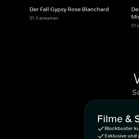
Der Fall Gypsy Rose Blanchard
De
Mi
S1-3 streamen
S1 
S
Filme & 
Blockbuster k
Exklusive und 