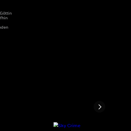
 Göttin
fhin
enden