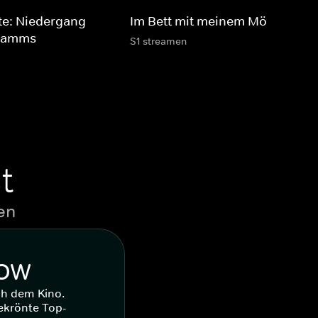
te: Niedergang
Im Bett mit meinem Mörder
gramms
S1 streamen
t
en
WOW
ch dem Kino.
ekrönte Top-