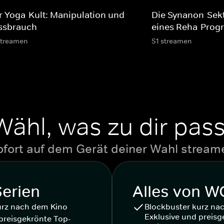
r Yoga-Kult: Manipulation und
Die Synanon-Sek
ssbrauch
eines Reha-Pro
streamen
S1 streamen
Wähl, was zu dir pass
ofort auf dem Gerät deiner Wahl stream
Serien
Alles von 
urz nach dem Kino
Blockbuster kurz na
Exklusive und preisg
preisgekrönte Top-