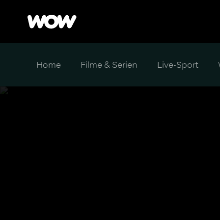
Home
Filme & Serien
Live-Sport