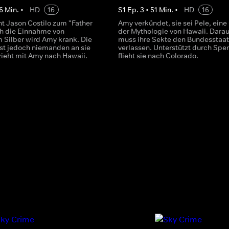
6
Min.
•
HD
16
S
1
Ep.
3
•
51
Min.
•
HD
16
t Jason Costilo zum "Father
Amy verkündet, sie sei Pele, eine
h die Einnahme von
der Mythologie von Hawaii. Darau
m Silber wird Amy krank. Die
muss ihre Sekte den Bundesstaat
st jedoch niemanden an sie
verlassen. Unterstützt durch Sp
zieht mit Amy nach Hawaii.
flieht sie nach Colorado.