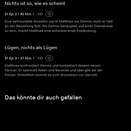
Nichts ist so, wie es scheint
S
1
Ep.
2
•
40
Min.
•
HD
12
Eine befreundete Anwältin warnt Matthias vor Dennis, doch er hält
an der Beziehung fest. Als Dennis behauptet, auf einer Dienstreise
zu sein, macht Matthias eine schockierende Entdeckung.
Lügen, nichts als Lügen
S
1
Ep.
3
•
37
Min.
•
HD
12
Matthias konfrontiert Dennis und kontaktiert dessen neuen
Partner. Er sammelt Akten und Beweise und übergibt sie der
Polizei. Schließlich kommt es zum Showdown vor Gericht.
Das könnte dir auch gefallen