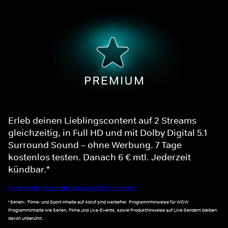
Erleb deinen Lieblingscontent auf 2 Streams
gleichzeitig, in Full HD und mit Dolby Digital 5.1
Surround Sound – ohne Werbung. 7 Tage
kostenlos testen. Danach 6 € mtl. Jederzeit
kündbar.*
Noch mehr Informationen zu WOW Premium
*Serien-, Filme- und Sport-Inhalte auf Abruf sind werbefrei. Programmhinweise für WOW
Programminhalte wie Serien, Filme und Live-Events, sowie Produkthinweise auf Live-Sendern bleiben
davon unberührt.