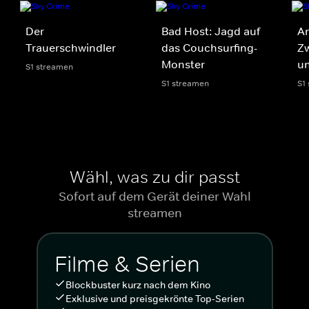
Der
Bad Host: Jagd auf
An
Trauerschwindler
das Couchsurfing-
Z
Monster
u
S1 streamen
S1 streamen
S1
Wähl, was zu dir passt
Sofort auf dem Gerät deiner Wahl
streamen
Filme & Serien
Blockbuster kurz nach dem Kino
Exklusive und preisgekrönte Top-Serien