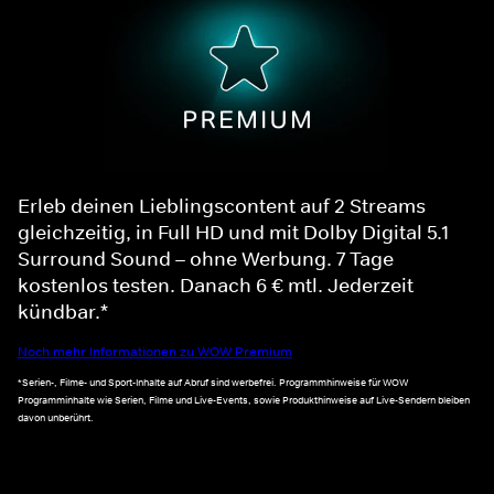
Erleb deinen Lieblingscontent auf 2 Streams
gleichzeitig, in Full HD und mit Dolby Digital 5.1
Surround Sound – ohne Werbung. 7 Tage
kostenlos testen. Danach 6 € mtl. Jederzeit
kündbar.*
Noch mehr Informationen zu WOW Premium
*Serien-, Filme- und Sport-Inhalte auf Abruf sind werbefrei. Programmhinweise für WOW
Programminhalte wie Serien, Filme und Live-Events, sowie Produkthinweise auf Live-Sendern bleiben
davon unberührt.