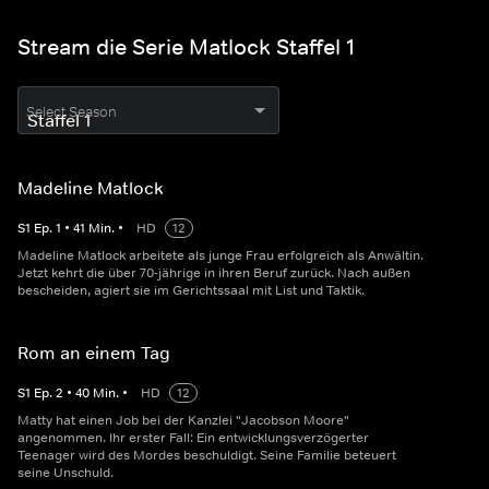
Stream die Serie Matlock Staffel 1
Select Season
Madeline Matlock
S
1
Ep.
1
•
41
Min.
•
HD
12
Madeline Matlock arbeitete als junge Frau erfolgreich als Anwältin.
Jetzt kehrt die über 70-jährige in ihren Beruf zurück. Nach außen
bescheiden, agiert sie im Gerichtssaal mit List und Taktik.
Rom an einem Tag
S
1
Ep.
2
•
40
Min.
•
HD
12
Matty hat einen Job bei der Kanzlei "Jacobson Moore"
angenommen. Ihr erster Fall: Ein entwicklungsverzögerter
Teenager wird des Mordes beschuldigt. Seine Familie beteuert
seine Unschuld.