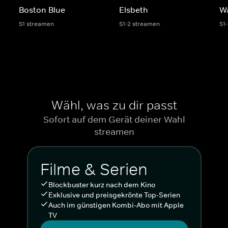
Boston Blue
Elsbeth
W
S1 streamen
S1-2 streamen
S1
Wähl, was zu dir passt
Sofort auf dem Gerät deiner Wahl
streamen
Filme & Serien
Blockbuster kurz nach dem Kino
Exklusive und preisgekrönte Top-Serien
Auch im günstigen Kombi-Abo mit Apple
TV