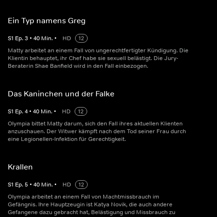
Ein Typ namens Greg
S
1
Ep.
3
•
40
Min.
•
HD
12
Matty arbeitet an einem Fall von ungerechtfertigter Kündigung. Die
Klientin behauptet, ihr Chef habe sie sexuell belästigt. Die Jury-
Beraterin Shae Banfield wird in den Fall einbezogen.
Das Kaninchen und der Falke
S
1
Ep.
4
•
40
Min.
•
HD
12
Olympia bittet Matty darum, sich den Fall ihres aktuellen Klienten
anzuschauen. Der Witwer kämpft nach dem Tod seiner Frau durch
eine Legionellen-Infektion für Gerechtigkeit.
Krallen
S
1
Ep.
5
•
40
Min.
•
HD
12
Olympia arbeitet an einem Fall von Machtmissbrauch im
Gefängnis. Ihre Hauptzeugin ist Katya Novik, die auch andere
Gefangene dazu gebracht hat, Belästigung und Missbrauch zu