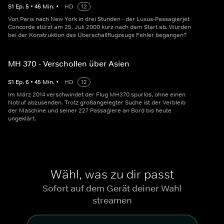
S
1
Ep.
5
•
46
Min.
•
HD
12
Von Paris nach New York in drei Stunden - der Luxus-Passagierjet
Concorde stürzt am 25. Juli 2000 kurz nach dem Start ab. Wurden
bei der Konstruktion des Überschallflugzeugs Fehler begangen?
MH 370 - Verschollen über Asien
S
1
Ep.
6
•
45
Min.
•
HD
12
Im März 2014 verschwindet der Flug MH370 spurlos, ohne einen
Notruf abzusenden. Trotz großangelegter Suche ist der Verbleib
der Maschine und seiner 227 Passagiere an Bord bis heute
ungeklärt.
Wähl, was zu dir passt
Sofort auf dem Gerät deiner Wahl
streamen