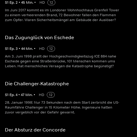
S
1
Ep.
2
•
45
Min.
•
HD
12
Im Juni 2017 kommt es im Londoner Wohnhochhaus Grenfell Tower
zu einem verheerenden Brand, 72 Bewohner fallen den Flammen
zum Opfer. Waren Sicherheitsmängel am Gebäude der Auslöser?
Das Zugunglück von Eschede
S
1
Ep.
3
•
44
Min.
•
HD
12
Am 3. Juni 1998 prallt der Hochgeschwindigkeitszug ICE 884 nahe
Eschede gegen eine Straßenbrücke, 101 Menschen kommen ums
Leben. Hat menschliches Versagen die Katastrophe begünstigt?
Die Challenger-Katastrophe
S
1
Ep.
4
•
47
Min.
•
HD
12
28. Januar 1998: Nur 73 Sekunden nach dem Start zerbricht die US-
Raumfähre Challenger in 15 Kilometer Höhe. Ingenieure hatten
zuvor vergeblich vor der Gefahr gewarnt.
Der Absturz der Concorde