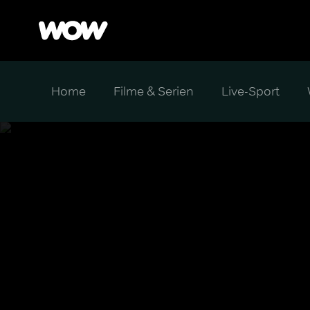
Home
Filme & Serien
Live-Sport