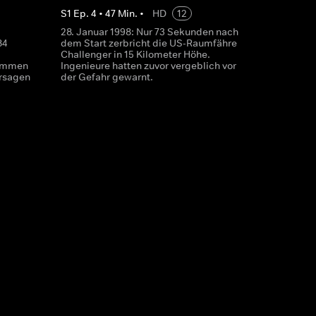
S
1
Ep.
4
•
47
Min.
•
HD
12
28. Januar 1998: Nur 73 Sekunden nach
84
dem Start zerbricht die US-Raumfähre
Challenger in 15 Kilometer Höhe.
kommen
Ingenieure hatten zuvor vergeblich vor
rsagen
der Gefahr gewarnt.