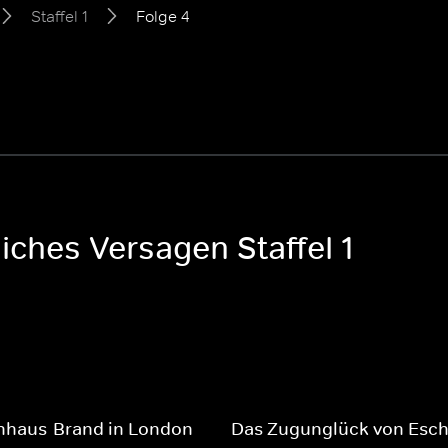
Staffel 1
Folge 4
iches Versagen Staffel 1
hhaus-Brand in London
Das Zugunglück von Esc