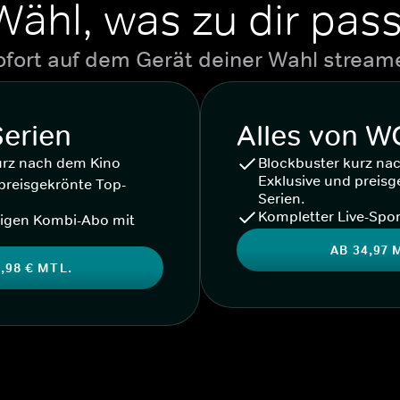
Wähl, was zu dir pass
ofort auf dem Gerät deiner Wahl stream
Serien
Alles von 
urz nach dem Kino
Blockbuster kurz na
Exklusive und preisg
preisgekrönte Top-
Serien.
Kompletter Live-Spor
igen Kombi-Abo mit
AB 34,97 
,98 € MTL.