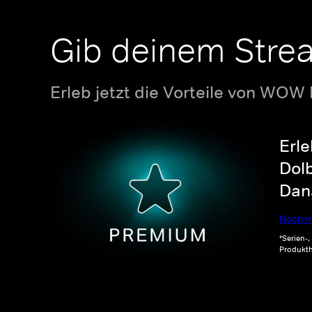
Gib deinem Stre
Erleb jetzt die Vorteile von WOW
Erle
Dolb
Dana
Noch m
*Serien-
Produkth