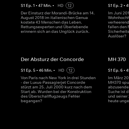
S
1
Ep.
1
•
47
Min.
•
HD
12
S
1
Ep.
2
•
4
Der Einsturz der Morandi-Brücke am 14.
Im Juni 20
August 2018 im italienischen Genua
Wohnhochha
kostete 43 Menschen das Leben.
verheerend
Rettungsexperten und Überlebende
fallen den
erinnern sich an das Unglück zurück.
Sicherhei
Auslöser?
Der Absturz der Concorde
MH 370 -
S
1
Ep.
5
•
46
Min.
•
HD
12
S
1
Ep.
6
•
4
Von Paris nach New York in drei Stunden
Im März 20
- der Luxus-Passagierjet Concorde
MH370 spur
stürzt am 25. Juli 2000 kurz nach dem
abzusenden
Start ab. Wurden bei der Konstruktion
Suche ist 
des Überschallflugzeugs Fehler
und seiner
begangen?
heute unge