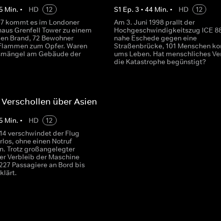
5
Min.
•
HD
12
S
1
Ep.
3
•
44
Min.
•
HD
12
17 kommt es im Londoner
Am 3. Juni 1998 prallt der
us Grenfell Tower zu einem
Hochgeschwindigkeitszug ICE 8
en Brand, 72 Bewohner
nahe Eschede gegen eine
 Flammen zum Opfer. Waren
Straßenbrücke, 101 Menschen 
tsmängel am Gebäude der
ums Leben. Hat menschliches Ve
die Katastrophe begünstigt?
 Verschollen über Asien
5
Min.
•
HD
12
14 verschwindet der Flug
los, ohne einen Notruf
. Trotz großangelegter
der Verbleib der Maschine
 227 Passagiere an Bord bis
klärt.