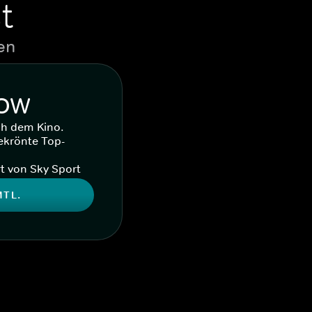
t
en
WOW
ch dem Kino.
ekrönte Top-
t von Sky Sport
MTL.