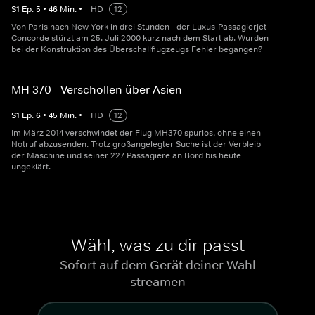
S
1
Ep.
5
•
46
Min.
•
HD
12
Von Paris nach New York in drei Stunden - der Luxus-Passagierjet
Concorde stürzt am 25. Juli 2000 kurz nach dem Start ab. Wurden
bei der Konstruktion des Überschallflugzeugs Fehler begangen?
MH 370 - Verschollen über Asien
S
1
Ep.
6
•
45
Min.
•
HD
12
Im März 2014 verschwindet der Flug MH370 spurlos, ohne einen
Notruf abzusenden. Trotz großangelegter Suche ist der Verbleib
der Maschine und seiner 227 Passagiere an Bord bis heute
ungeklärt.
Wähl, was zu dir passt
Sofort auf dem Gerät deiner Wahl
streamen