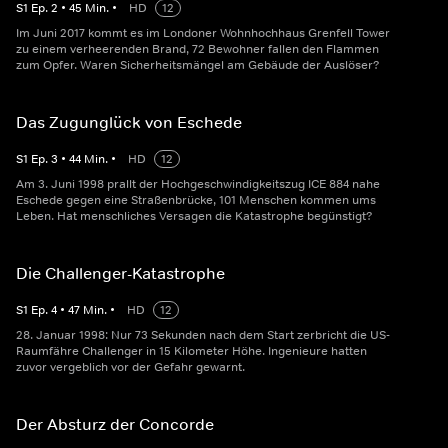
S
1
Ep.
2
•
45
Min.
•
HD
12
Im Juni 2017 kommt es im Londoner Wohnhochhaus Grenfell Tower
zu einem verheerenden Brand, 72 Bewohner fallen den Flammen
zum Opfer. Waren Sicherheitsmängel am Gebäude der Auslöser?
Das Zugunglück von Eschede
S
1
Ep.
3
•
44
Min.
•
HD
12
Am 3. Juni 1998 prallt der Hochgeschwindigkeitszug ICE 884 nahe
Eschede gegen eine Straßenbrücke, 101 Menschen kommen ums
Leben. Hat menschliches Versagen die Katastrophe begünstigt?
Die Challenger-Katastrophe
S
1
Ep.
4
•
47
Min.
•
HD
12
28. Januar 1998: Nur 73 Sekunden nach dem Start zerbricht die US-
Raumfähre Challenger in 15 Kilometer Höhe. Ingenieure hatten
zuvor vergeblich vor der Gefahr gewarnt.
Der Absturz der Concorde