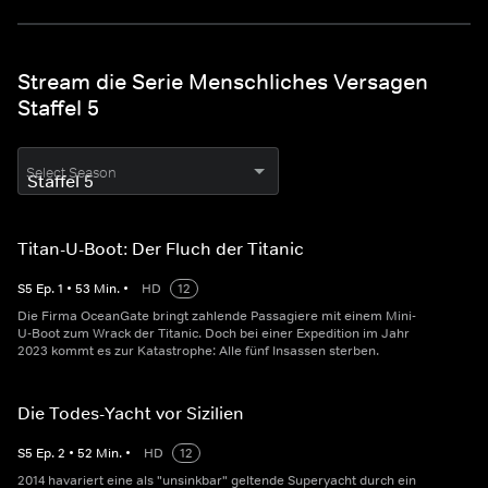
Stream die Serie Menschliches Versagen
Staffel 5
Select Season
Titan-U-Boot: Der Fluch der Titanic
S
5
Ep.
1
•
53
Min.
•
HD
12
Die Firma OceanGate bringt zahlende Passagiere mit einem Mini-
U-Boot zum Wrack der Titanic. Doch bei einer Expedition im Jahr
2023 kommt es zur Katastrophe: Alle fünf Insassen sterben.
Die Todes-Yacht vor Sizilien
S
5
Ep.
2
•
52
Min.
•
HD
12
2014 havariert eine als "unsinkbar" geltende Superyacht durch ein