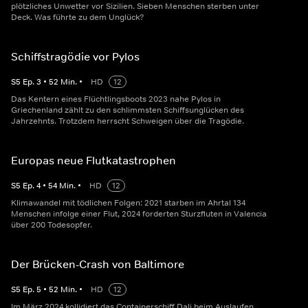
plötzliches Unwetter vor Sizilien. Sieben Menschen sterben unter
Deck. Was führte zu dem Unglück?
Schiffstragödie vor Pylos
S
5
Ep.
3
•
52
Min.
•
HD
12
Das Kentern eines Flüchtlingsboots 2023 nahe Pylos in
Griechenland zählt zu den schlimmsten Schiffsunglücken des
Jahrzehnts. Trotzdem herrscht Schweigen über die Tragödie.
Europas neue Flutkatastrophen
S
5
Ep.
4
•
54
Min.
•
HD
12
Klimawandel mit tödlichen Folgen: 2021 starben im Ahrtal 134
Menschen infolge einer Flut, 2024 forderten Sturzfluten in Valencia
über 200 Todesopfer.
Der Brücken-Crash von Baltimore
S
5
Ep.
5
•
52
Min.
•
HD
12
Im März 2024 kollidiert das Containerschiff Dali beim Auslaufen