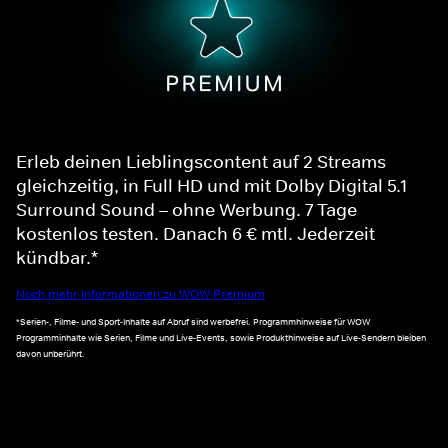
Erleb deinen Lieblingscontent auf 2 Streams
gleichzeitig, in Full HD und mit Dolby Digital 5.1
Surround Sound – ohne Werbung. 7 Tage
kostenlos testen. Danach 6 € mtl. Jederzeit
kündbar.*
Noch mehr Informationen zu WOW Premium
*Serien-, Filme- und Sport-Inhalte auf Abruf sind werbefrei. Programmhinweise für WOW
Programminhalte wie Serien, Filme und Live-Events, sowie Produkthinweise auf Live-Sendern bleiben
davon unberührt.