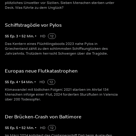
plötzliches Unwetter vor Sizilien. Sieben Menschen sterben unter
Deck. Was führte zu dem Unglück?
Schiffstragödie vor Pylos
S
5
Ep.
3
•
52
Min.
•
HD
12
Das Kentern eines Flüchtlingsboots 2023 nahe Pylos in
Griechenland zählt zu den schlimmsten Schiffsunglücken des
Jahrzehnts. Trotzdem herrscht Schweigen über die Tragödie.
Europas neue Flutkatastrophen
S
5
Ep.
4
•
54
Min.
•
HD
12
Klimawandel mit tödlichen Folgen: 2021 starben im Ahrtal 134
Menschen infolge einer Flut, 2024 forderten Sturzfluten in Valencia
über 200 Todesopfer.
Der Brücken-Crash von Baltimore
S
5
Ep.
5
•
52
Min.
•
HD
12
Im März 2024 kollidiert das Containerschiff Dali beim Auslaufen