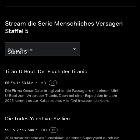
Stream die Serie Menschliches Versagen
Staffel 5
Select Season
Titan-U-Boot: Der Fluch der Titanic
S
5
Ep.
1
•
53
Min.
•
HD
12
Die Firma OceanGate bringt zahlende Passagiere mit einem Mini-
U-Boot zum Wrack der Titanic. Doch bei einer Expedition im Jahr
2023 kommt es zur Katastrophe: Alle fünf Insassen sterben.
Die Todes-Yacht vor Sizilien
S
5
Ep.
2
•
52
Min.
•
HD
12
2014 havariert eine als "unsinkbar" geltende Superyacht durch ein