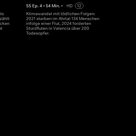
S
5
Ep.
4
•
54
Min.
•
HD
12
ts
Klimawandel mit tödlichen Folgen:
zählt
2021 starben im Ahrtal 134 Menschen
ücken
infolge einer Flut, 2024 forderten
ht
Sturzfluten in Valencia über 200
Todesopfer.