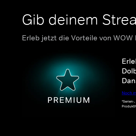
Gib deinem Stre
Erleb jetzt die Vorteile von WOW
Erle
Dolb
Dana
Noch m
*Serien-
Produkth