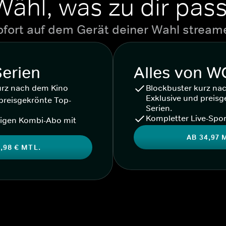
Wähl, was zu dir pass
ofort auf dem Gerät deiner Wahl stream
Serien
Alles von 
urz nach dem Kino
Blockbuster kurz na
Exklusive und preisg
preisgekrönte Top-
Serien.
Kompletter Live-Spor
igen Kombi-Abo mit
AB 34,97 
,98 € MTL.