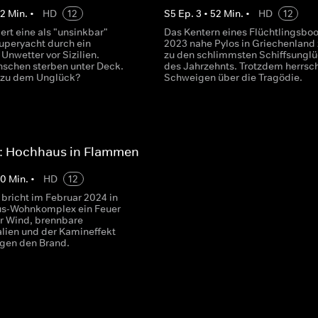
52
Min.
•
HD
12
S
5
Ep.
3
•
52
Min.
•
HD
12
ert eine als "unsinkbar"
Das Kentern eines Flüchtlingsboo
uperyacht durch ein
2023 nahe Pylos in Griechenland 
 Unwetter vor Sizilien.
zu den schlimmsten Schiffsungl
schen sterben unter Deck.
des Jahrzehnts. Trotzdem herrsc
 zu dem Unglück?
Schweigen über die Tragödie.
a: Hochhaus in Flammen
50
Min.
•
HD
12
 bricht im Februar 2024 in
us-Wohnkomplex ein Feuer
er Wind, brennbare
lien und der Kamineffekt
gen den Brand.