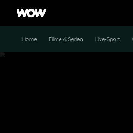
Home
Filme & Serien
Live-Sport