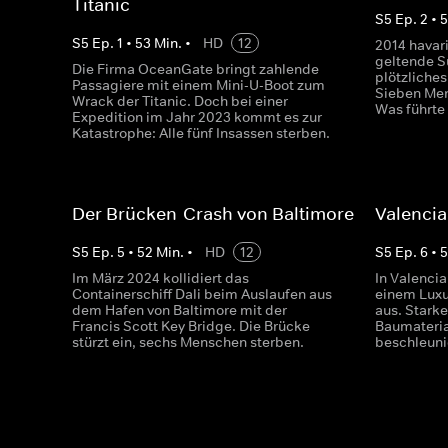
Titanic
S
5
Ep.
2
•
S
5
Ep.
1
•
53
Min.
•
HD
12
2014 havari
geltende S
Die Firma OceanGate bringt zahlende
plötzliches
Passagiere mit einem Mini-U-Boot zum
Sieben Men
Wrack der Titanic. Doch bei einer
Was führte
Expedition im Jahr 2023 kommt es zur
Katastrophe: Alle fünf Insassen sterben.
Der Brücken-Crash von Baltimore
Valenci
S
5
Ep.
5
•
52
Min.
•
HD
12
S
5
Ep.
6
•
Im März 2024 kollidiert das
In Valencia
Containerschiff Dali beim Auslaufen aus
einem Lux
dem Hafen von Baltimore mit der
aus. Stark
Francis Scott Key Bridge. Die Brücke
Baumateria
stürzt ein, sechs Menschen sterben.
beschleuni