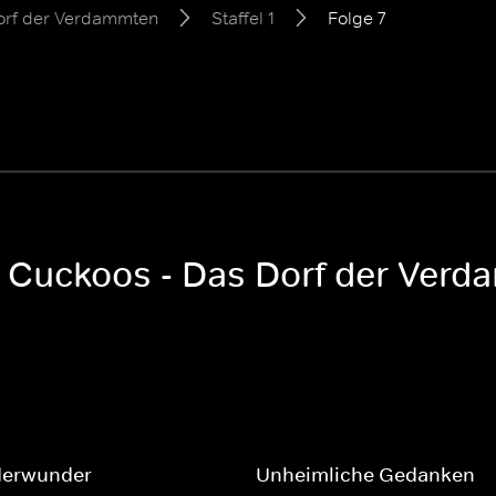
orf der Verdammten
Staffel 1
Folge 7
 Cuckoos - Das Dorf der Verda
derwunder
Unheimliche Gedanken