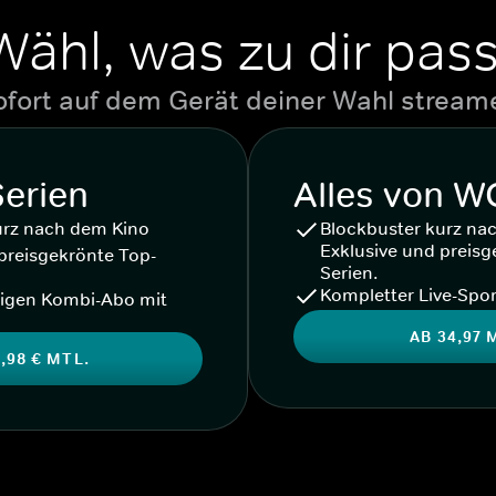
Wähl, was zu dir pass
ofort auf dem Gerät deiner Wahl stream
Serien
Alles von 
urz nach dem Kino
Blockbuster kurz na
Exklusive und preisg
preisgekrönte Top-
Serien.
Kompletter Live-Spor
igen Kombi-Abo mit
AB 34,97 
,98 € MTL.