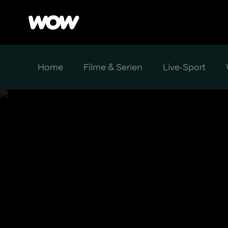
Home
Filme & Serien
Live-Sport