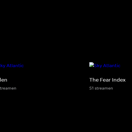
len
The Fear Index
streamen
S1 streamen