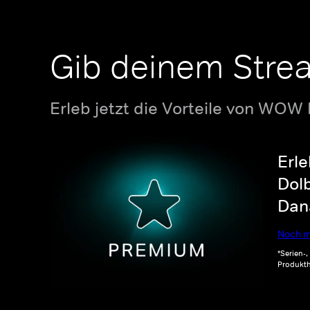
Gib deinem Stre
Erleb jetzt die Vorteile von WOW
Erle
Dolb
Dana
Noch m
*Serien-
Produkth