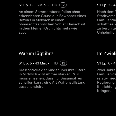
S
1
Ep.
1
•
58
Min.
•
HD
12
S
1
Ep.
2
•
4
An einem Sommerabend fallen ohne
Nach dem V
erkennbaren Grund alle Bewohner eines
Stadtvers
Bezirks in Midwich in einen
Familienth
ohnmachtsähnlichen Schlaf. Danach ist
schafft es
in dem kleinen Ort nichts mehr wie
zu beruhige
zuvor.
Unheimlich
Warum lügt ihr?
Im Zwiel
S
1
Ep.
5
•
43
Min.
•
HD
12
S
1
Ep.
6
•
4
Die Kontrolle der Kinder über ihre Eltern
Zwei Jahre
in Midwich wird immer stärker. Paul
Familien d
muss einsehen, dass nur Susannah es
relativ fri
schaffen kann, eine Art Waffenstillstand
Regierung w
auszuhandeln.
Einrichtun
bringen.