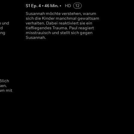
S
1
Ep.
4
•
46
Min.
•
HD
12
Susannah möchte verstehen, warum
sich die Kinder manchmal gewaltsam
n und
verhalten. Dabei reaktiviert sie ein
rd
tiefliegendes Trauma. Paul reagiert
ung
misstrauisch und stellt sich gegen
Susannah.
ßlich
sen.
 um mit