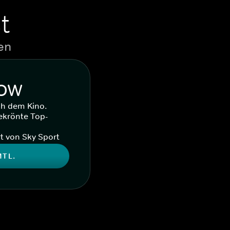
t
en
WOW
ch dem Kino.
ekrönte Top-
t von Sky Sport
MTL.