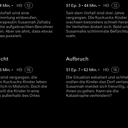
4
Min.
•
HD
12
S
1
Ep.
3
•
44
Min.
•
HD
12
orfall wird eine
Seit dem Vorfall sind drei Jahre
ammlung einberufen.
vergangen. Die Kuckucks-Kinder
erapeutin Susannah Zellaby
wachsen besonders schnell hera
, die aufgebrachten Bewohner
ihr Verhalten ändert sich. Bald wi
n. Aber sie ahnt, dass etwas
Susannahs schlimmste Befürcht
es passiert.
wahr.
icht
Aufbruch
6
Min.
•
HD
16
S
1
Ep.
7
•
62
Min.
•
HD
16
 sind vergangen, die
Die Situation eskaliert und schlie
er Kuckucks-Kinder leben
wollen die Kinder das Dorf verlas
edlich in Midwich. Doch die
Susannah meldet sich freiwillig,
ill die Kinder in eine
ihnen zu gehen. Kann sie die
g außerhalb des Ortes
Katastrophe verhindern?