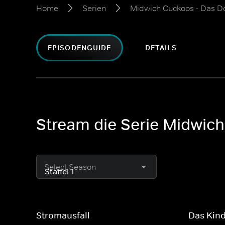
Home
Serien
Midwich Cuckoos - Das D
EPISODENGUIDE
DETAILS
Stream die Serie Midwich
Select Season
Stromausfall
Das Kin