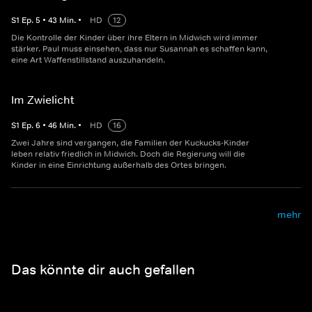
S
1
Ep.
5
•
43
Min.
•
HD
12
Die Kontrolle der Kinder über ihre Eltern in Midwich wird immer
stärker. Paul muss einsehen, dass nur Susannah es schaffen kann,
eine Art Waffenstillstand auszuhandeln.
Im Zwielicht
S
1
Ep.
6
•
46
Min.
•
HD
16
Zwei Jahre sind vergangen, die Familien der Kuckucks-Kinder
leben relativ friedlich in Midwich. Doch die Regierung will die
Kinder in eine Einrichtung außerhalb des Ortes bringen.
mehr
Das könnte dir auch gefallen