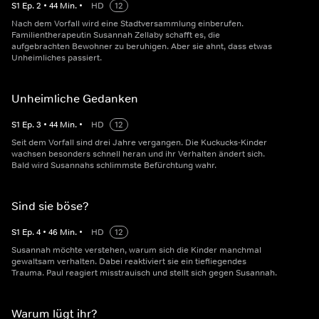
S
1
Ep.
2
•
44
Min.
•
HD
12
Nach dem Vorfall wird eine Stadtversammlung einberufen.
Familientherapeutin Susannah Zellaby schafft es, die
aufgebrachten Bewohner zu beruhigen. Aber sie ahnt, dass etwas
Unheimliches passiert.
Unheimliche Gedanken
S
1
Ep.
3
•
44
Min.
•
HD
12
Seit dem Vorfall sind drei Jahre vergangen. Die Kuckucks-Kinder
wachsen besonders schnell heran und ihr Verhalten ändert sich.
Bald wird Susannahs schlimmste Befürchtung wahr.
Sind sie böse?
S
1
Ep.
4
•
46
Min.
•
HD
12
Susannah möchte verstehen, warum sich die Kinder manchmal
gewaltsam verhalten. Dabei reaktiviert sie ein tiefliegendes
Trauma. Paul reagiert misstrauisch und stellt sich gegen Susannah.
Warum lügt ihr?