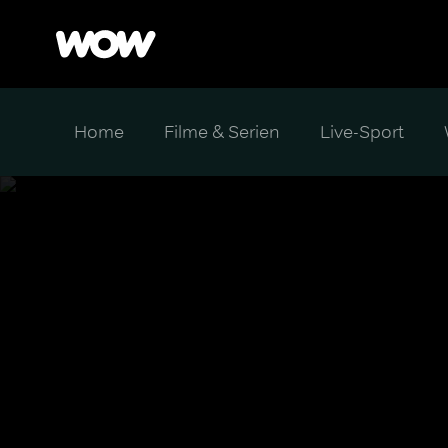
Home
Filme & Serien
Live-Sport