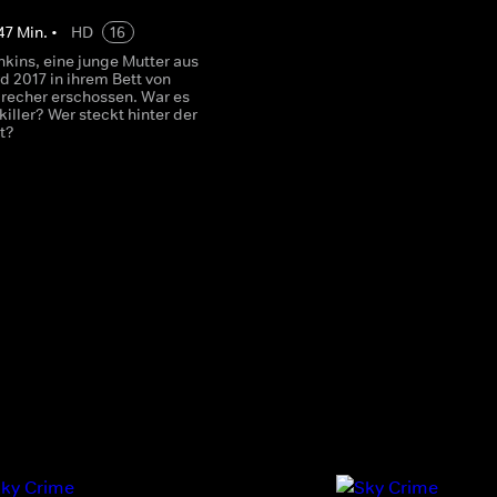
47
Min.
•
HD
16
kins, eine junge Mutter aus
rd 2017 in ihrem Bett von
recher erschossen. War es
killer? Wer steckt hinter der
at?