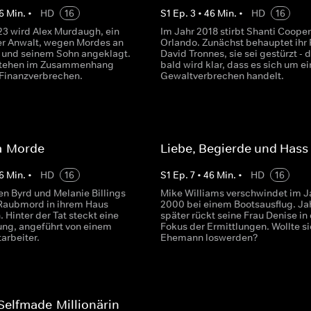
6
Min.
•
HD
16
S
1
Ep.
3
•
46
Min.
•
HD
16
23 wird Alex Murdaugh, ein
Im Jahr 2018 stirbt Shanti Cooper
r Anwalt, wegen Mordes an
Orlando. Zunächst behauptet ihr 
u und seinem Sohn angeklagt.
David Tronnes, sie sei gestürzt - 
 stehen im Zusammenhang
bald wird klar, dass es sich um ei
 Finanzverbrechen.
Gewaltverbrechen handelt.
ja-Morde
Liebe, Begierde und Hass
6
Min.
•
HD
16
S
1
Ep.
7
•
46
Min.
•
HD
16
n Byrd und Melanie Billings
Mike Williams verschwindet im J
Raubmord in ihrem Haus
2000 bei einem Bootsausflug. Ja
 Hinter der Tat steckt eine
später rückt seine Frau Denise in
ng, angeführt von einem
Fokus der Ermittlungen. Wollte si
tarbeiter.
Ehemann loswerden?
 Selfmade-Millionärin