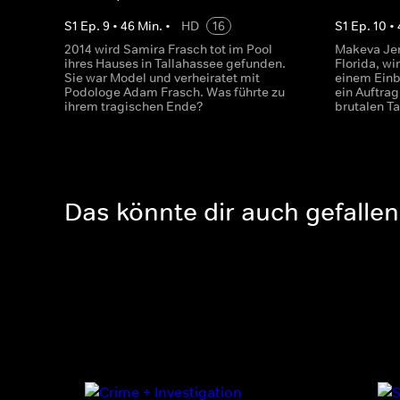
S
1
Ep.
9
•
46
Min.
•
HD
16
S
1
Ep.
10
•
2014 wird Samira Frasch tot im Pool
Makeva Jen
ihres Hauses in Tallahassee gefunden.
Florida, wi
Sie war Model und verheiratet mit
einem Einb
Podologe Adam Frasch. Was führte zu
ein Auftrag
ihrem tragischen Ende?
brutalen T
Das könnte dir auch gefallen