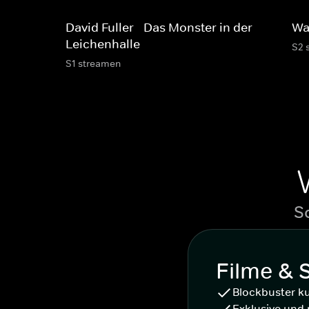
David Fuller - Das Monster in der
Wa
Leichenhalle
S2 
S1 streamen
S
Filme & 
Blockbuster k
Exklusive und 