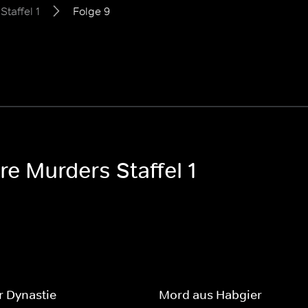
Staffel 1
Folge 9
re Murders Staffel 1
r Dynastie
Mord aus Habgier