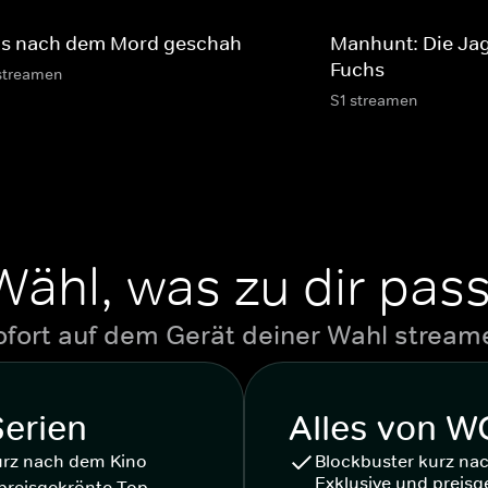
s nach dem Mord geschah
Manhunt: Die Ja
Fuchs
streamen
S1 streamen
Wähl, was zu dir pass
ofort auf dem Gerät deiner Wahl stream
Serien
Alles von 
urz nach dem Kino
Blockbuster kurz na
Exklusive und preisg
preisgekrönte Top-