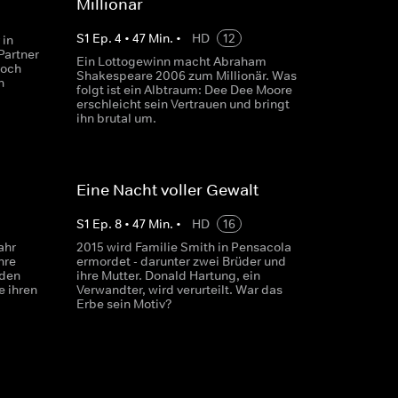
Millionär
S
1
Ep.
4
•
47
Min.
•
HD
12
 in
Partner
Ein Lottogewinn macht Abraham
doch
Shakespeare 2006 zum Millionär. Was
n
folgt ist ein Albtraum: Dee Dee Moore
erschleicht sein Vertrauen und bringt
ihn brutal um.
Eine Nacht voller Gewalt
S
1
Ep.
8
•
47
Min.
•
HD
16
ahr
2015 wird Familie Smith in Pensacola
hre
ermordet - darunter zwei Brüder und
 den
ihre Mutter. Donald Hartung, ein
e ihren
Verwandter, wird verurteilt. War das
Erbe sein Motiv?