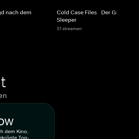
gd nach dem
Cold Case Files - Der Grim
Sleeper
S1 streamen
t
en
WOW
ch dem Kino.
ekrönte Top-