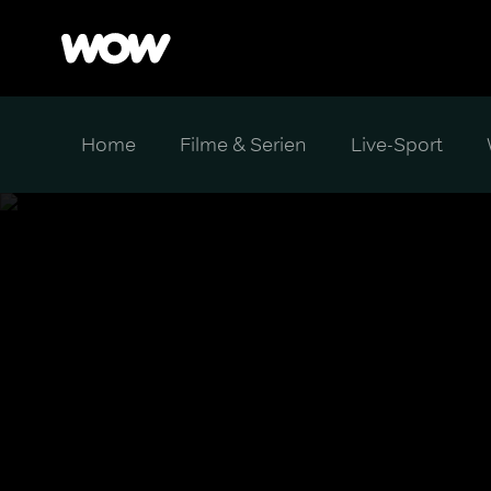
Home
Filme & Serien
Live-Sport