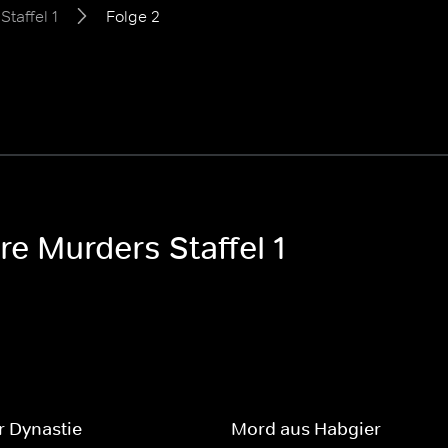
Staffel 1
Folge 2
re Murders Staffel 1
r Dynastie
Mord aus Habgier