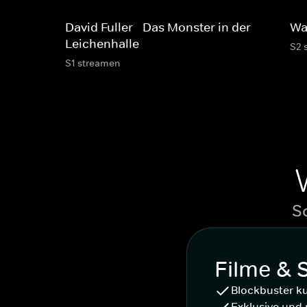
David Fuller - Das Monster in der
Wa
Leichenhalle
S2 
S1 streamen
S
Filme & 
Blockbuster k
Exklusive und 