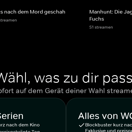
s nach dem Mord geschah
Manhunt: Die Ja
Fuchs
streamen
S1 streamen
Wähl, was zu dir pass
ofort auf dem Gerät deiner Wahl stream
Serien
Alles von 
urz nach dem Kino
Blockbuster kurz na
Exklusive und preisg
preisgekrönte Top-