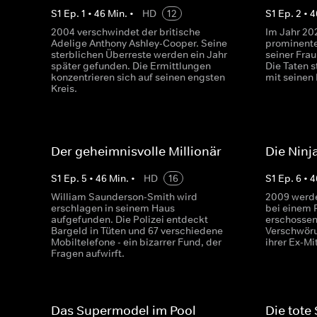
S
1
Ep.
1
•
46
Min.
•
HD
12
S
1
Ep.
2
•
4
2004 verschwindet der britische
Im Jahr 20
Adelige Anthony Ashley-Cooper. Seine
prominente
sterblichen Überreste werden ein Jahr
seiner Fra
später gefunden. Die Ermittlungen
Die Taten
konzentrieren sich auf seinen engsten
mit seinen
Kreis.
Der geheimnisvolle Millionär
Die Nin
S
1
Ep.
5
•
46
Min.
•
HD
16
S
1
Ep.
6
•
4
William Saunderson-Smith wird
2009 werde
erschlagen in seinem Haus
bei einem 
aufgefunden. Die Polizei entdeckt
erschossen.
Bargeld in Tüten und 67 verschiedene
Verschwöru
Mobiltelefone - ein bizarrer Fund, der
ihrer Ex-Mi
Fragen aufwirft.
Das Supermodel im Pool
Die tote