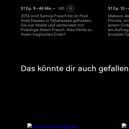
S
1
Ep.
9
•
46
Min.
•
HD
16
S
1
Ep.
10
•
2014 wird Samira Frasch tot im Pool
Makeva Jen
ihres Hauses in Tallahassee gefunden.
Florida, wi
Sie war Model und verheiratet mit
einem Einb
Podologe Adam Frasch. Was führte zu
ein Auftrag
ihrem tragischen Ende?
brutalen T
Das könnte dir auch gefallen