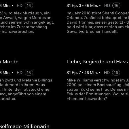
6
Min.
•
HD
16
S
1
Ep.
3
•
46
Min.
•
HD
16
23 wird Alex Murdaugh, ein
Im Jahr 2018 stirbt Shanti Cooper
r Anwalt, wegen Mordes an
Orlando. Zunächst behauptet ihr 
u und seinem Sohn angeklagt.
David Tronnes, sie sei gestürzt - 
 stehen im Zusammenhang
bald wird klar, dass es sich um ei
 Finanzverbrechen.
Gewaltverbrechen handelt.
ja-Morde
Liebe, Begierde und Hass
6
Min.
•
HD
16
S
1
Ep.
7
•
46
Min.
•
HD
16
n Byrd und Melanie Billings
Mike Williams verschwindet im J
Raubmord in ihrem Haus
2000 bei einem Bootsausflug. Ja
 Hinter der Tat steckt eine
später rückt seine Frau Denise in
ng, angeführt von einem
Fokus der Ermittlungen. Wollte si
tarbeiter.
Ehemann loswerden?
 Selfmade-Millionärin