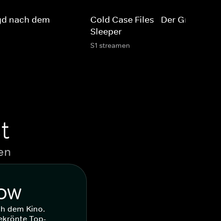
gd nach dem
Cold Case Files - Der Grim
Sleeper
S1 streamen
t
en
WOW
ch dem Kino.
ekrönte Top-