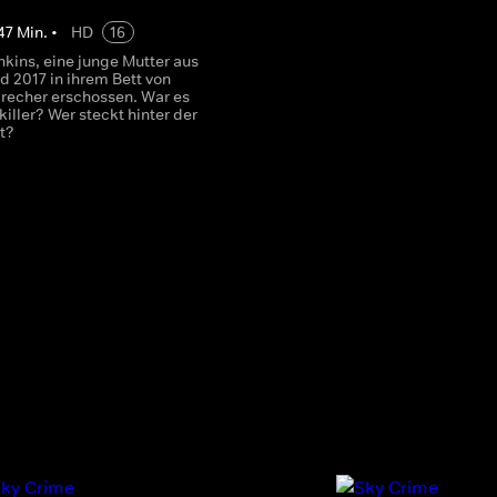
47
Min.
•
HD
16
kins, eine junge Mutter aus
rd 2017 in ihrem Bett von
recher erschossen. War es
killer? Wer steckt hinter der
at?