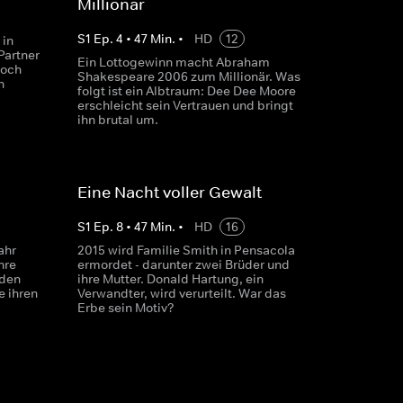
Millionär
S
1
Ep.
4
•
47
Min.
•
HD
12
 in
Partner
Ein Lottogewinn macht Abraham
doch
Shakespeare 2006 zum Millionär. Was
n
folgt ist ein Albtraum: Dee Dee Moore
erschleicht sein Vertrauen und bringt
ihn brutal um.
Eine Nacht voller Gewalt
S
1
Ep.
8
•
47
Min.
•
HD
16
ahr
2015 wird Familie Smith in Pensacola
hre
ermordet - darunter zwei Brüder und
 den
ihre Mutter. Donald Hartung, ein
e ihren
Verwandter, wird verurteilt. War das
Erbe sein Motiv?