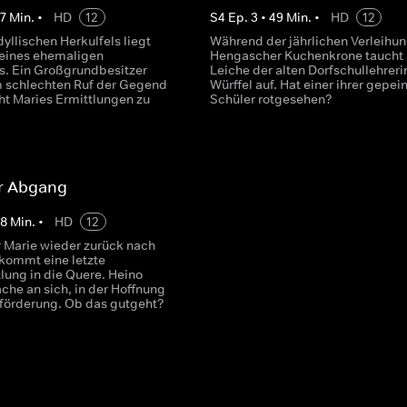
7
Min.
•
HD
12
S
4
Ep.
3
•
49
Min.
•
HD
12
dyllischen Herkulfels liegt
Während der jährlichen Verleihun
 eines ehemaligen
Hengascher Kuchenkrone taucht 
s. Ein Großgrundbesitzer
Leiche der alten Dorfschullehreri
m schlechten Ruf der Gegend
Würffel auf. Hat einer ihrer gepei
ht Maries Ermittlungen zu
Schüler rotgesehen?
.
r Abgang
48
Min.
•
HD
12
 Marie wieder zurück nach
 kommt eine letzte
lung in die Quere. Heino
ache an sich, in der Hoffnung
eförderung. Ob das gutgeht?