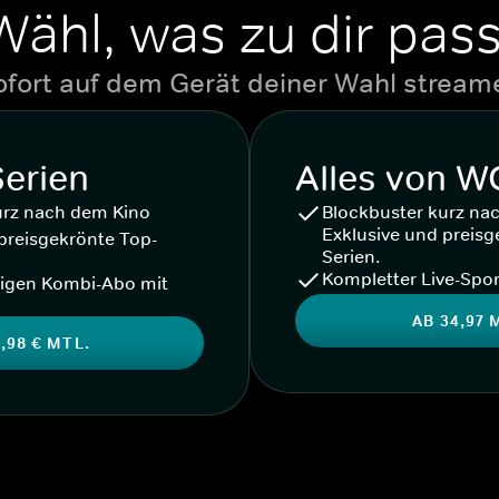
Wähl, was zu dir pass
ofort auf dem Gerät deiner Wahl stream
Serien
Alles von 
urz nach dem Kino
Blockbuster kurz na
Exklusive und preisg
preisgekrönte Top-
Serien.
Kompletter Live-Spor
igen Kombi-Abo mit
AB 34,97 
,98 € MTL.