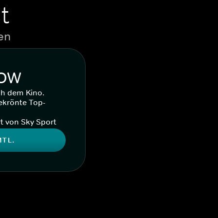
t
en
WOW
ch dem Kino.
ekrönte Top-
t von Sky Sport
MTL.