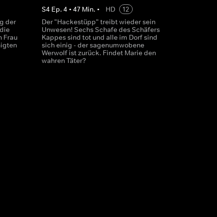
S
4
Ep.
4
•
47
Min.
•
HD
12
g der
Der "Hackestüpp" treibt wieder sein
die
Unwesen! Sechs Schafe des Schäfers
n Frau
Kappes sind tot und alle im Dorf sind
nigten
sich einig - der sagenumwobene
Werwolf ist zurück. Findet Marie den
wahren Täter?