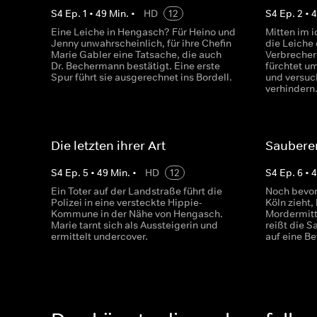
S
4
Ep.
1
•
49
Min.
•
HD
12
S
4
Ep.
2
•
4
Eine Leiche in Hengasch? Für Heino und
Mitten im i
Jenny unwahrscheinlich, für ihre Chefin
die Leiche
Marie Gabler eine Tatsache, die auch
Verbrecher
Dr. Bechermann bestätigt. Eine erste
fürchtet u
Spur führt sie ausgerechnet ins Bordell.
und versuc
verhindern
Die letzten ihrer Art
Saubere
S
4
Ep.
5
•
49
Min.
•
HD
12
S
4
Ep.
6
•
Ein Toter auf der Landstraße führt die
Noch bevor
Polizei in eine versteckte Hippie-
Köln zieht,
Kommune in der Nähe von Hengasch.
Mordermitt
Marie tarnt sich als Aussteigerin und
reißt die S
ermittelt undercover.
auf eine B