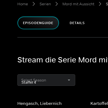
Home
Serien
Mord mit Aussicht
S
EPISODENGUIDE
DETAILS
Stream die Serie Mord mi
Select Season
Hengasch, Liebernich
Kartoffe