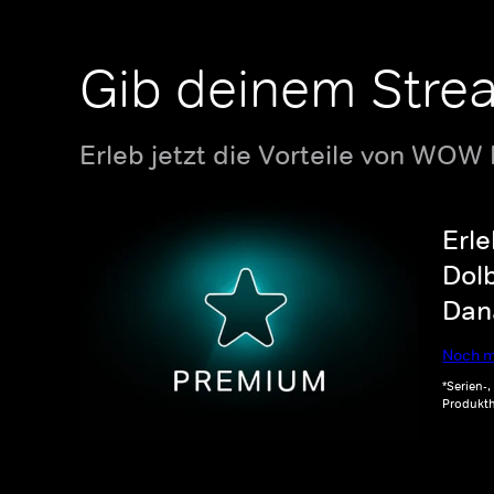
Gib deinem Stre
Erleb jetzt die Vorteile von WOW
Erle
Dolb
Dana
Noch m
*Serien-
Produkth