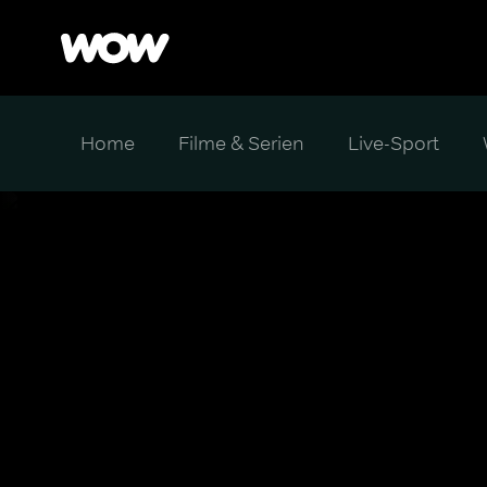
Home
Filme & Serien
Live-Sport