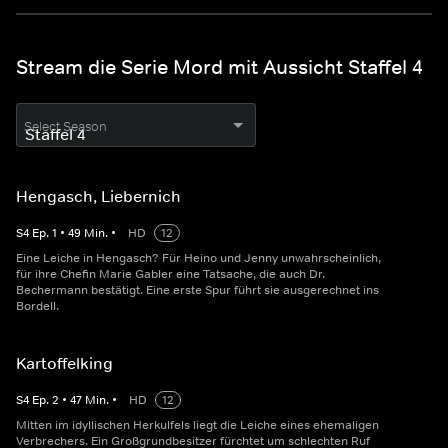
Stream die Serie Mord mit Aussicht Staffel 4
Select Season
Hengasch, Liebernich
S
4
Ep.
1
•
49
Min.
•
HD
12
Eine Leiche in Hengasch? Für Heino und Jenny unwahrscheinlich,
für ihre Chefin Marie Gabler eine Tatsache, die auch Dr.
Bechermann bestätigt. Eine erste Spur führt sie ausgerechnet ins
Bordell.
Kartoffelking
S
4
Ep.
2
•
47
Min.
•
HD
12
Mitten im idyllischen Herkulfels liegt die Leiche eines ehemaligen
Verbrechers. Ein Großgrundbesitzer fürchtet um schlechten Ruf