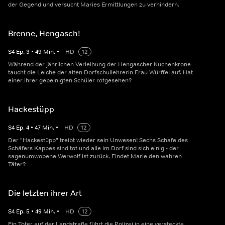
der Gegend und versucht Maries Ermittlungen zu verhindern.
Brenne, Hengasch!
S
4
Ep.
3
•
49
Min.
•
HD
12
Während der jährlichen Verleihung der Hengascher Kuchenkrone
taucht die Leiche der alten Dorfschullehrerin Frau Würffel auf. Hat
einer ihrer gepeinigten Schüler rotgesehen?
Hackestüpp
S
4
Ep.
4
•
47
Min.
•
HD
12
Der "Hackestüpp" treibt wieder sein Unwesen! Sechs Schafe des
Schäfers Kappes sind tot und alle im Dorf sind sich einig - der
sagenumwobene Werwolf ist zurück. Findet Marie den wahren
Täter?
Die letzten ihrer Art
S
4
Ep.
5
•
49
Min.
•
HD
12
Ein Toter auf der Landstraße führt die Polizei in eine versteckte