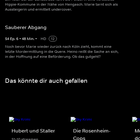
Hippie-Kommune in der Nähe von Hengasch. Marie tarnt sich als
Aussteigerin und ermittelt undercover.
Sauberer Abgang
S
4
Ep.
6
•
48
Min.
•
HD
12
Noch bevor Marie wieder zurück nach Köln zieht, kommt eine
letzte Mordermittlung in die Quere. Heino reißt die Sache an sich,
in der Hoffnung auf eine Beförderung. Ob das gutgeht?
Das könnte dir auch gefallen
Hubert und Staller
Die Rosenheim-
M
Cops
do
S1-10 streamen