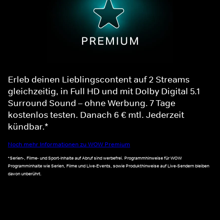
Erleb deinen Lieblingscontent auf 2 Streams
gleichzeitig, in Full HD und mit Dolby Digital 5.1
Surround Sound – ohne Werbung. 7 Tage
kostenlos testen. Danach 6 € mtl. Jederzeit
kündbar.*
Noch mehr Informationen zu WOW Premium
*Serien-, Filme- und Sport-Inhalte auf Abruf sind werbefrei. Programmhinweise für WOW
Programminhalte wie Serien, Filme und Live-Events, sowie Produkthinweise auf Live-Sendern bleiben
davon unberührt.