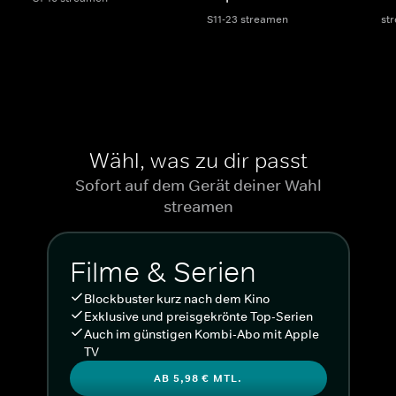
S11-23 streamen
st
Wähl, was zu dir passt
Sofort auf dem Gerät deiner Wahl
streamen
Filme & Serien
Blockbuster kurz nach dem Kino
Exklusive und preisgekrönte Top-Serien
Auch im günstigen Kombi-Abo mit Apple
TV
AB 5,98 € MTL.