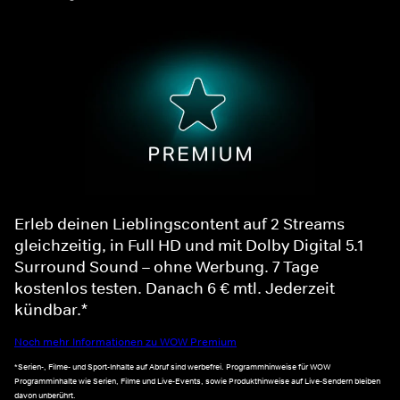
Erleb deinen Lieblingscontent auf 2 Streams
gleichzeitig, in Full HD und mit Dolby Digital 5.1
Surround Sound – ohne Werbung. 7 Tage
kostenlos testen. Danach 6 € mtl. Jederzeit
kündbar.*
Noch mehr Informationen zu WOW Premium
*Serien-, Filme- und Sport-Inhalte auf Abruf sind werbefrei. Programmhinweise für WOW
Programminhalte wie Serien, Filme und Live-Events, sowie Produkthinweise auf Live-Sendern bleiben
davon unberührt.