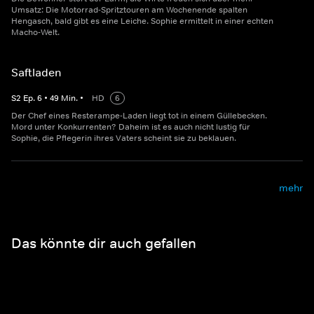
Umsatz: Die Motorrad-Spritztouren am Wochenende spalten
Hengasch, bald gibt es eine Leiche. Sophie ermittelt in einer echten
Macho-Welt.
Saftladen
S
2
Ep.
6
•
49
Min.
•
HD
6
Der Chef eines Resterampe-Laden liegt tot in einem Güllebecken.
Mord unter Konkurrenten? Daheim ist es auch nicht lustig für
Sophie, die Pflegerin ihres Vaters scheint sie zu beklauen.
mehr
Das könnte dir auch gefallen