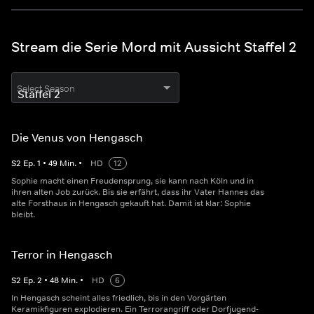
Stream die Serie Mord mit Aussicht Staffel 2
Select Season
Die Venus von Hengasch
S
2
Ep.
1
•
49
Min.
•
HD
12
Sophie macht einen Freudensprung, sie kann nach Köln und in
ihren alten Job zurück. Bis sie erfährt, dass ihr Vater Hannes das
alte Forsthaus in Hengasch gekauft hat. Damit ist klar: Sophie
bleibt.
Terror in Hengasch
S
2
Ep.
2
•
48
Min.
•
HD
6
In Hengasch scheint alles friedlich, bis in den Vorgärten
Keramikfiguren explodieren. Ein Terrorangriff oder Dorfjugend-