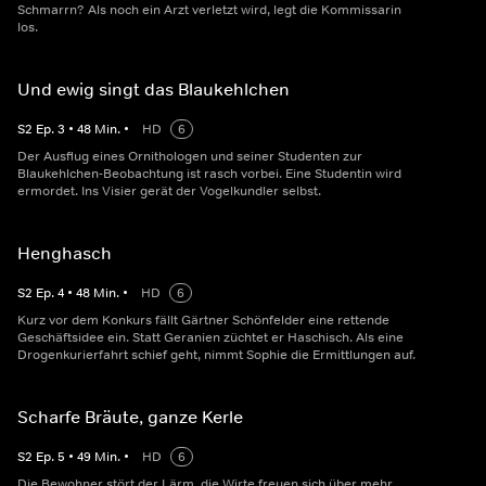
Schmarrn? Als noch ein Arzt verletzt wird, legt die Kommissarin
los.
Und ewig singt das Blaukehlchen
S
2
Ep.
3
•
48
Min.
•
HD
6
Der Ausflug eines Ornithologen und seiner Studenten zur
Blaukehlchen-Beobachtung ist rasch vorbei. Eine Studentin wird
ermordet. Ins Visier gerät der Vogelkundler selbst.
Henghasch
S
2
Ep.
4
•
48
Min.
•
HD
6
Kurz vor dem Konkurs fällt Gärtner Schönfelder eine rettende
Geschäftsidee ein. Statt Geranien züchtet er Haschisch. Als eine
Drogenkurierfahrt schief geht, nimmt Sophie die Ermittlungen auf.
Scharfe Bräute, ganze Kerle
S
2
Ep.
5
•
49
Min.
•
HD
6
Die Bewohner stört der Lärm, die Wirte freuen sich über mehr