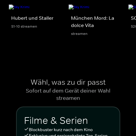
Hubert und Staller
München Mord: La
S
dolce Vita
S1-10 streamen
S2
streamen
Wähl, was zu dir passt
Sofort auf dem Gerät deiner Wahl
streamen
Filme & Serien
Blockbuster kurz nach dem Kino
Exklusive und preisgekrönte Top-Serien