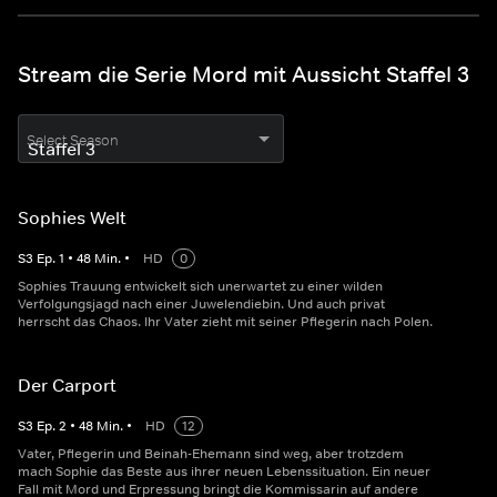
Stream die Serie Mord mit Aussicht Staffel 3
Select Season
Sophies Welt
S
3
Ep.
1
•
48
Min.
•
HD
0
Sophies Trauung entwickelt sich unerwartet zu einer wilden
Verfolgungsjagd nach einer Juwelendiebin. Und auch privat
herrscht das Chaos. Ihr Vater zieht mit seiner Pflegerin nach Polen.
Der Carport
S
3
Ep.
2
•
48
Min.
•
HD
12
Vater, Pflegerin und Beinah-Ehemann sind weg, aber trotzdem
mach Sophie das Beste aus ihrer neuen Lebenssituation. Ein neuer
Fall mit Mord und Erpressung bringt die Kommissarin auf andere