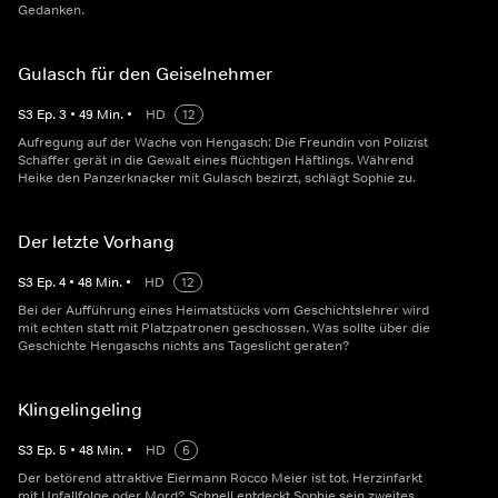
Gedanken.
Gulasch für den Geiselnehmer
S
3
Ep.
3
•
49
Min.
•
HD
12
Aufregung auf der Wache von Hengasch: Die Freundin von Polizist
Schäffer gerät in die Gewalt eines flüchtigen Häftlings. Während
Heike den Panzerknacker mit Gulasch bezirzt, schlägt Sophie zu.
Der letzte Vorhang
S
3
Ep.
4
•
48
Min.
•
HD
12
Bei der Aufführung eines Heimatstücks vom Geschichtslehrer wird
mit echten statt mit Platzpatronen geschossen. Was sollte über die
Geschichte Hengaschs nichts ans Tageslicht geraten?
Klingelingeling
S
3
Ep.
5
•
48
Min.
•
HD
6
Der betörend attraktive Eiermann Rocco Meier ist tot. Herzinfarkt
mit Unfallfolge oder Mord? Schnell entdeckt Sophie sein zweites