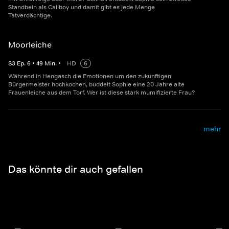
Standbein als Callboy und damit gibt es jede Menge
Tatverdächtige.
Moorleiche
S
3
Ep.
6
•
49
Min.
•
HD
6
Während in Hengasch die Emotionen um den zukünftigen
Bürgermeister hochkochen, buddelt Sophie eine 20 Jahre alte
Frauenleiche aus dem Torf. Wer ist diese stark mumifizierte Frau?
mehr
Das könnte dir auch gefallen