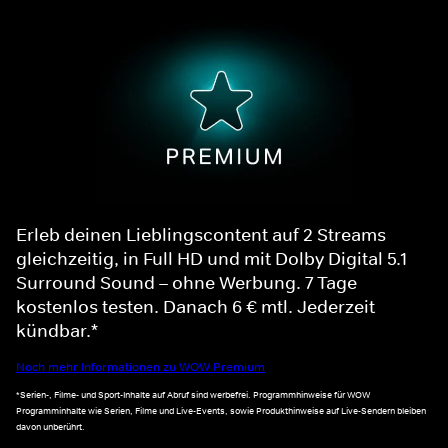
Erleb deinen Lieblingscontent auf 2 Streams
gleichzeitig, in Full HD und mit Dolby Digital 5.1
Surround Sound – ohne Werbung. 7 Tage
kostenlos testen. Danach 6 € mtl. Jederzeit
kündbar.*
Noch mehr Informationen zu WOW Premium
*Serien-, Filme- und Sport-Inhalte auf Abruf sind werbefrei. Programmhinweise für WOW
Programminhalte wie Serien, Filme und Live-Events, sowie Produkthinweise auf Live-Sendern bleiben
davon unberührt.