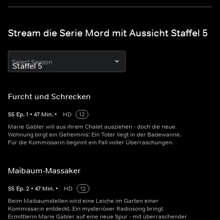
Stream die Serie Mord mit Aussicht Staffel 5
Select Season
Furcht und Schrecken
S
5
Ep.
1
•
47
Min.
•
HD
12
Marie Gabler will aus ihrem Chalet ausziehen - doch die neue
Wohnung birgt ein Geheimnis: Ein Toter liegt in der Badewanne.
Für die Kommissarin beginnt ein Fall voller Überraschungen.
Maibaum-Massaker
S
5
Ep.
2
•
47
Min.
•
HD
12
Beim Maibaumstellen wird eine Leiche im Garten einer
Kommissarin entdeckt. Ein mysteriöser Radiosong bringt
Ermittlerin Marie Gabler auf eine neue Spur - mit überraschender