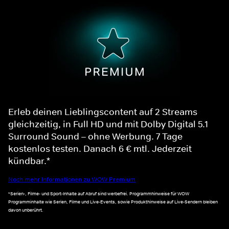
Erleb deinen Lieblingscontent auf 2 Streams
gleichzeitig, in Full HD und mit Dolby Digital 5.1
Surround Sound – ohne Werbung. 7 Tage
kostenlos testen. Danach 6 € mtl. Jederzeit
kündbar.*
Noch mehr Informationen zu WOW Premium
*Serien-, Filme- und Sport-Inhalte auf Abruf sind werbefrei. Programmhinweise für WOW
Programminhalte wie Serien, Filme und Live-Events, sowie Produkthinweise auf Live-Sendern bleiben
davon unberührt.