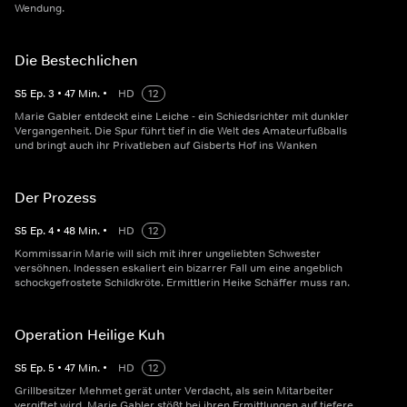
Wendung.
Die Bestechlichen
S
5
Ep.
3
•
47
Min.
•
HD
12
Marie Gabler entdeckt eine Leiche - ein Schiedsrichter mit dunkler
Vergangenheit. Die Spur führt tief in die Welt des Amateurfußballs
und bringt auch ihr Privatleben auf Gisberts Hof ins Wanken
Der Prozess
S
5
Ep.
4
•
48
Min.
•
HD
12
Kommissarin Marie will sich mit ihrer ungeliebten Schwester
versöhnen. Indessen eskaliert ein bizarrer Fall um eine angeblich
schockgefrostete Schildkröte. Ermittlerin Heike Schäffer muss ran.
Operation Heilige Kuh
S
5
Ep.
5
•
47
Min.
•
HD
12
Grillbesitzer Mehmet gerät unter Verdacht, als sein Mitarbeiter
vergiftet wird. Marie Gabler stößt bei ihren Ermittlungen auf tiefere