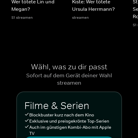
Wer tötete Lin und
Kiste: Wer tötete
St
Megan?
Ursula Herrmann?
S
Ro
S1 streamen
streamen
S1
Wähl, was zu dir passt
Sofort auf dem Gerät deiner Wahl
streamen
Filme & Serien
Blockbuster kurz nach dem Kino
Exklusive und preisgekrönte Top-Serien
Auch im günstigen Kombi-Abo mit Apple
TV