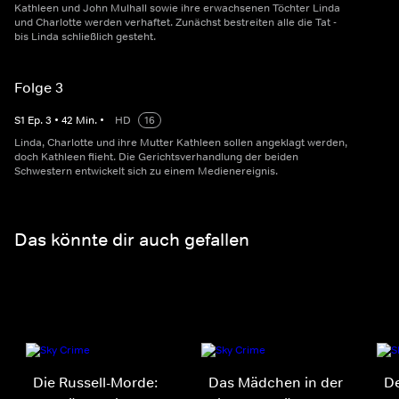
Kathleen und John Mulhall sowie ihre erwachsenen Töchter Linda
und Charlotte werden verhaftet. Zunächst bestreiten alle die Tat -
bis Linda schließlich gesteht.
Folge 3
S
1
Ep.
3
•
42
Min.
•
HD
16
Linda, Charlotte und ihre Mutter Kathleen sollen angeklagt werden,
doch Kathleen flieht. Die Gerichtsverhandlung der beiden
Schwestern entwickelt sich zu einem Medienereignis.
Das könnte dir auch gefallen
Die Russell-Morde:
Das Mädchen in der
De