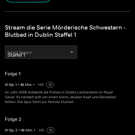
Stream die Serie Mörderische Schwestern -
Blutbad in Dublin Staffel 1
Select Season
Folge 1
S
1
Ep.
1
•
46
Min.
•
HD
16
Im Jahr 2005 entdeckt die Polizei in Dublin Leichenteile im Royal
Canal. Es handelt sich um einen Mann, dessen Kopf und Genitalien
fehlen. Die Spur führt zur Familie Mulhall.
Folge 2
S
1
Ep.
2
•
46
Min.
•
HD
16