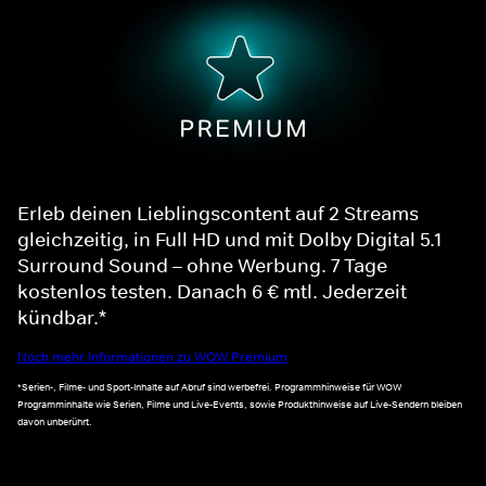
Erleb deinen Lieblingscontent auf 2 Streams
gleichzeitig, in Full HD und mit Dolby Digital 5.1
Surround Sound – ohne Werbung. 7 Tage
kostenlos testen. Danach 6 € mtl. Jederzeit
kündbar.*
Noch mehr Informationen zu WOW Premium
*Serien-, Filme- und Sport-Inhalte auf Abruf sind werbefrei. Programmhinweise für WOW
Programminhalte wie Serien, Filme und Live-Events, sowie Produkthinweise auf Live-Sendern bleiben
davon unberührt.