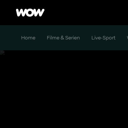
Home
Filme & Serien
Live-Sport