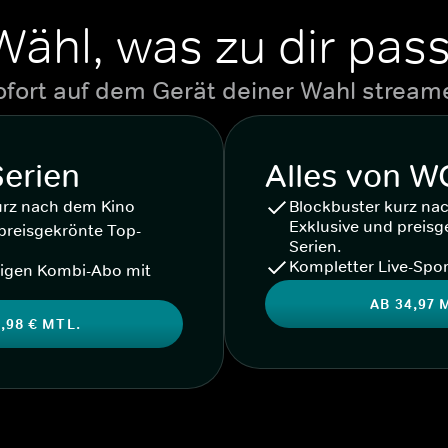
Wähl, was zu dir pass
ofort auf dem Gerät deiner Wahl stream
Serien
Alles von 
urz nach dem Kino
Blockbuster kurz na
Exklusive und preisg
preisgekrönte Top-
Serien.
Kompletter Live-Spor
igen Kombi-Abo mit
AB 34,97 
,98 € MTL.