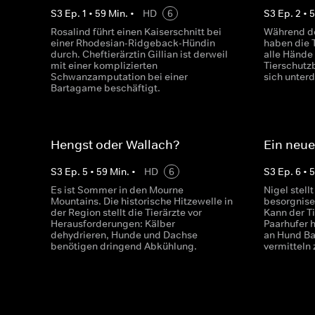
S
3
Ep.
1
•
59
Min.
•
HD
6
S
3
Ep.
2
•
Rosalind führt einen Kaiserschnitt bei
Während de
einer Rhodesian-Ridgeback-Hündin
haben die 
durch. Cheftierärztin Gillian ist derweil
alle Hände 
mit einer komplizierten
Tierschutz
Schwanzamputation bei einer
sich unter
Bartagame beschäftigt.
Hengst oder Wallach?
Ein neu
S
3
Ep.
5
•
59
Min.
•
HD
6
S
3
Ep.
6
•
Es ist Sommer in den Mourne
Nigel stell
Mountains. Die historische Hitzewelle in
besorgnise
der Region stellt die Tierärzte vor
Kann der T
Herausforderungen: Kälber
Paarhufer h
dehydrieren, Hunde und Dachse
an Hund Ba
benötigen dringend Abkühlung.
vermitteln