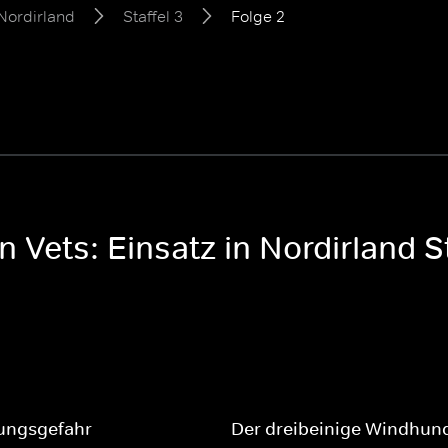
 Nordirland
Staffel 3
Folge 2
 Vets: Einsatz in Nordirland St
ungsgefahr
Der dreibeinige Windhun