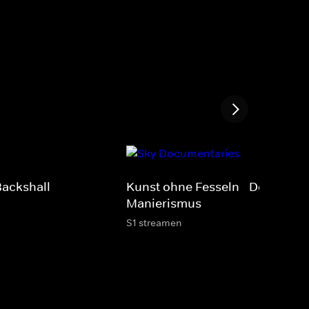
Backshall
Kunst ohne Fesseln - Der
Manierismus
S1 streamen