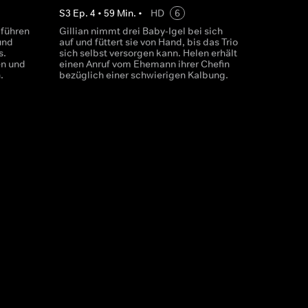
S
3
Ep.
4
•
59
Min.
•
HD
6
 führen
Gillian nimmt drei Baby-Igel bei sich
und
auf und füttert sie von Hand, bis das Trio
s.
sich selbst versorgen kann. Helen erhält
en und
einen Anruf vom Ehemann ihrer Chefin
.
bezüglich einer schwierigen Kalbung.