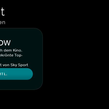
t
en
WOW
ch dem Kino.
ekrönte Top-
t von Sky Sport
MTL.