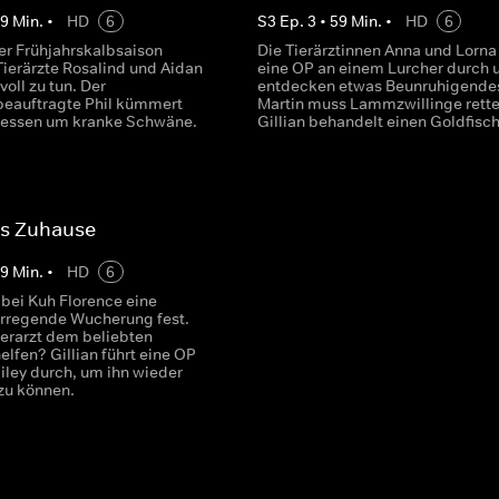
59
Min.
•
HD
6
S
3
Ep.
3
•
59
Min.
•
HD
6
r Frühjahrskalbsaison
Die Tierärztinnen Anna und Lorna
Tierärzte Rosalind und Aidan
eine OP an einem Lurcher durch 
voll zu tun. Der
entdecken etwas Beunruhigende
beauftragte Phil kümmert
Martin muss Lammzwillinge rett
dessen um kranke Schwäne.
Gillian behandelt einen Goldfisch
es Zuhause
59
Min.
•
HD
6
t bei Kuh Florence eine
rregende Wucherung fest.
ierarzt dem beliebten
elfen? Gillian führt eine OP
iley durch, um ihn wieder
 zu können.