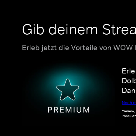
Gib deinem Stre
Erleb jetzt die Vorteile von WOW
Erle
Dolb
Dana
Noch m
*Serien-
Produkth